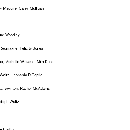
y Maguire, Carey Mulligan
ene Woodley
Redmayne, Felicity Jones
, Michelle Williams, Mila Kunis
Waltz, Leonardo DiCaprio
ilda Swinton, Rachel McAdams
stoph Waltz
 Claflin