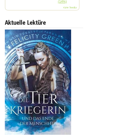
(14%)
view books
Aktuelle Lektüre