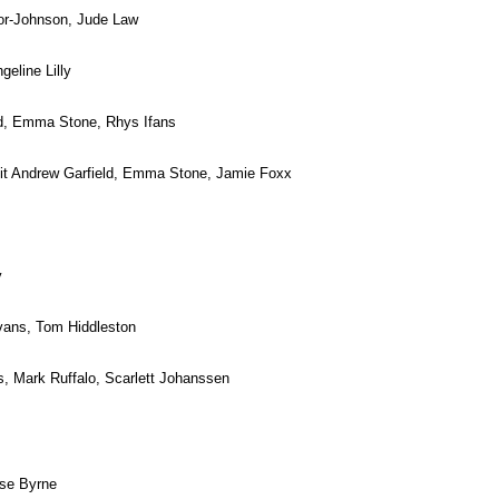
lor-Johnson, Jude Law
eline Lilly
d, Emma Stone, Rhys Ifans
t Andrew Garfield, Emma Stone, Jamie Foxx
y
vans, Tom Hiddleston
, Mark Ruffalo, Scarlett Johanssen
ose Byrne