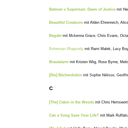
Batman v Superman: Dawn of Justice
mit Hen
Beautiful Creatures
mit Alden Ehrenreich, Ali
Begabt
mit Mckenna Grace, Chris Evans, Octa
Bohemian Rhapsody
mit Rami Malek, Lucy Boy
Brautalarm
mit Kristen Wiig, Rose Byrne, Mel
[Die] Bücherdiebin
mit
Sophie Nélisse, Geoff
C
[The] Cabin in the Woods
mit Chris Hemswort
Can a Song Save Your Life?
mit Mark Ruffalo,