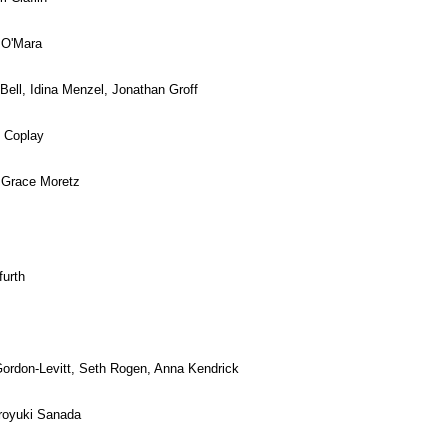
 O'Mara
ell, Idina Menzel, Jonathan Groff
o Coplay
Grace Moretz
furth
ordon-Levitt, Seth Rogen, Anna Kendrick
iroyuki Sanada