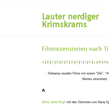
Lauter nerdiger
Krimskrams
Filmrezensionen nach Ti
A
|
B
|
C
|
D
|
E
|
F
|
G
|
H
|
I
|
J
|
K
|
L
|
M
|
N
|
- Teilweise wurden Filme mit einem "Die", "
Wortes einsortiert,
A
Alles steht Kopf
mit den Stimmen von Nana Sp