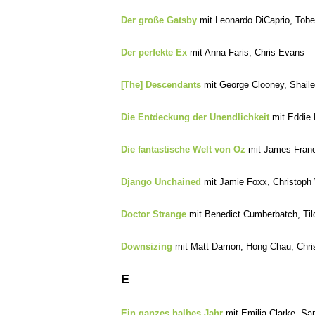
Der große Gatsby
mit Leonardo DiCaprio, Tobe
Der perfekte Ex
mit Anna Faris, Chris Evans
[The] Descendants
mit George Clooney, Shail
Die Entdeckung der Unendlichkeit
mit Eddie 
Die fantastische Welt von Oz
mit James Franco
Django Unchained
mit Jamie Foxx, Christoph 
Doctor Strange
mit Benedict Cumberba
tch, T
Downsizing
mit Matt Damon, Hong Chau, Chri
E
Ein ganzes halbes Jahr
mit Emilia Clarke, Sam