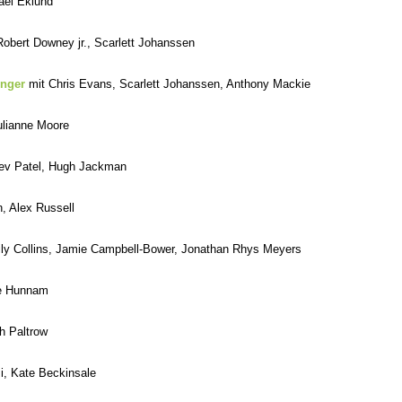
hael Eklund
Robert Downey jr., Scarlett Johanssen
enger
mit Chris Evans, Scarlett Johanssen, Anthony Mackie
ulianne Moore
Dev Patel, Hugh Jackman
, Alex Russell
ily Collins, Jamie Campbell-Bower, Jonathan Rhys Meyers
ie Hunnam
h Paltrow
i, Kate Beckinsale