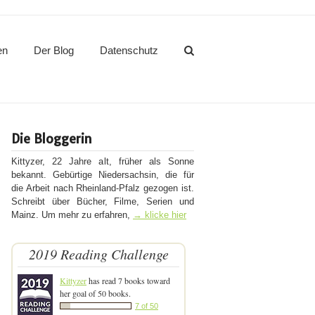
en
Der Blog
Datenschutz
Die Bloggerin
Kittyzer, 22 Jahre alt, früher als Sonne
bekannt. Gebürtige Niedersachsin, die für
die Arbeit nach Rheinland-Pfalz gezogen ist.
Schreibt über Bücher, Filme, Serien und
Mainz. Um mehr zu erfahren,
→ klicke hier
2019 Reading Challenge
Kittyzer
has read 7 books toward
her goal of 50 books.
7 of 50