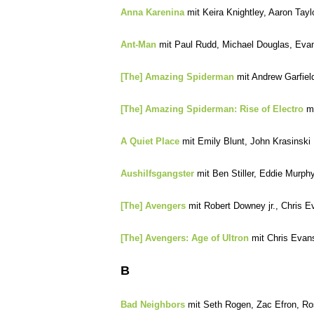
Anna Karenina
mit Keira Knightley, Aaron Tay
Ant-Man
mit Paul Rudd, Michael Douglas, Evang
[The] Amazing Spiderman
mit Andrew Garfiel
[The] Amazing Spiderman: Rise of Electro
mi
A Quiet Place
mit Emily B
lunt, John Krasinski
Aushilfsgangster
mit Ben Stiller, Eddie Murph
[The] Avengers
mit Robert Downey jr., Chris E
[The] Avengers: Age of Ultron
mit Chris Evans
B
Bad Neighbors
mit Seth Rogen, Zac Efron, R