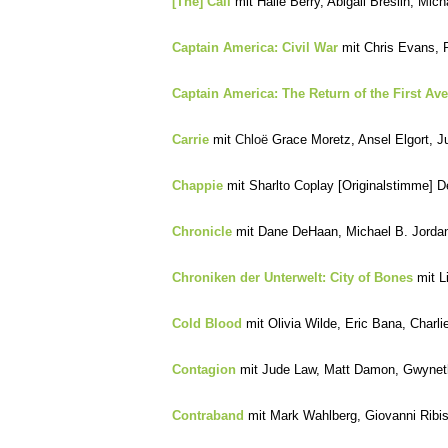
[The] Call
mit Halle Berry, Abigail Breslin, Mic
Captain America: Civil War
mit Chris Evans, 
Captain America: The Return of the First Av
Carrie
mit
Chloë
Grace Moretz, Ansel Elgort, J
Chappie
mit Sharlto Coplay [Originalstimme] 
Chronicle
mit Dane DeHaan, Michael B. Jordan
Chroniken der Unterwelt: City of Bones
mit L
Cold Blood
mit Olivia Wilde, Eric Bana, Charl
Contagion
mit Jude Law, Matt Damon, Gwynet
Contraband
mit Mark Wahlberg, Giovanni Ribis