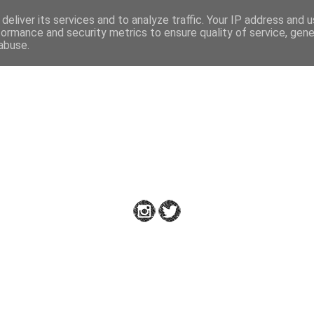
deliver its services and to analyze traffic. Your IP address and 
formance and security metrics to ensure quality of service, gen
abuse.
Down to