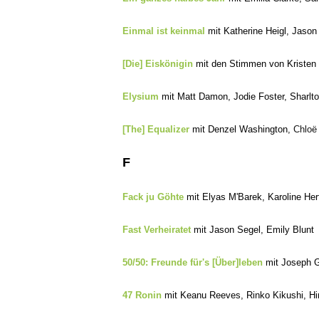
Einmal ist keinmal
mit Katherine Heigl, Jason
[Die] Eiskönigin
mit den Stimmen von Kristen B
Elysium
mit Matt Damon, Jodie Foster, Sharlt
[The] Equalizer
mit Denzel Washington,
Chloë
F
Fack ju Göhte
mit Elyas M'Barek, Karoline Her
Fast Verheiratet
mit Jason Segel, Emily Blunt
50/50: Freunde für's [Über]leben
mit Joseph G
47 Ronin
mit Keanu Reeves, Rinko Kikushi, H