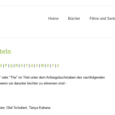
Home
Bücher
Filme und Seri
teln
O
|
P
|
Q
|
R
|
S
|
T
|
U
|
V
|
W
|
X
|
Y
|
Z
A" oder "The" im Titel unter dem Anfangsbuchstaben des nachfolgenden
 wenn sie darunter leichter zu erkennen sind -
ier, Olaf Schubert, Tanya Kahana