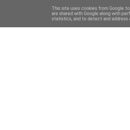
This site uses cookies from Google to 
are shared with Google along with per
statistics, and to detect and address 
Back 