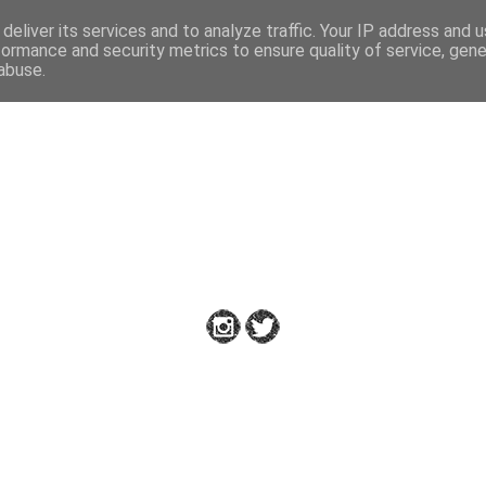
deliver its services and to analyze traffic. Your IP address and 
formance and security metrics to ensure quality of service, gen
abuse.
Down to