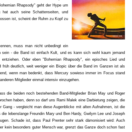
Bohemian Rhapsody" geht der Hype um
g hat auch seine Schattenseiten, und
lossen ist, scheint der Ruhm zu Kopf zu
ennen, muss man nicht unbedingt ein
n sein - die Band ist einfach Kult, und es kann sich wohl kaum jemand
" entziehen. Oder eben "Bohemian Rhapsody", ein episches Lied und
rd früh deutlich, weit weniger ein Biopic über die Band im Ganzen ist als
chend, wenn man bedenkt, dass Mercury sowieso immer im Focus stand
 anderen Mitglieder einmal intensiv einzugehen.
 dass die beiden noch bestehenden Band-Mitglieder Brian May und Roger
ochen haben, denn so darf uns Rami Malek eine Darbietung zeigen, die
r Gang - vergleicht man diese Augenblicke mit alten Aufnahmen, ist die
ls die lebenslange Freundin Mary und Ben Hardy, Gwilym Lee und Joseph
ugen. Schade ist, dass Paul Prenter sehr stark dämonisiert wird: Auch
r kein besonders guter Mensch war, grenzt das Ganze doch schon fast