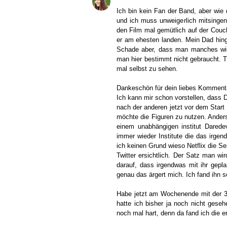
Ich bin kein Fan der Band, aber wie
und ich muss unweigerlich mitsingen
den Film mal gemütlich auf der Couc
er am ehesten landen. Mein Dad hing
Schade aber, dass man manches wied
man hier bestimmt nicht gebraucht. Tr
mal selbst zu sehen.
Dankeschön für dein liebes Kommentar
Ich kann mir schon vorstellen, dass D
nach der anderen jetzt vor dem Star
möchte die Figuren zu nutzen. Anders
einem unabhängigen institut Daredevi
immer wieder Institute die das irge
ich keinen Grund wieso Netflix die Se
Twitter ersichtlich. Der Satz man w
darauf, dass irgendwas mit ihr geplan
genau das ärgert mich. Ich fand ihn so
Habe jetzt am Wochenende mit der 3. 
hatte ich bisher ja noch nicht geseh
noch mal hart, denn da fand ich die er