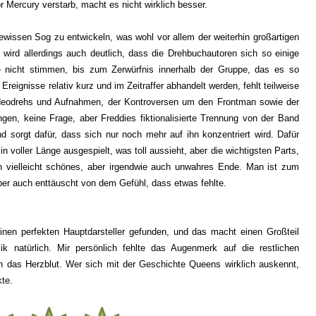
 Mercury verstarb, macht es nicht wirklich besser.
ewissen Sog zu entwickeln, was wohl vor allem der weiterhin großartigen
wird allerdings auch deutlich, dass die Drehbuchautoren sich so einige
 nicht stimmen, bis zum Zerwürfnis innerhalb der Gruppe, das es so
 Ereignisse relativ kurz und im Zeitraffer abhandelt werden, fehlt teilweise
ideodrehs und Aufnahmen,
der Kontroversen um
den Frontman
sowie der
gen, keine Frage, aber Freddies fiktionalisierte Trennung von der Band
d sorgt dafür, dass sich nur noch mehr auf
ihn
konzentriert wird. Dafür
 voller Länge ausgespielt, was toll aussieht, aber die wichtigsten Parts,
in vielleicht schönes, aber irgendwie auch unwahres Ende. Man ist zum
ber auch enttäuscht von dem Gefühl, dass etwas fehlte.
en perfekten Hauptdarsteller gefunden, und das macht einen Großteil
natürlich. Mir persönlich fehlte das Augenmerk auf die restlichen
en das Herzblut. Wer sich mit der Geschichte Queens wirklich auskennt,
kte.