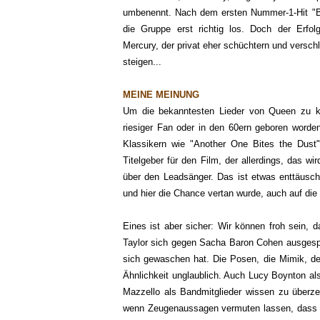
umbenennt. Nach dem ersten Nummer-1-Hit "
die Gruppe erst richtig los. Doch der Erfol
Mercury, der privat eher schüchtern und versch
steigen...
MEINE MEINUNG
Um die bekanntesten Lieder von Queen zu k
riesiger Fan oder in den 60ern geboren worde
Klassikern wie "Another One Bites the Dust
Titelgeber für den Film, der allerdings, das wi
über den Leadsänger. Das ist etwas enttäus
und hier die Chance vertan wurde, auch auf die
Eines ist aber sicher: Wir können froh sein,
Taylor sich gegen Sacha Baron Cohen ausgespr
sich gewaschen hat. Die Posen, die Mimik, de
Ähnlichkeit unglaublich. Auch Lucy Boynton a
Mazzello als Bandmitglieder wissen zu überze
wenn Zeugenaussagen vermuten lassen, dass e