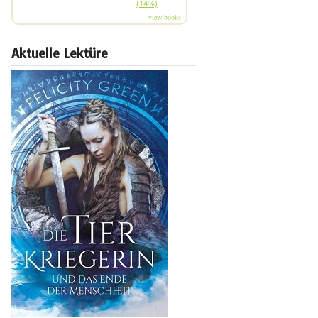
(14%)
view books
Aktuelle Lektüre