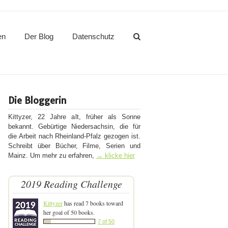
en
Der Blog
Datenschutz
Die Bloggerin
Kittyzer, 22 Jahre alt, früher als Sonne
bekannt. Gebürtige Niedersachsin, die für
die Arbeit nach Rheinland-Pfalz gezogen ist.
Schreibt über Bücher, Filme, Serien und
Mainz. Um mehr zu erfahren,
→ klicke hier
2019 Reading Challenge
Kittyzer
has read 7 books toward
her goal of 50 books.
7 of 50