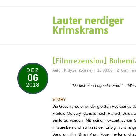
Lauter nerdiger
Krimskrams
[Filmrezension] Bohemi
DEZ
Autor:
Kittyzer (Sonne)
|
15:00:00
|
2 Kommen
06
2018
"Du bist eine Legende, Fred." - "Wir
STORY
Die Geschichte einer der größten Rockbands de
Freddie Mercury (damals
noch Farrokh Bulsara
Smile zu werden. Mit seinem exzentrischen St
mitzureißen und so lässt der Erfolg nicht lan
Band um ihn, Brian May, Roger Taylor und s