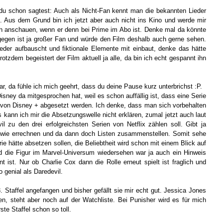
 du schon sagtest: Auch als Nicht-Fan kennt man die bekannten Lieder
. Aus dem Grund bin ich jetzt aber auch nicht ins Kino und werde mir
h anschauen, wenn er denn bei Prime im Abo ist. Denke mal da könnte
egen ist ja großer Fan und würde den Film deshalb auch gerne sehen.
er aufbauscht und fiktionale Elemente mit einbaut, denke das hätte
otzdem begeistert der Film aktuell ja alle, da bin ich echt gespannt ihn
, da fühle ich mich geehrt, dass du deine Pause kurz unterbrichst :P.
isney da mitgesprochen hat, weil es schon auffällig ist, dass eine Serie
t von Disney + abgesetzt werden. Ich denke, dass man sich vorbehalten
 kann ich mir die Absetzungswelle nicht erklären, zumal jetzt auch laut
l zu den drei erfolgreichsten Serien von Netflix zählen soll. Gibt ja
ndwie errechnen und da dann doch Listen zusammenstellen. Somit sehe
rie hätte absetzen sollen, die Beliebtheit wird schon mit einem Blick auf
ird die Figur im Marvel-Universum wiedersehen war ja auch ein Hinweis
t ist. Nur ob Charlie Cox dann die Rolle erneut spielt ist fraglich und
 genial als Daredevil.
Staffel angefangen und bisher gefällt sie mir echt gut. Jessica Jones
en, steht aber noch auf der Watchliste. Bei Punisher wird es für mich
ste Staffel schon so toll.