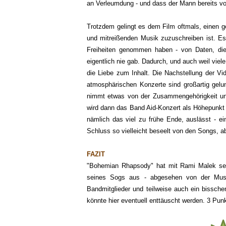
an Verleumdung - und dass der Mann bereits vor
Trotzdem gelingt es dem Film oftmals, einen g
und mitreißenden Musik zuzuschreiben ist. Es 
Freiheiten genommen haben - von Daten, die
eigentlich nie gab. Dadurch, und auch weil viele
die Liebe zum Inhalt. Die Nachstellung der V
atmosphärischen Konzerte sind großartig gelun
nimmt etwas von der Zusammengehörigkeit un
wird dann das Band Aid-Konzert als Höhepunkt in
nämlich das viel zu frühe Ende, auslässt - e
Schluss so vielleicht beseelt von den Songs, a
FAZIT
"Bohemian Rhapsody" hat mit Rami Malek sein
seines Sogs aus - abgesehen von der Musik 
Bandmitglieder und teilweise auch ein bissch
könnte hier eventuell enttäuscht werden. 3 Pun