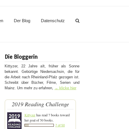
en
Der Blog
Datenschutz
Die Bloggerin
Kittyzer, 22 Jahre alt, früher als Sonne
bekannt. Gebürtige Niedersachsin, die für
die Arbeit nach Rheinland-Pfalz gezogen ist.
Schreibt über Bücher, Filme, Serien und
Mainz. Um mehr zu erfahren,
→ klicke hier
2019 Reading Challenge
Kittyzer
has read 7 books toward
her goal of 50 books.
7 of 50