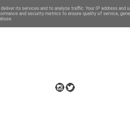
deliver its services and to analyze traffic. Your IP address and 
formance and security metrics to ensure quality of service, gen
abuse.
Down to