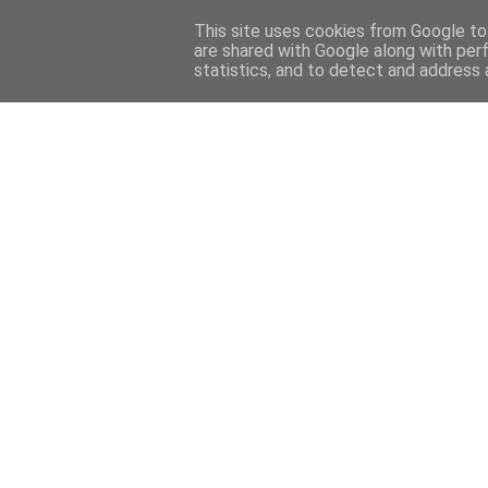
This site uses cookies from Google to 
are shared with Google along with per
statistics, and to detect and address 
Back 