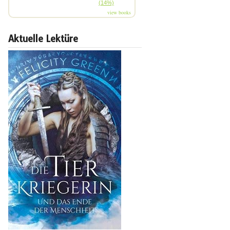
(14%)
view books
Aktuelle Lektüre