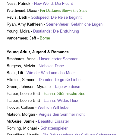
Ness, Patrick -
New World: Die Flucht
Peterfreund, Diana -
For Darkness Shows the Stars
Revis, Beth -
Godspeed: Die Reise beginnt
Ryan, Amy Kathleen -
Sternenfeuer: Gefährliche Lügen
Young, Moira -
Dustlands: Die Entführung
Vanderme
er, Jeff
-
Borne
Young Adult, Jugend & Romance
Brashares, Anne -
Unser letzter Sommer
Burgess, Melvin -
Nicholas Dane
Beck, Lili
-
Wie der Wind und das Meer
Elkeles, Simone -
Du oder die große Liebe
Green, Johnson, Myracle -
Tage wie diese
Harper, Leonie Britt -
Eanna: Stürmische See
Harper, Leonie Britt -
Eanna: Wildes Herz
Hoover, Colleen -
Weil ich Will liebe
Matson, Morgan -
Vergiss den Sommer nicht
McGuire, Jamie -
Beautiful Disaster
Römling, Michael -
Schattenspieler