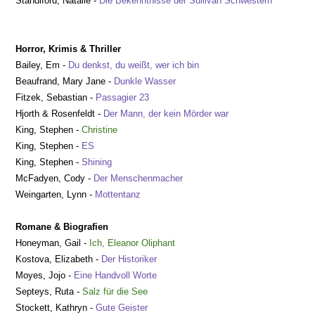
Standiford, Natalie -
Die Bekenntnisse der Sullivan Schwestern
Horror, Krimis & Thriller
Bailey, Em -
Du denkst, du weißt, wer ich bin
Beaufrand, Mary Jane -
Dunkle Wasser
Fitzek, Sebastian -
Passagier 23
Hjorth & Rosenfeldt -
Der Mann, der kein Mörder war
King, Stephen -
Christine
King, Stephen -
ES
King, Stephen -
Shining
McFadyen, Cody -
Der Menschenmacher
Weingarten, Lynn -
Mottentanz
Romane & Biografien
Honeyman, Gail -
Ich,
Eleanor Oliphant
Kostova, Elizabeth -
Der Historiker
Moyes, Jojo -
Eine Handvoll Worte
Septeys, Ruta -
Salz f
ür die See
Stockett, Kathryn -
Gute Geister