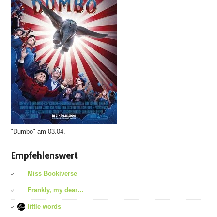
"Dumbo" am 03.04.
Empfehlenswert
Miss Bookiverse
Frankly, my dear…
little words