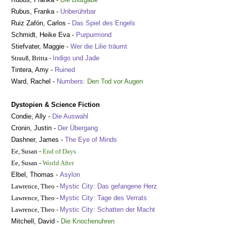
Rubus, Franka -
Unberührbar
Ruiz Zafón, Carlos -
Das Spiel des Engels
Schmidt, Heike Eva -
Purpurmond
Stiefvater, Maggie -
Wer die Lilie träumt
Strauß, Britta -
Indigo und Jade
Tintera, Amy
-
Ruined
Ward, Rachel -
Numbers:
Den Tod vor Augen
Dystopien & Science Fiction
Condie, Ally -
Die Auswahl
Cronin, Justin -
Der Übergang
Dashner, James -
The Eye of Minds
Ee, Susan -
End of Days
Ee, Susan -
World After
Elbel, Thomas -
Asylon
Lawrence, Theo -
Mystic City: Das gefangene Herz
Lawrence, Theo -
Mystic City: Tage des Verrats
Lawrence, Theo -
Mystic City: Schatten der Macht
Mitchell, David -
Die Knochenuhren