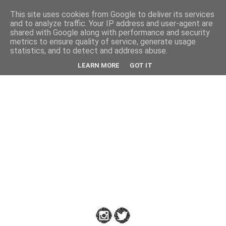
This site uses cookies from Google to deliver its services
Back
and to analyze traffic. Your IP address and user-agent are
shared with Google along with performance and security
metrics to ensure quality of service, generate usage
statistics, and to detect and address abuse.
Down
LEARN MORE
GOT IT
to
Earth