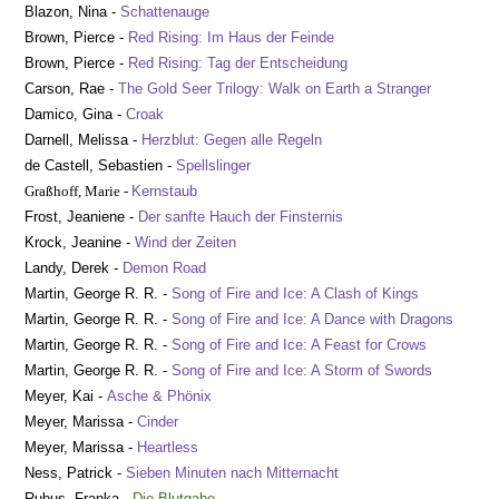
Blazon, Nina -
Schattenauge
Brown, Pierce -
Red Rising: Im Haus der Feinde
Brown, Pierce -
Red Rising: Tag der Entscheidung
Carson, Rae -
The Gold Seer Trilogy:
Walk on Earth a Stranger
Damico, Gina -
Croak
Darnell, Melissa -
Herzblut:
Gegen alle Regeln
de
C
astell, Sebastien
-
Spellslinger
Graßhoff, Marie -
Kernstaub
Frost, Jeaniene -
Der sanfte Hauch der Finsternis
Krock, Jeanine -
Wind der Zeiten
Landy, Derek -
Demon Road
Martin, George R. R. -
Song of Fire and Ice:
A Clash of Kings
Martin, George R. R. -
Song of Fire and Ice:
A Dance with Dragons
Martin, George R. R. -
Song of Fire and Ice:
A Feast for Crows
Martin, George R. R. -
Song of Fire and Ice:
A Storm of Swords
Meyer, Kai -
Asche & Phönix
Meyer, Marissa
-
Cinder
Meyer, Marissa
-
Heartless
Ness, Patrick
-
Sieben Minuten nach Mitternacht
Rubus, Franka -
Die Blutgabe