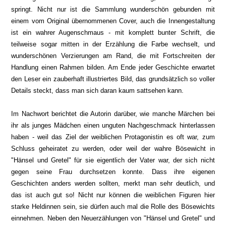
springt. Nicht nur ist die Sammlung wunderschön gebunden mit
einem vom Original übernommenen Cover, auch die Innengestaltung
ist ein
wahrer Augenschmaus
- mit komplett bunter Schrift, die
teilweise sogar mitten in der Erzählung die Farbe wechselt, und
wunderschönen Verzierungen am Rand, die mit Fort
schreiten
der
Handlung einen Rahmen bilden. Am Ende jeder Geschichte erwartet
den Leser ein zauberhaft illustriertes Bild, das grundsätzlich so voller
Details steckt, dass man sich daran kaum sattsehen kann.
Im Nachwort berichtet die Autorin darüber, wie
manche
Märchen bei
ihr als junges Mädchen einen unguten Nachgeschmack hinterlassen
haben - weil das Ziel der weiblichen Protagonistin es oft war, zum
Schluss geheiratet zu werden, oder weil der wahre Bösewicht in
"Hänsel und Gretel" für sie eigentlich der Vater war, der sich nicht
gegen seine Frau durchsetzen konnte. Dass ihre eigenen
Geschichten anders werden sollten, merkt man sehr deutlich, und
das ist auch gut so! Nicht nur können die weiblichen Figuren hier
starke Heldinnen sein, sie dürfen auch mal die Rolle des Bösewichts
einnehmen. Neben den Neuerzählungen von "Hänsel und Gretel" und