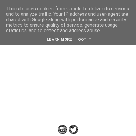
This site uses cookies from Google to deliver its services
Back
and to analyze traffic. Your IP address and user-agent are
shared with Google along with performance and security
metrics to ensure quality of service, generate usage
statistics, and to detect and address abuse.
Down
LEARN MORE
GOT IT
to
Earth