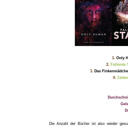
1
.
Only 
2
.
Fallende 
3
.
D
as Finkenmädch
4
.
Zeiten
Durchschnit
Gele
D
Die Anzahl der Bücher ist also wieder gesu