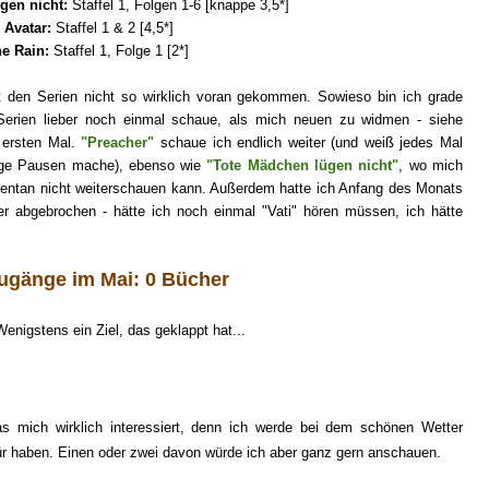
gen nicht
:
Staffel 1, Folgen 1-
6
[
knappe
3,5
*]
Avatar
:
Staffel 1
&
2
[
4,5
*]
he
Rain
:
Staffel 1,
Folge
1
[
2
*]
den Serien nicht so wirklich voran ge
kommen. Sowieso bin ich grade
 Serien lieber noch einmal schaue, als mich neuen zu widmen
- siehe
 ersten Mal.
"Preacher"
schaue ich
endlich weiter (und weiß jedes Mal
ange Pausen mache), ebenso wie
"Tote Mädchen lügen nicht"
, wo mich
mentan nicht weiterschauen kann.
Außerdem hatte ich Anfang des Monats
r abgebrochen - hätte ich noch einmal "Vati
" hören müssen, ich hätte
ugänge im
Mai
:
0
Bücher
nigstens ein Ziel, das geklappt hat...
das mich wirklich interessiert, denn ich werde bei dem schönen Wetter
für haben. Einen oder zwei davon würde ich aber ganz gern
anschauen
.