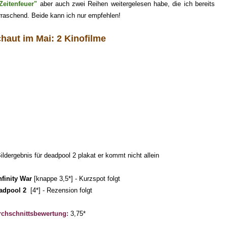
Zeitenfeuer"
aber auch zwei Reihen we
itergelesen habe, die ich bereits
rraschend. Beide kann ich nur empfehlen!
chaut
im
Mai
:
2
Kinofilme
nfinity War
[
knappe 3,5
*] - Kurzspot folgt
adpool 2
[
4
*] - Rezension folgt
chschnittsbewertung:
3,
75
*