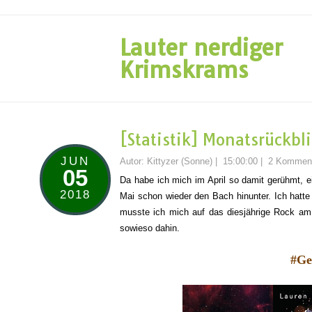
Lauter nerdiger
Krimskrams
[Statistik] Monatsrückbl
JUN
Autor:
Kittyzer (Sonne)
|
15:00:00
|
2 Kommen
05
Da habe ich mich im April so damit gerühmt, 
2018
Mai schon wie
der den Bach hinunter. Ich hatte
musste ich mich auf das diesjährige R
o
ck am 
sowieso dahin.
#Ge