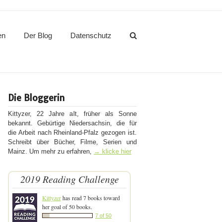
en
Der Blog
Datenschutz
Die Bloggerin
Kittyzer, 22 Jahre alt, früher als Sonne
bekannt. Gebürtige Niedersachsin, die für
die Arbeit nach Rheinland-Pfalz gezogen ist.
Schreibt über Bücher, Filme, Serien und
Mainz. Um mehr zu erfahren,
→ klicke hier
2019 Reading Challenge
Kittyzer
has read 7 books toward
her goal of 50 books.
7 of 50