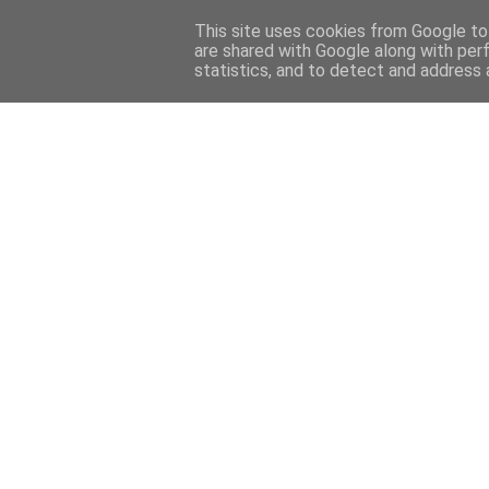
This site uses cookies from Google to 
are shared with Google along with per
statistics, and to detect and address 
Back 