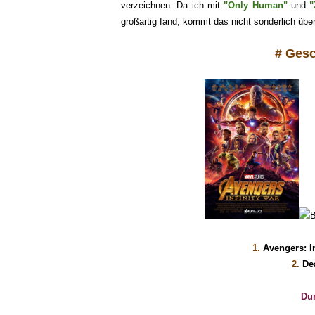
verzeichnen. Da ich mit
"Only Human"
und
"
gr
oßartig fand, kommt das nicht sonderlich übe
# Ges
1
.
Avengers: I
2
.
De
Dur