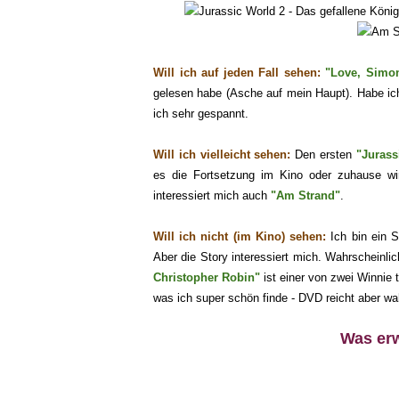
Will ich auf jeden Fall sehen:
"
Love, Simo
gelesen habe (Asche auf mein Haupt). Habe ic
ich sehr gespannt.
Will ich vielleicht sehen:
Den ersten
"Jurass
es d
ie Fortsetzung im Kino oder zuhause wi
interessiert mi
ch auch
"Am Strand
"
.
Will ich
nicht (im Kino)
sehen:
Ich bin ein 
Aber die Story interessiert mich. Wahrscheinl
Christopher Robin"
ist einer von zwei Winnie
was ic
h super schön
finde - DVD reicht aber wa
W
as er