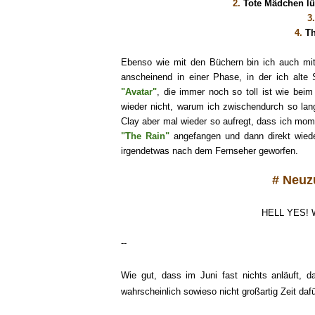
2.
Tote Mädchen lü
3.
4.
T
Ebenso wie mit den Büchern bin ich auch mit 
anscheinend in einer Phase, in der ich alte
"Avatar"
, die immer noch so
toll
ist wie beim
wieder nicht, warum ich zwischendurch so l
Clay aber
mal wieder so aufregt, dass ich mo
"The Rain"
angefangen und dann direkt wiede
irgendetwas nach dem Fer
nseher geworfen.
# Neuz
HELL YES! We
--
Wie gut, das
s im Juni fast nichts anläuft, 
wahrscheinlich sowieso nicht großartig Zeit da