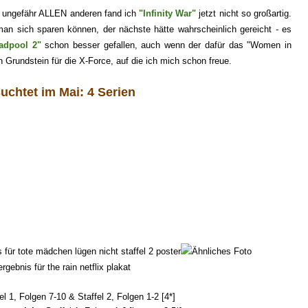
o ungefähr ALLEN anderen
fand ich
"Infinity War"
jetzt nicht so großartig.
man sich sparen k
önnen, der nächste hät
te wahrscheinlich ger
eicht - es
adpool 2"
schon besser gefallen, a
uch wenn der dafür das "Women in
n Grundstein für die X-Force, auf die
ich mich schon freue.
uchtet im
Mai
:
4
Serien
fel
1, Folgen 7-10 & Staffel 2, Folgen 1
-2
[
4
*]