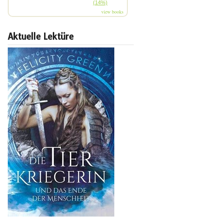
(14%)
view books
Aktuelle Lektüre