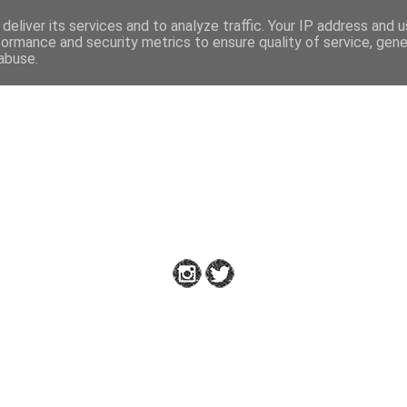
deliver its services and to analyze traffic. Your IP address and 
formance and security metrics to ensure quality of service, gen
abuse.
Down to