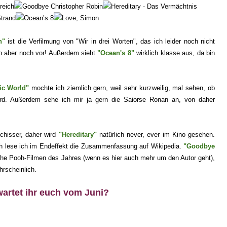
n"
ist
die Verfilmung von "Wir in drei Worte
n", das ich leider noch nicht
h aber noch vor!
Außerdem sieht
"Ocean's 8"
wirklich klasse aus, da bin
ic World"
mochte ich ziemlich gern, weil sehr kurzweilig, mal sehen, ob
rd. Außerdem sehe ich mir ja gern die Saiorse Ronan an, von daher
Schisser, daher wird
"Hereditary"
natürlich never, ever im Kino gesehen.
ich lese ich im Endeffekt die Zusammenfassung auf Wikipedia.
"Goodbye
 the Pooh-Filmen des Jahres (wenn es hier auch mehr um den Autor geht),
hrscheinlich.
wartet
ihr euch vom Juni?