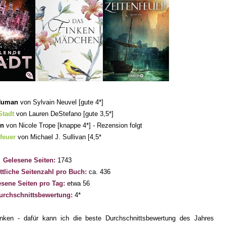
Human
von
Sylvain Neuvel
[
gute 4
*]
Stadt
von
Lauren DeStefano
[gute 3,5*]
en
von
Nicole Trope
[knappe 4*]
- Rezension fo
lgt
feuer
von
Michael J. Sullivan
[
4,5
*
Gelesene Seiten:
1743
tliche Seitenzahl pro Buch:
ca. 4
36
sene Seiten pro Tag:
etwa
56
urchschnittsbewertung:
4
*
nken - dafür kann ich die beste Durchschnittsbewertung des Jahres