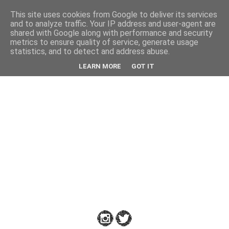
This site uses cookies from Google to deliver its services
Back
and to analyze traffic. Your IP address and user-agent are
shared with Google along with performance and security
metrics to ensure quality of service, generate usage
statistics, and to detect and address abuse.
Down
LEARN MORE
GOT IT
to
Earth