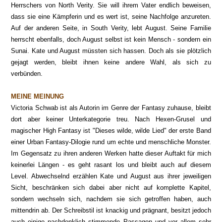
Herrschers von North Verity. Sie will ihrem Vater endlich beweisen,
dass sie eine Kämpferin und es wert ist, seine Nachfolge anzureten.
Auf der anderen Seite, in South Verity, lebt August. Seine Familie
herrscht ebenfalls, doch August selbst ist kein Mensch - sondern ein
Sunai. Kate und August müssten sich hassen. Doch als sie plötzlich
gejagt werden, bleibt ihnen keine andere Wahl, als sich zu
verbünden.
MEINE MEINUNG
Victoria Schwab ist als Autorin im Genre der Fantasy zuhause, bleibt
dort aber keiner Unterkategorie treu. Nach Hexen-Grusel und
magischer High Fantasy ist "Dieses wilde, wilde Lied" der erste Band
einer Urban Fantasy-Dilogie rund um echte und menschliche Monster.
Im Gegensatz zu ihren anderen Werken hatte dieser Auftakt für mich
keinerlei Längen - es geht rasant los und bleibt auch auf diesem
Level. Abwechselnd erzählen Kate und August aus ihrer jeweiligen
Sicht, beschränken sich dabei aber nicht auf komplette Kapitel,
sondern wechseln sich, nachdem sie sich getroffen haben, auch
mittendrin ab. Der Schreibstil ist knackig und prägnant, besitzt jedoch
auch einige nachdenklich stimmende Passagen und vor allem sehr