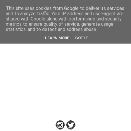
This site uses cookies from Google to deliver its services
Back
and to analyze traffic. Your IP address and user-agent are
shared with Google along with performance and security
metrics to ensure quality of service, generate usage
statistics, and to detect and address abuse.
Down
LEARN MORE
GOT IT
to
Earth