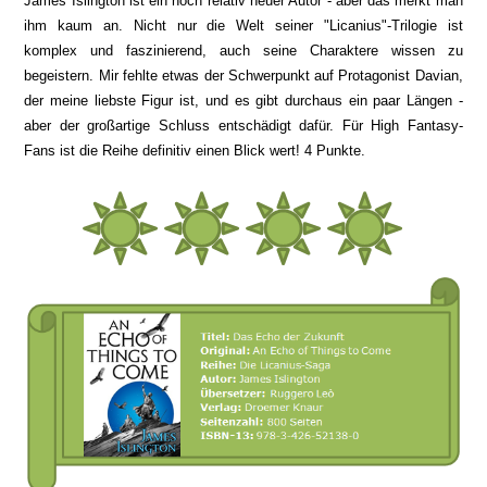
James Islington ist ein noch relativ neuer Autor - aber das merkt man
ihm kaum an. Nicht nur die Welt seiner "Licanius"-Trilogie ist
komplex und faszinierend, auch seine Charaktere wissen zu
begeistern. Mir fehlte etwas der Schwerpunkt auf Protagonist Davian,
der meine liebste Figur ist, und es gibt durchaus ein paar Längen -
aber der großartige Schluss entschädigt dafür. Für High Fantasy-
Fans ist die Reihe definitiv einen Blick wert! 4 Punkte.