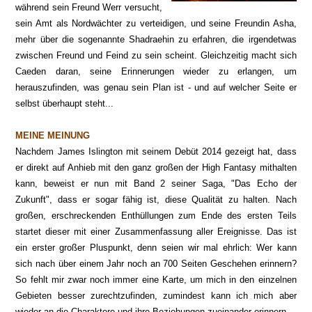
während sein Freund Werr versucht,
sein Amt als Nordwächter zu verteidigen, und seine Freundin Asha,
mehr über die sogenannte Shadraehin zu erfahren, die irgendetwas
zwischen Freund und Feind zu sein scheint. Gleichzeitig macht sich
Caeden daran, seine Erinnerungen wieder zu erlangen, um
herauszufinden, was genau sein Plan ist - und auf welcher Seite er
selbst überhaupt steht...
MEINE MEINUNG
Nachdem James Islington mit seinem Debüt 2014 gezeigt hat, dass
er direkt auf Anhieb mit den ganz großen der High Fantasy mithalten
kann, beweist er nun mit Band 2 seiner Saga, "Das Echo der
Zukunft", dass er sogar fähig ist, diese Qualität zu halten. Nach
großen, erschreckenden Enthüllungen zum Ende des ersten Teils
startet dieser mit einer Zusammenfassung aller Ereignisse. Das ist
ein erster großer Pluspunkt, denn seien wir mal ehrlich: Wer kann
sich nach über einem Jahr noch an 700 Seiten Geschehen erinnern?
So fehlt mir zwar noch immer eine Karte, um mich in den einzelnen
Gebieten besser zurechtzufinden, zumindest kann ich mich aber
wieder an die Charaktere und ihre Beziehungen zueinander erinnern.