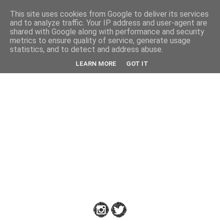
This site uses cookies from Google to deliver its services
Back
and to analyze traffic. Your IP address and user-agent are
shared with Google along with performance and security
metrics to ensure quality of service, generate usage
statistics, and to detect and address abuse.
Down
LEARN MORE
GOT IT
to
Earth