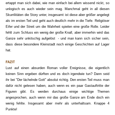
ertappt man sich dabei, wie man einfach bei allem wissend nickt, so
unlogisch es auch wieder sein mag. Manchmal geht in all diesen
Sk
urrilitäten die Story unter, insgesamt ist diese aber größer
angelegt
als im ersten Teil und geht auch deutlich mehr in die Tiefe. Religiöser
Eifer und der Streit um die Wahr
heit spielen eine große Rolle. Leider
fehlt zum Schluss ein wenig der große Knall, aber immerh
in wird das
Ganze sehr unkitschig aufgelöst -
und man kann sich sicher sein,
dass diese besondere Kleinstadt noch einige Geschichten auf Lager
hat.
FAZIT
Lust auf einen absurden Roman voller Ereignisse, die eigentlich
keinen Sinn ergeben dürften und es doch irgendwie tun? Dann seid
ihr bei "Der lächelnde Gott" absolut richtig. Den ersten Teil muss man
dafür nicht gelesen haben, auch wenn es ein paar Gastauftritte der
Figuren gibt. Es werden durchaus einige wichtige Themen
angesprochen, auch wenn mir das große Ganze am Ende doch ein
wenig fehlte. Insgesamt aber mehr als unterhaltsam. Knappe 4
Punkte!