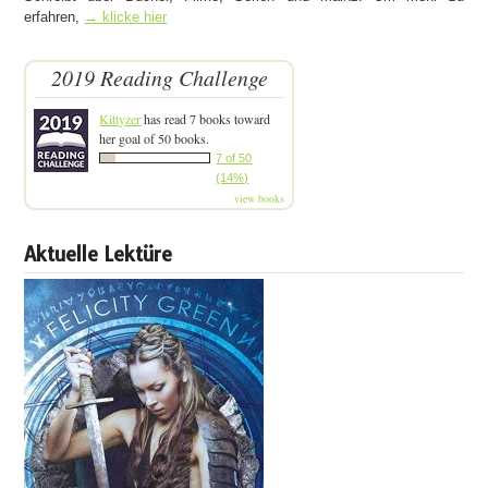
erfahren,
→ klicke hier
2019 Reading Challenge
Kittyzer
has read 7 books toward
her goal of 50 books.
7 of 50
(14%)
view books
Aktuelle Lektüre