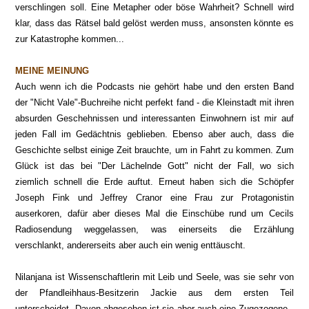
verschlingen soll. Eine Metapher oder böse Wahrheit? Schnell wird
klar, dass das Rätsel bald gelöst werden muss, ansonsten könnte es
zur Katastrophe kommen...
MEINE MEINUNG
Auch wenn ich die Podcasts nie gehört habe und den ersten Band
der "Nicht Vale"-Buchreihe nicht perfekt fand - die Kleinstadt mit ihren
absurden Geschehnissen und interessanten Einwohnern ist mir auf
jeden Fall im Gedächtnis geblieben. Ebenso aber a
uch, dass die
Geschichte selbst einige Zeit brauchte, um in Fahrt zu kommen. Zum
Glück ist das bei "Der Lächelnde Gott" nicht der Fall, wo sich
ziemlich schnell die Erde
auftut. Erneut haben sich die Schöpfer
Joseph F
ink und
Jeffrey Cranor eine Frau zur Protagonistin
auserkoren, dafür aber
dieses Mal die Einschübe rund um Cecils
Radiosendung weggelassen
, was einerseits die Erzählung
verschlankt, andererseits aber auch ein wenig enttäuscht.
Nilanjana ist Wissenschaftlerin mit Leib und Seele, was sie sehr von
der Pfandleihhaus-Besitzerin Jackie aus dem ersten Teil
unterscheidet. Davon abgesehen ist sie aber auch eine Zugez
ogene -