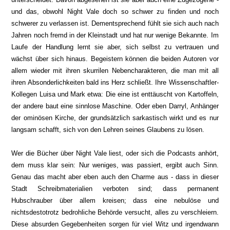
und das, obwohl Night Vale doch so schwer zu finden und noch
schwerer zu verlassen ist. Dementsprechend fühlt sie sich auch nach
Jahren noch
fremd in der Kleinstadt und hat nur wenige Bekannte. Im
Laufe der Handlung lernt sie aber, sich selbst zu vertrauen und
w
ächst über sich hinaus. Bege
istern können die beiden Autoren vor
allem wieder mit ihren skurrilen Nebenchara
kteren, die man mit a
ll
ihren Absonderlichkeit
en bald ins Herz schließt
.
Ihre Wissenschaftler-
Kollegen Luis
a
und Mark etwa: Die eine ist enttäuscht von Kartoffeln,
der andere baut eine
sinnlose Maschine. Oder eben Darryl,
Anhänger
der ominösen Kirche, der grundsätzlich sarkastisch wirkt und es nur
langsam schafft, sich von den Lehren seines Glaubens zu lösen.
Wer die Bücher über Night Vale liest,
oder sich die Podcasts anhört,
de
m muss klar
sein: Nur weniges, was passiert, ergibt auch Sinn.
Genau das macht aber eben auch den C
harme aus - dass in dieser
Stadt Schreibmateria
lien verboten sind; dass perma
nent
Hubschra
uber über allem
kreisen; dass eine nebulöse und
nichtsdestotrotz be
drohliche
Behörde versucht, alles zu v
erschleiern.
Diese absurden Gegebenheiten
sorgen für viel Witz und irgendwann