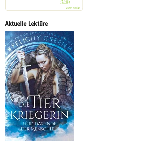
(14%)
view books
Aktuelle Lektüre