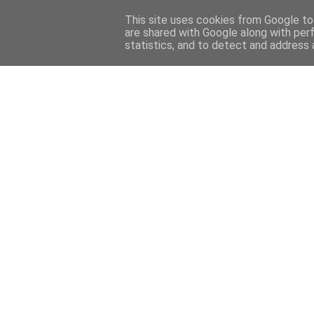
This site uses cookies from Google to 
are shared with Google along with per
statistics, and to detect and address 
Back 