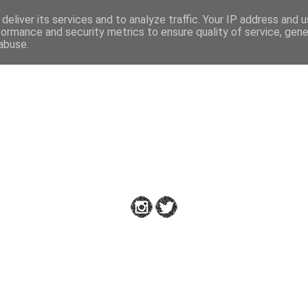
deliver its services and to analyze traffic. Your IP address and 
formance and security metrics to ensure quality of service, gen
abuse.
Down to