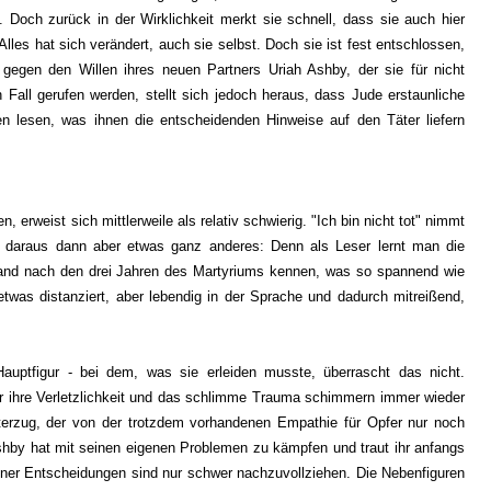
. Doch zurück in der Wirklichkeit merkt sie schnell, dass sie auch hier
lles hat sich verändert, auch sie selbst. Doch sie ist fest entschlossen,
 gegen den Willen ihres neuen Partners Uriah Ashby, der sie für nicht
 Fall gerufen werden, stellt sich jedoch heraus, dass Jude erstaunliche
n lesen, was ihnen die entscheidenden Hinweise auf den Täter liefern
, erweist sich mittlerweile als relativ schwierig. "Ich bin nicht tot" nimmt
t daraus dann aber etwas ganz anderes: Denn als Leser lernt man die
tand nach den drei Jahren des Martyriums kennen, was so spannend wie
e etwas distanziert, aber lebendig in der Sprache und dadurch mitreißend,
Hauptfigur - bei dem, was sie erleiden musste, überrascht das nicht.
ber ihre Verletzlichkeit und das schlimme Trauma schimmern immer wieder
akterzug, der von der trotzdem vorhandenen Empathie für Opfer nur noch
Ashby hat mit seinen eigenen Problemen zu kämpfen und traut ihr anfangs
 seiner Entscheidungen sind nur schwer nachzuvollziehen. Die Nebenfiguren