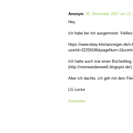
Anonym
30. Dezember 2017 um 21:
Hey,
ich habe bei mir ausgemistet. Vielleich
https://www.ebay-kleinanzeigen.de/s-
userId=32259186&pageNum=2&sort
Ich hatte auch mal einen Bücherblog,
(http://meineanderewelt.blogspot.de/)
Aber ich dachte, ich geh mit dem Flei
LG Locke
Antworten