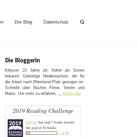
en
Der Blog
Datenschutz
Die Bloggerin
Kittyzer, 22 Jahre alt, früher als Sonne
bekannt. Gebürtige Niedersachsin, die für
die Arbeit nach Rheinland-Pfalz gezogen ist.
Schreibt über Bücher, Filme, Serien und
Mainz. Um mehr zu erfahren,
→ klicke hier
2019 Reading Challenge
Kittyzer
has read 7 books toward
her goal of 50 books.
7 of 50