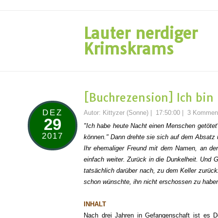
Lauter nerdiger
Krimskrams
[Buchrezension] Ich bin 
DEZ
Autor:
Kittyzer (Sonne)
|
17:50:00
|
3 Kommen
29
"Ich habe heute Nacht einen Menschen getötet
2017
können." Dann drehte sie sich auf dem Absatz
Ihr ehemaliger Freund mit dem Namen, an den si
einfach weiter. Zurück in die Dunkelheit. Und 
tatsächlich darüber nach, zu dem Keller zurüc
schon wünschte, ihn nicht erschossen zu habe
INHALT
Nach drei Jahren in Gefangenschaft ist es De