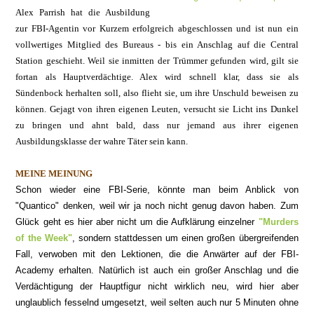
Alex Parrish hat die Ausbildung
zur FBI-Agentin vor Kurzem erfolgreich abgeschlossen und ist nun ein
vollwertiges Mitglied des Bureaus - bis ein Anschlag auf die Central
Station geschieht. Weil sie inmitten der Trümmer gefunden wird, gilt sie
fortan als Hauptverdächtige. Alex wird schnell klar, dass sie als
Sündenbock herhalten soll, also flieht sie, um ihre Unschuld beweisen zu
können. Gejagt von ihren eigenen Leuten, versucht sie Licht ins Dunkel
zu bringen und ahnt bald, dass nur jemand aus ihrer eigenen
Ausbildungsklasse der wahre Täter sein kann.
MEINE MEINUNG
Sch
on wieder eine FBI-Serie, könnte man beim Anblick von
"Quantico" denken
, w
ei
l wir ja noch nicht genug davon haben. Zum
Glück geht es hier aber
nicht um die Aufklärung
einzelner
"Murders
of the Week"
, sondern stattdessen um einen großen übergreifenden
Fall, verwoben mit den Lektionen, die die Anwärter auf der FBI-
Academy erhal
ten. Natürlich ist auch ein großer Anschla
g und die
Verdächtig
un
g der Hauptfigur nicht wirklich neu, wird hier aber
unglaublich fesselnd umgeset
zt
, weil selten auch nur 5 Minuten
ohne