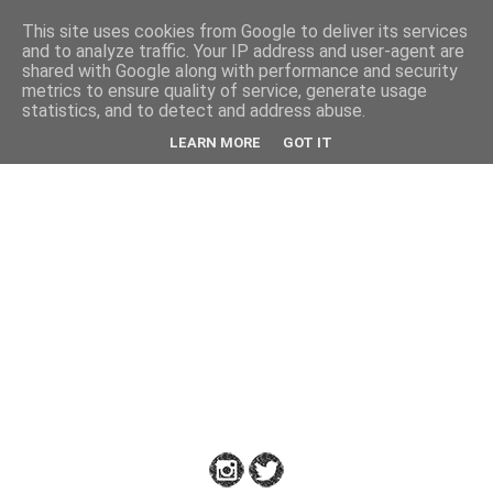
This site uses cookies from Google to deliver its services
Back
and to analyze traffic. Your IP address and user-agent are
shared with Google along with performance and security
metrics to ensure quality of service, generate usage
statistics, and to detect and address abuse.
Down
LEARN MORE
GOT IT
to
Earth