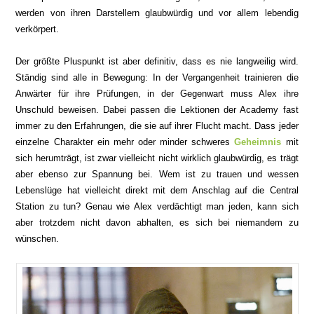
werden von ihren Darstellern glaubwürdig und vor allem lebendig
v
erkörpert.
Der größte Pluspunkt ist aber definitiv, dass es nie langweilig wird.
Ständig sind alle in
B
ewegung: In der Vergangenheit trainieren die
Anwärter für ihre Prüfungen, in der Gegenwart
muss Alex ihre
Unschuld beweisen. Dabei
passen die Lektionen der Academy
fast
immer zu den Erfahrunge
n, die sie a
uf ihrer Flucht macht. Dass jeder
einzelne Charakter ein mehr oder m
inder schweres
Geheimnis
mit
sich herumträgt, ist zwar vielleicht nicht
wirklich glaubwürdig, es
trägt
aber ebenso zur Spannung bei. Wem ist zu trauen und wessen
Lebenslüge ha
t vielleicht direkt mit dem Anschla
g auf die Cent
ral
Station zu tun? Genau wie Alex verdächtigt man jeden, kann sich
aber trotzdem nicht davon abhalten, es sich bei niemandem zu
wünschen.