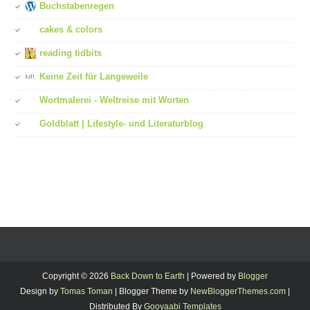
Buchstabenregen
cakes & colors
reading tidbits
Keine Zeit für Langeweile
Wortmalerei - Weltreise mit Worten
Goldblatt | Lifestyle- und Literaturblog
Copyright ©
2026
Back Down to Earth
| Powered by
Blogger
Design by
Tomas Toman
| Blogger Theme by
NewBloggerThemes.com
|
Distributed By
Gooyaabi Templates