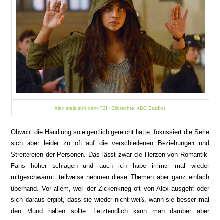
Alex stellt sich dem FBI - Bildrechte: ABC Studios
Obwohl
die Handlung so eigentlich gereicht hätte,
fokussiert die Serie
sich aber leider zu oft auf die verschiedenen Beziehun
gen und
Streitereien der Personen
. Das
lässt zwar
die Herzen von Romantik-
Fans höher schlagen und auch ich habe immer mal wiede
r
mitgeschwärmt, teilweise nehmen diese Themen aber ganz einfach
überhand. Vor allem, weil d
er Zickenkrieg oft von Alex ausgeht oder
sich daraus ergibt, dass sie wieder nicht weiß, wa
nn sie besser mal
den Mund halten sollte. Letztendlich kann man darüber aber