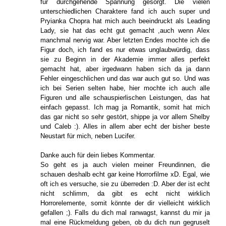
für durchgehende Spannung gesorgt. Die vielen
unterschiedlichen Charaktere fand ich auch super und
Pryianka Chopra hat mich auch beeindruckt als Leading
Lady, sie hat das echt gut gemacht ,auch wenn Alex
manchmal nervig war. Aber letzten Endes mochte ich die
Figur doch, ich fand es nur etwas unglaubwürdig, dass
sie zu Beginn in der Akademie immer alles perfekt
gemacht hat, aber irgedwann haben sich da ja dann
Fehler eingeschlichen und das war auch gut so. Und was
ich bei Serien selten habe, hier mochte ich auch alle
Figuren und alle schauspierlischen Leistungen, das hat
einfach gepasst. Ich mag ja Romantik, somit hat mich
das gar nicht so sehr gestört, shippe ja vor allem Shelby
und Caleb :). Alles in allem aber echt der bisher beste
Neustart für mich, neben Lucifer.
Danke auch für dein liebes Kommentar.
So geht es ja auch vielen meiner Freundinnen, die
schauen deshalb echt gar keine Horrorfilme xD. Egal, wie
oft ich es versuche, sie zu überreden :D. Aber der ist echt
nicht schlimm, da gibt es echt nicht wirklich
Horrorelemente, somit könnte der dir vielleicht wirklich
gefallen ;). Falls du dich mal ranwagst, kannst du mir ja
mal eine Rückmeldung geben, ob du dich nun gegruselt