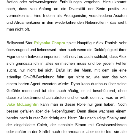
Action oder schwerwiegende Enthüllungen vergehen. Hinzu kommt
noch, dass von
Anfang an die Diversität der Serie positiv zu
vermerken ist: Eine Inderin als Protagonistin, verschiedene Asiaten
und Afroamerikaner in den wiederkehrenden Nebenrollen - das sieht
man nicht oft.
Bollywood-Star
Priyanka Chopra
spielt Hauptfigur Alex Parrish sehr
überzeugend und liebenswert
, aber auch wenn die Dickköpfigkeit ihrer
Figur einem
teilweise imponiert - oft nervt es auch
schlicht, dass Alex
sich grundsätzlich in alles einmis
chen muss und bei jedem Fehler
sucht, nur nich
t bei sich. Dafür ist
der Mann, mit dem sie eine
ständige On-Off-Bezi
ehung führt, gar nicht so, wie man das von
einem harten
Agent erwarten würde:
Ryan
kann durchaus über seine
Gefühle reden und tut
dies auch häufig, er ist beschützend, ohne
dabei zu
bestimmend aufzutreten und er weiß definiti
v
, was er will.
Jake McLaughlin
kann man in dieser Rolle n
ur gern haben.
Noch
besser gefallen aber die Neben
f
iguren:
Denn
diese
wachsen einem
bereits nach kurzer Zeit richtig ans Herz:
Die unschuldige
Shelby
u
nd
der eingebildete Caleb, der sensible Simon mit Gewissensbissen
oder später in der Staffel auch die arrogante, aber coole Iris
;
sie alle