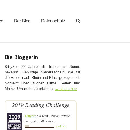
en
Der Blog
Datenschutz
Die Bloggerin
Kittyzer, 22 Jahre alt, früher als Sonne
bekannt. Gebürtige Niedersachsin, die für
die Arbeit nach Rheinland-Pfalz gezogen ist.
Schreibt über Bücher, Filme, Serien und
Mainz. Um mehr zu erfahren,
→ klicke hier
2019 Reading Challenge
Kittyzer
has read 7 books toward
her goal of 50 books.
7 of 50