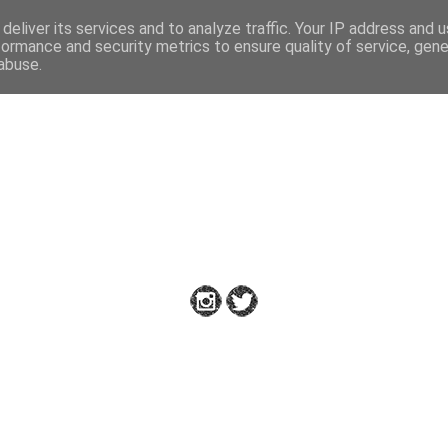
deliver its services and to analyze traffic. Your IP address and 
formance and security metrics to ensure quality of service, gen
abuse.
Down to