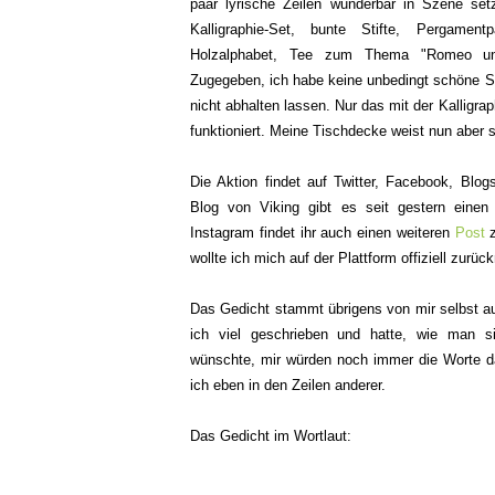
paar lyrische Zeilen wunderbar in Szene set
Kalligraphie-Set, bunte Stifte, Pergament
Holzalphabet, Tee zum Thema "Romeo und
Zugegeben, ich habe keine unbedingt schöne Sc
nicht abhalten lassen. Nur das mit der Kalligrap
funktioniert. Meine Tischdecke weist nun aber s
Die Aktion findet auf Twitter, Facebook, Blo
Blog von Viking gibt es seit gestern eine
Instagram findet ihr auch einen weiteren
Post
z
wollte ich mich auf der Plattform offiziell zurüc
Das Gedicht stammt übrigens von mir selbst 
ich viel geschrieben und hatte, wie man si
wünschte, mir würden noch immer die Worte da
ich eben in den Zeilen anderer.
Das Gedicht im Wortlaut: