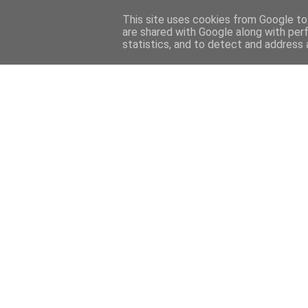
This site uses cookies from Google to 
are shared with Google along with per
statistics, and to detect and address 
Back 