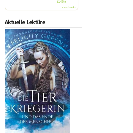
(14%)
view books
Aktuelle Lektüre