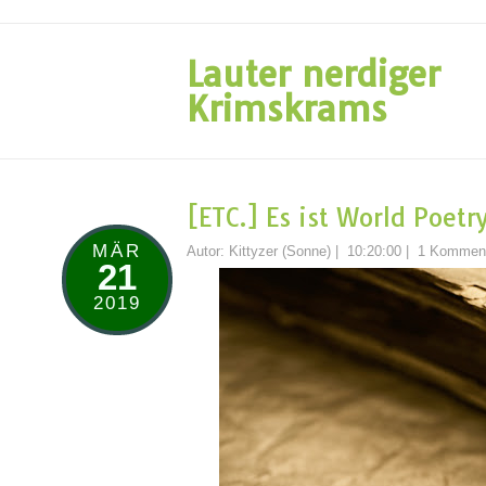
Lauter nerdiger
Krimskrams
[ETC.] Es ist World Poetr
MÄR
Autor:
Kittyzer (Sonne)
|
10:20:00
|
1 Kommen
21
2019