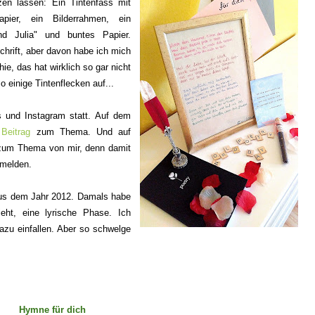
zen lassen: Ein Tintenfass mit
papier, ein Bilderrahmen, ein
 Julia" und buntes Papier.
hrift, aber davon habe ich mich
hie, das hat wirklich so gar nicht
o einige Tintenflecken auf...
gs und Instagram statt. Auf dem
n
Beitrag
zum Thema. Und auf
um Thema von mir, denn damit
kmelden.
aus dem Jahr 2012. Damals habe
eht, eine lyrische Phase. Ich
zu einfallen. Aber so schwelge
Hymne für dich