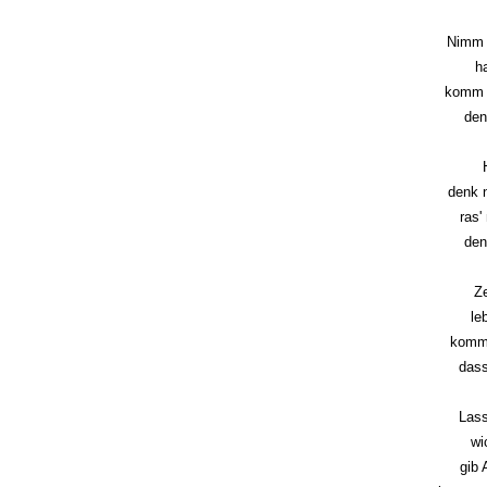
Nimm 
ha
komm s
den
denk n
ras'
den
Ze
le
komm 
dass
Lass
wi
gib 