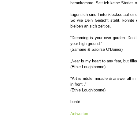
herankomme. Seit ich keine Stories o
Eigentlich sind Tintenkleckse auf ei
So wie Dein Gedicht steht, könnte
bleiben an sich zeitlos.
“Dreaming is your own garden. Don’t
your high ground.”
(Samaire & Saoirse O’Boinor)
„Near is my heart to any fear, but fill
(Ethie Loughibonne)
"Art is riddle, miracle & answer all 
in front ."
(Ethie Loughibonne)
bonté
Antworten