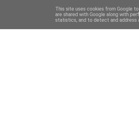
This site uses cookies from Google to 
are shared with Google along with per
statistics, and to detect and address 
Back 