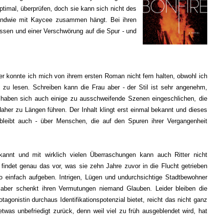
ptimal, überprüfen, doch sie kann sich nicht des
endwie mit Kaycee zusammen hängt. Bei ihren
sen und einer Verschwörung auf die Spur - und
er konnte ich mich von ihrem ersten Roman nicht fern halten, obwohl ich
zu lesen. Schreiben kann die Frau aber - der Stil ist sehr angenehm,
ngs haben sich auch einige zu ausschweifende Szenen eingeschlichen, die
daher zu Längen führen. Der Inhalt klingt erst einmal bekannt und dieses
blei
bt auch -
über
Menschen, die auf den Spuren ihrer Vergangenheit
kannt
und mit wirklich vielen Überraschungen kann auch Ritter nicht
 findet genau das vor,
w
as sie zehn Jahre zuv
or in die Flucht getrieben
o e
infach aufgeben. Intrigen, Lügen und undurchsi
chtige S
tadtbewohner
m aber
schenkt ihren Vermutungen niemand Glauben. Leider bleiben die
tagonistin durchaus I
dentifikationspotenzial bietet, reicht das nicht ganz
twas unbefriedigt zurück, denn
weil
viel zu früh ausgeblendet wird, hat