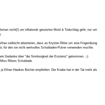
oman nicht(!) um inflationär genutzten Mord & Todschlag geht; nur um
.
frau vielleicht attestieren, dass es Krysten Ritter um eine Fingerübung
r, für den sie nicht wertvolles Schubladen-Pulver verwenden mochte.
t ein Gedanke über "die Sinnlosigkeit der Existenz" gekommen. ;-)
f Miss Ritters Schublade.
 Dir ja Ethan Hawkes Bücher empfehlen. Der Knabe hat in der Tat mehr als