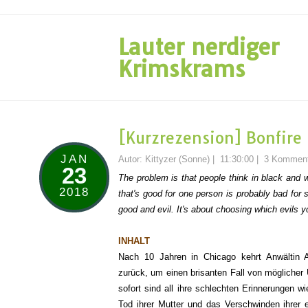
Lauter nerdiger
Krimskrams
[Kurzrezension] Bonfire 
JAN
Autor:
Kittyzer (Sonne)
|
11:30:00
|
3 Komment
23
The problem is that people think in black and 
2018
that's good for one person is probably bad for s
good and evil. It's about choosing which evils 
INHALT
Nach 10 Jahren in Chicago kehrt Anwältin A
zurück, um einen brisanten Fall von mögliche
sofort sind all ihre schlechten Erinnerungen 
Tod ihrer Mutter und das Verschwinden ihrer 