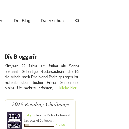
en
Der Blog
Datenschutz
Die Bloggerin
Kittyzer, 22 Jahre alt, früher als Sonne
bekannt. Gebürtige Niedersachsin, die für
die Arbeit nach Rheinland-Pfalz gezogen ist.
Schreibt über Bücher, Filme, Serien und
Mainz. Um mehr zu erfahren,
→ klicke hier
2019 Reading Challenge
Kittyzer
has read 7 books toward
her goal of 50 books.
7 of 50