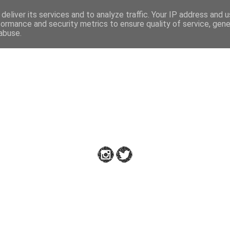
deliver its services and to analyze traffic. Your IP address and 
formance and security metrics to ensure quality of service, gen
abuse.
Down to