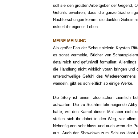
soll sie den größten Arbeitgeber der Gegend, O
Gefühls erwehren, dass die ganze Sache irg
Nachforschungen kommt sie dunklen Geheimnis
riskiert ihr eigenes Leben.
MEINE MEINUNG
Als großer Fan der Schauspielerin Krysten Ritt
es sonst vermeide, Bücher von Schauspielern 
detailreich und gefühlvoll formuliert. Allerdi
die Handlung nicht wirklich voran bringen und 
unterschwellige Gefühl des Wiedererkenne
ns 
wandeln, gibt es schließlich so einige
Werke
.
Die Story ist einem
also
schon ziemlich be
auf
warten:
Die zu Suchtmitteln neigende Abby
hatte, will den Kampf dieses Mal aber nicht s
stellen sich ihr
dabei in den Weg
, vor alle
Nebenfiguren sehr blass
und auch wenn die Pro
aus.
Auch der Showdown zum Schluss lässt e