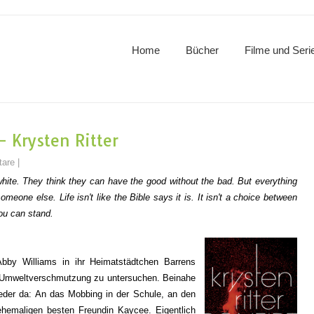
Home
Bücher
Filme und Seri
- Krysten Ritter
are
|
white. They think they can have the good without the bad. But everything
omeone else. Life isn't like the Bible says it is. It isn't a choice between
you can stand.
bby Williams in ihr Heimatstädtchen Barrens
r Umweltverschmutzung zu untersuchen. Beinahe
wieder da: An das Mobbing in der Schule, an den
ehemaligen besten Freundin Kaycee. Eigentlich