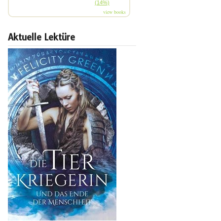
(14%)
view books
Aktuelle Lektüre