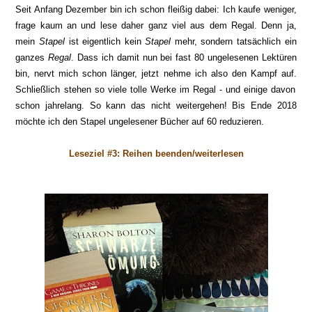
Seit Anfang Dezember bin ich schon fleißig dabei: Ich kaufe weniger,
frage kaum an und lese daher ganz viel aus dem Regal. Denn ja,
mein
Stapel
ist eigentlich kein
Stapel
mehr, sondern tatsächlich ein
ganzes
Regal
. Dass
ich damit nun bei fast 80 unge
lesenen Lektüren
bin, nervt mich schon länger, jetzt
nehme ich also den Kampf auf.
Schl
ießlich stehen so viele tolle Werke im Regal - und einige davon
schon jahrelang. So kann das nicht weitergehen!
Bis Ende 2018
möchte ich den Stapel ungelesener Bücher auf
60
r
eduzieren.
Lesezie
l #
3
: Reihen beenden/weiterlesen