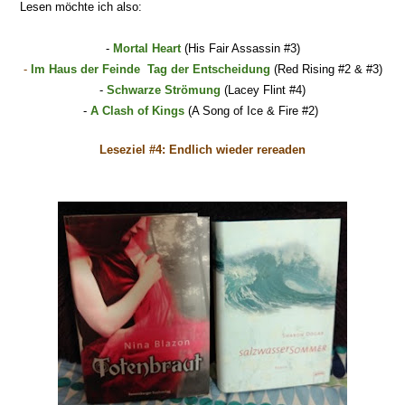
Lesen
möchte ich also:
-
Mortal Heart
(His Fai
r
Assassin #3)
-
Im Haus der Feinde
Tag der Entscheidung
(
Red Rising #2 & #3)
-
Schwa
rze Strömung
(Lacey Flint #4)
-
A Clash of Kings
(A Song of Ice & Fire #2)
Leseziel #
4
: Endlich wieder rereaden