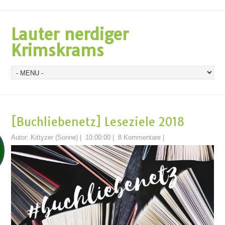
Lauter nerdiger
Krimskrams
[Buchliebenetz] Leseziele 2018
Autor:
Kittyzer (Sonne)
|
10:00:00
|
8 Kommentare
|