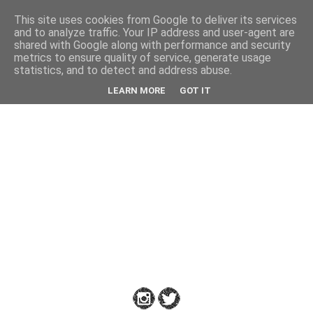
This site uses cookies from Google to deliver its services
Back
and to analyze traffic. Your IP address and user-agent are
shared with Google along with performance and security
metrics to ensure quality of service, generate usage
statistics, and to detect and address abuse.
Down
LEARN MORE
GOT IT
to
Earth