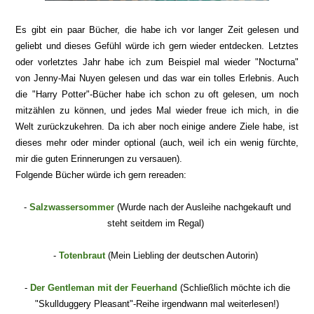
Es gibt ein paar Bücher, die habe ich vor langer Zeit gelesen und
geliebt und dieses Gefühl würde ich gern wieder entdecken. Letztes
oder vorletztes Jahr habe ich zum Beispiel mal wieder "Nocturna"
von Jenny-Mai Nuyen gelesen und das war ein tolles Erlebnis. Auch
die "Harry Potter"-Bücher habe ich schon zu oft gelesen, um noch
mitzählen zu können, und jedes Mal wieder freue ich mich, in die
Welt zurückzukehren. Da ich aber noch einige andere Ziele habe, ist
dieses mehr oder minder optional (auch, weil ich ein wenig fürchte,
mir die guten Erinnerungen zu versauen).
Folgende Bücher würde ich gern rereaden
:
-
Salzwassersommer
(Wurde nach der Ausleihe nachgekauft und
steht seitdem im Regal)
-
Totenbraut
(Mein Liebling der deutschen Autorin)
-
Der Gentleman mit der Feuerhand
(Schließlich möchte ich die
"Skullduggery Pleasa
nt"-
Reihe irgendwann mal weiterlesen!)