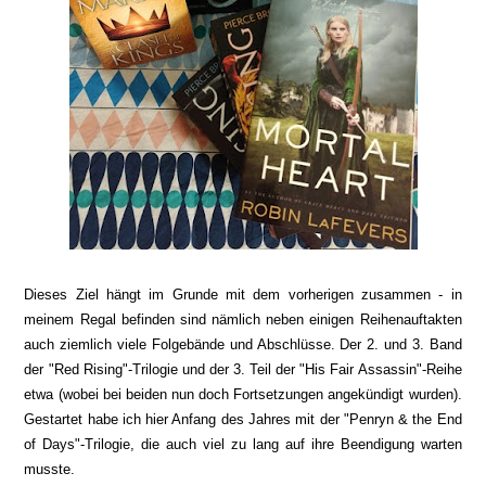
Dieses Ziel hängt im Grunde mit dem vorherigen zusammen - in
meinem Regal befinden sind n
ämlich neben einigen Reihenauftakten
auch ziemlich viele Folgebände und Abschlüsse. Der 2. und 3. Band
der
"Red Rising"-Trilogie und der 3.
Teil der "
His Fair Assassin"-Reihe
etwa (wobei
bei beiden
n
un doch
Fortsetzungen angekündigt wurden
)
.
Gestartet habe ich hier
Anfang des Jahres
mit
der
"Penryn & the End
of Days"-Trilogie, die auch viel zu lang auf ihre Beendigung warten
musste.