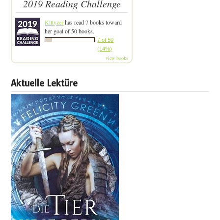
2019 Reading Challenge
Kittyzer
has read 7 books toward
her goal of 50 books.
7 of 50
(14%)
view books
Aktuelle Lektüre