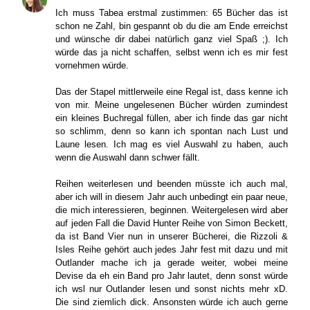
Ich muss Tabea erstmal zustimmen: 65 Bücher das ist
schon ne Zahl, bin gespannt ob du die am Ende erreichst
und wünsche dir dabei natürlich ganz viel Spaß ;). Ich
würde das ja nicht schaffen, selbst wenn ich es mir fest
vornehmen würde.
Das der Stapel mittlerweile eine Regal ist, dass kenne ich
von mir. Meine ungelesenen Bücher würden zumindest
ein kleines Buchregal füllen, aber ich finde das gar nicht
so schlimm, denn so kann ich spontan nach Lust und
Laune lesen. Ich mag es viel Auswahl zu haben, auch
wenn die Auswahl dann schwer fällt.
Reihen weiterlesen und beenden müsste ich auch mal,
aber ich will in diesem Jahr auch unbedingt ein paar neue,
die mich interessieren, beginnen. Weitergelesen wird aber
auf jeden Fall die David Hunter Reihe von Simon Beckett,
da ist Band Vier nun in unserer Bücherei, die Rizzoli &
Isles Reihe gehört auch jedes Jahr fest mit dazu und mit
Outlander mache ich ja gerade weiter, wobei meine
Devise da eh ein Band pro Jahr lautet, denn sonst würde
ich wsl nur Outlander lesen und sonst nichts mehr xD.
Die sind ziemlich dick. Ansonsten würde ich auch gerne