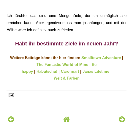
Ich
fü
rchte, das sind eine Menge Ziele, die ich un
möglich alle
erreichen
kann...Aber
irgend
wo muss man ja anfa
ngen, und
mit der
Hälfte wäre ich definitiv auch zuf
rieden.
Habt ihr bestimmte Ziele im neuen Jahr?
Weitere Beiträge könnt ihr hier finden:
Smalltown Adventure
|
The Fantastic World of Mine
|
Be
happy
|
Habutschu!
|
Carolinart
|
Janas Lifetime
|
Welt & Farben