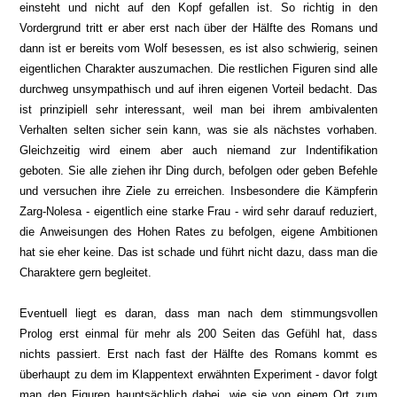
einsteht und nicht auf den Kopf gefallen ist. So richtig in den
Vordergrund tritt er aber erst nach über der Hälfte des Romans und
dann ist er bereits vom Wolf besessen, es ist also schwierig, seinen
eigentlichen Charakter auszumachen. Die restlichen Figuren sind alle
durchweg unsympathisch und auf ihren eigenen Vorteil bedacht. Das
ist prinzipiell sehr interessant, weil man bei ihrem ambivalenten
Verhalten selten sicher sein kann, was sie als nächstes vorhaben.
Gleichzeitig wird einem aber auch niemand zur Indentifikation
geboten. Sie alle ziehen ihr Ding durch, befolgen oder geben Befehle
und versuchen ihre Ziele zu erreichen. Insbesondere die Kämpferin
Zarg-Nolesa - eigentlich eine starke Frau - wird sehr darauf reduziert,
die Anweisungen des Hohen Rates zu befolgen, eigene Ambitionen
hat sie eher keine. Das ist schade und führt nicht dazu, dass man die
Charaktere gern begleitet.
Eventuell liegt es daran, dass man nach dem stimmungsvollen
Prolog erst einmal für mehr als 200 Seiten das Gefühl hat, dass
nichts passiert. Erst nach fast der Hälfte des Romans kommt es
überhaupt zu dem im Klappentext erwähnten Experiment - davor folgt
man den Figuren hauptsächlich dabei, wie sie von einem Ort zum