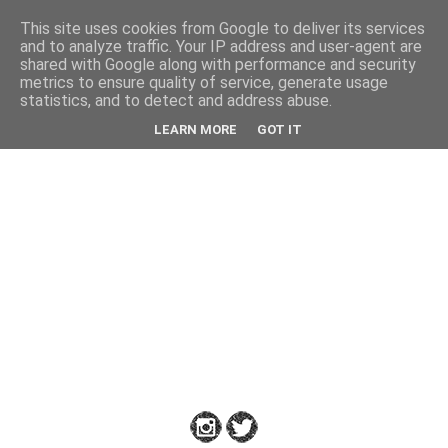
This site uses cookies from Google to deliver its services
Back
and to analyze traffic. Your IP address and user-agent are
shared with Google along with performance and security
metrics to ensure quality of service, generate usage
statistics, and to detect and address abuse.
Down
LEARN MORE
GOT IT
to
Earth