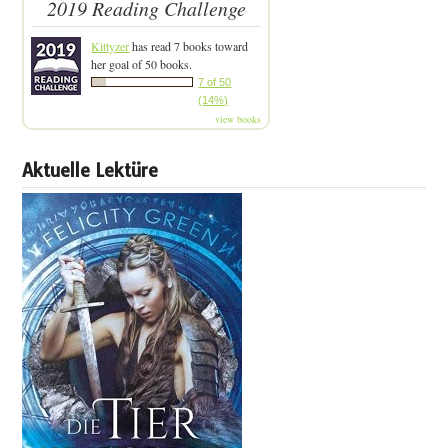
2019 Reading Challenge
Kittyzer
has read 7 books toward
her goal of 50 books.
7 of 50
(14%)
view books
Aktuelle Lektüre