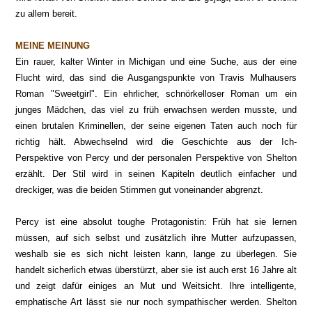
zu allem bereit.
MEINE MEINUNG
Ein rauer, kalter Winter in Michigan und eine Suche, aus der eine
Flucht wird, das sind die Ausgangspunkte von Travis Mulhausers
Roman "Sweetgirl". Ein ehrlicher, schnörkelloser Roman um ein
junges Mädchen, das viel zu früh erwachsen werden musste, und
einen brutalen Kriminellen, der seine eigenen Taten auch noch für
richtig hält. Abwechselnd wird die Geschichte aus der Ich-
Perspektive von Percy und der personalen Perspektive von Shelton
erzählt. Der Stil wird in seinen Kapiteln deutlich einfacher und
dreckiger, was die beiden Stimmen gut voneinander abgrenzt.
Percy ist eine absolut toughe Protagonistin:
Früh hat sie
lernen
m
üssen, auf sich selbst und zusätzlich ihre Mutter aufzupassen,
weshalb sie es sich nicht leisten kann, lange zu überlegen. Sie
handelt sicherlich etwas überstürzt, aber sie ist auch erst 16 Jahre alt
und z
eigt dafür einiges an Mut und
Weitsicht. Ihre intelligente
,
emp
hatische Art l
ässt
sie nur noch sympat
hischer werden. Shelton