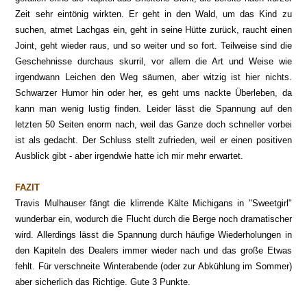
Zeit sehr eintönig wirkten. Er geht in den Wald, um das Kind zu
suchen, atmet Lachgas ein, geht in seine Hütte zurück, raucht einen
Joint, geht wieder raus, und so weiter und so fort. Teilweise sind die
Geschehnisse durchaus skurril, vor allem die Art
und Weise wie
irgendwann Leichen den Weg säumen, aber witzig ist hier nichts.
Sc
hwarzer Humor hin oder
her, es geht um
s nackte Überleben, da
kann man wenig lustig finden. Leider lässt die Spannung auf den
letzten 50
Seiten enorm nach, weil das Ganze doch schneller vorbei
ist als gedacht
. Der Schluss
stellt zufrieden, weil er einen positiven
Ausblick gibt - aber ir
gendwie hatte ich mir mehr erwartet.
FAZIT
Travis Mulhauser fängt die
klirrende Kälte Michigans in "Sweetgirl"
wunderbar ein
, wodurch die Flucht durch die Berge noch d
ramatischer
wird. Allerdings lässt die Spannung durch häufi
ge Wiederholungen in
den Kapiteln des Dealers immer wieder na
ch und das große Etwas
fehlt. Für
verschneite Winterabende (oder zur Abkühlung im Sommer)
aber sicherlich das Richtige. Gute 3 Punkte.