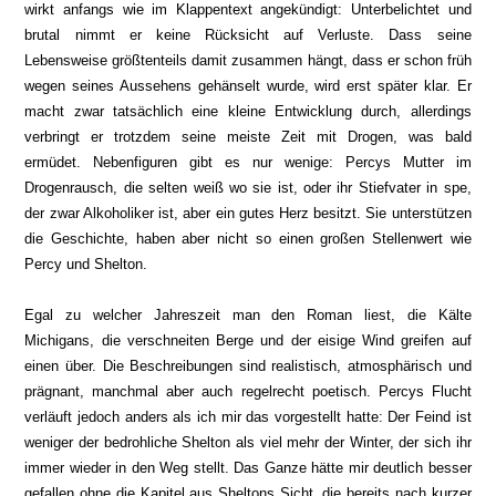
wirkt anfangs wie i
m Klappentext angekündigt: Unterbelichtet und
brutal nimmt er keine Rücksicht auf
Verluste. Dass seine
Lebensweise größtenteils damit zusammen hängt, dass er schon früh
wegen seines Aussehens gehä
nselt wurde, wird erst später klar
. Er
macht zwar tatsächlich eine klein
e Entwicklung durch, allerdings
verbringt er trotzdem se
ine mei
ste Zeit mit Drogen, was bald
ermüdet. Nebenfiguren gibt es nur wenige: Percys Mutter im
Drogenrausch,
die selten weiß wo sie ist
, oder ihr Stiefva
ter in spe,
der zwar
Alkoholiker ist, aber ein gutes Herz besitzt. Sie unterstützen
die Geschichte, haben aber nicht so einen
gr
oßen Stellenwert wie
Percy und Shelton.
Egal zu welcher Jahreszeit man den Roman liest,
die Kälte
Michigans, die verschneiten Berge und der eisige Wind greifen auf
einen über. Die
Beschreibungen sind realistisch,
atmosphärisch und
prägnant, manchmal aber auch regelrecht poetisch. Percys Flucht
verläuft jedoch anders als ich mir das vorgestellt hatte: Der Feind ist
weniger der bedrohliche Shelton als viel mehr der Winter, der sich ihr
immer wieder in den Weg stellt. Das Ganze hätte mir deutlich besser
gefallen ohne die Kapitel
aus Sheltons Sicht, die bereits nach kurzer