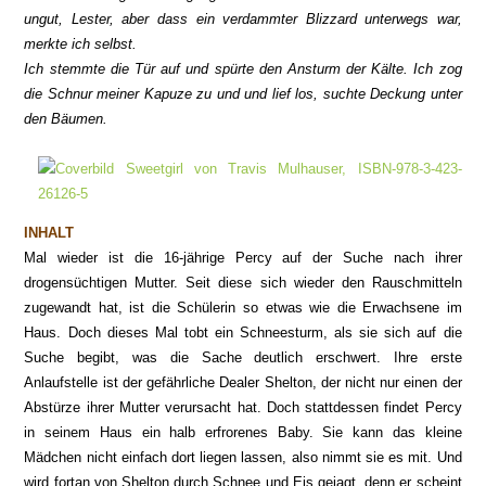
ungut,
Lester, aber dass ein verdam
mter Blizzard unterwegs war,
mer
kte ich selbst.
Ich stemmte die Tür auf
und spürte den A
nsturm der Kälte. Ich zog
die Schnur meiner Kapuze zu und und lief los, suchte Deckung unter
den Bäumen
.
INHALT
Mal wieder ist die 16-jährige Percy auf der Suche nach ihrer
drogensüchtigen Mutter. Seit diese sich wieder den Rauschmitteln
zugewandt hat, ist die Schülerin so etwas wie die Erwachsene im
Haus. Doch dieses Mal tobt ein Schneesturm, als sie sich auf die
Suche begibt, was die Sache deutlich erschwert. Ihre erste
Anlaufstelle ist der gefährliche Dealer Shelton, der nicht nur einen der
Abstürze ihrer Mutter verursacht hat. Doch stattdessen findet Percy
in seinem Haus ein halb erfrorenes Baby. Sie kann das kleine
Mädchen nicht einfach dort liegen lassen, also nimmt sie es mit. Und
wird fortan von Shelton durch Schnee und Eis gejagt, denn er
scheint