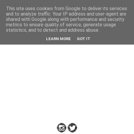
This site uses cookies from Google to deliver its services
Back
and to analyze traffic. Your IP address and user-agent are
shared with Google along with performance and security
metrics to ensure quality of service, generate usage
statistics, and to detect and address abuse.
Down
LEARN MORE
GOT IT
to
Earth