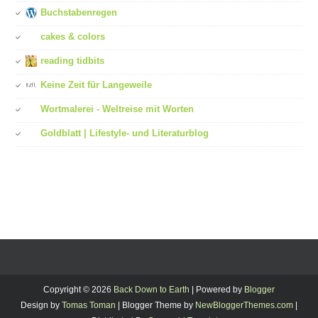
Buchstabenregen
cakes & colors
reading tidbits
Keine Zeit für Langeweile
Wortmalerei - Weltreise mit Worten
Goldblatt | Lifestyle- und Literaturblog
Copyright ©
2026
Back Down to Earth
| Powered by
Blogger
Design by
Tomas Toman
| Blogger Theme by
NewBloggerThemes.com
|