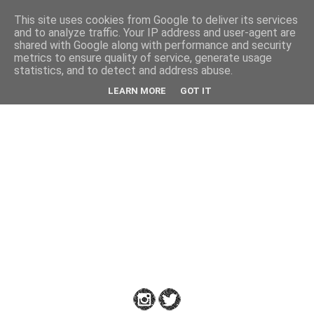
This site uses cookies from Google to deliver its services
Back
and to analyze traffic. Your IP address and user-agent are
shared with Google along with performance and security
metrics to ensure quality of service, generate usage
statistics, and to detect and address abuse.
Down
LEARN MORE
GOT IT
to
Earth