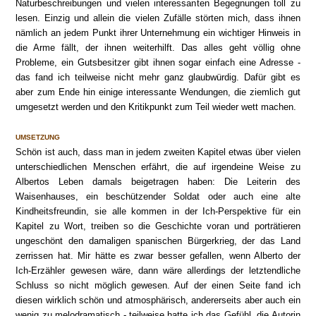
Naturbeschreibungen und vielen interessanten Begegnungen toll zu
lesen. Einzig und allein die vielen Zufälle störten mich, dass ihnen
nämlich an jedem Punkt ihrer Unternehmung ein wichtiger Hinweis in
die Arme fällt, der ihnen weiterhilft. Das alles geht völlig ohne
Probleme, ein Gutsbesitzer gibt ihnen sogar einfach eine Adresse -
das fand ich teilweise nicht mehr ganz glaubwürdig. Dafür gibt es
aber zum Ende hin einige interessante Wendungen, die ziemlich gut
umgesetzt werden und den Kritikpunkt zum Teil wieder wett machen.
UMSETZUNG
Schön ist auch, dass man in jedem zweiten Kapitel etwas über vielen
unterschiedlichen Menschen erfährt, die auf irgendeine Weise zu
Albertos Leben damals beigetragen haben: Die Leiterin des
Waisenhauses, ein beschützender Soldat oder auch eine alte
Kindheitsfreundin, sie alle kommen in der Ich-Perspektive für ein
Kapitel zu Wort, treiben so die Geschichte voran und porträtieren
ungeschönt den damaligen spanischen Bürgerkrieg, der das Land
zerrissen hat. Mir hätte es zwar besser gefallen, wenn Alberto der
Ich-Erzähler gewesen wäre, dann wäre allerdings der letztendliche
Schluss so nicht möglich gewesen. Auf der einen Seite fand ich
diesen wirklich schön und atmosphärisch, andererseits aber auch ein
wenig zu melodramatisch - teilweise hatte ich das Gefühl, die Autorin