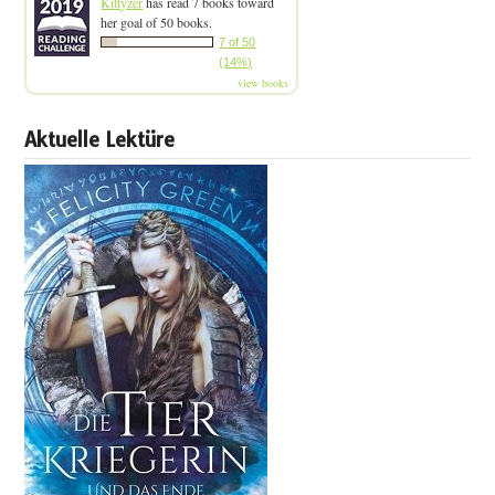
Kittyzer
has read 7 books toward
her goal of 50 books.
7 of 50
(14%)
view books
Aktuelle Lektüre