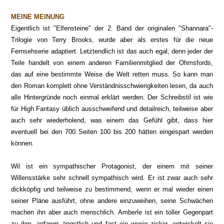
MEINE MEINUNG
Eigentlich ist "Elfensteine" der 2. Band der originalen "Shannara"-
Trilogie von Terry Brooks, wurde aber als erstes für die neue
Fernsehserie adaptiert. Letztendlich ist das auch egal, denn jeder der
Teile handelt von einem anderen Familienmitglied der Ohmsfords,
das auf eine bestimmte Weise die Welt retten muss. So kann man
den Roman komplett ohne Verständnisschwierigkeiten lesen, da auch
alle Hintergründe noch einmal erklärt werden. Der Schreibstil ist wie
für High Fantasy üblich ausschweifend und detailreich, teilweise aber
auch sehr wiederholend, was einem das Gefühl gibt, dass hier
eventuell bei den 700 Seiten 100 bis 200 hätten eingespart werden
können.
Wil ist ein sympathischer Protagonist, der einem mit seiner
Willensstärke sehr schnell sympathisch wird. Er ist zwar auch sehr
dickköpfig und teilweise zu bestimmend, wenn er mal wieder einen
seiner Pläne ausführt, ohne andere einzuweihen, seine Schwächen
machen ihn aber auch menschlich. Amberle ist ein toller Gegenpart
zu ihm, anfangs ängstlich und fast ein wenig zickig, entwickelt sie