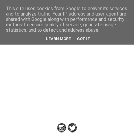
This site uses cookies from Google to deliver its services
Back
and to analyze traffic. Your IP address and user-agent are
shared with Google along with performance and security
metrics to ensure quality of service, generate usage
statistics, and to detect and address abuse.
Down
LEARN MORE
GOT IT
to
Earth