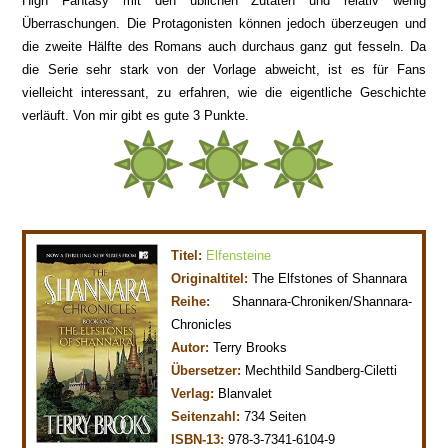
High Fantasy mit den üblichen Zutaten und relativ wenig
Überraschungen. Die Protagonisten können jedoch überzeugen und
die zweite Hälfte des Romans auch durchaus ganz gut fesseln. Da
die Serie sehr stark von der Vorlage abweicht, ist es für Fans
vielleicht interessant, zu erfahren, wie die eigentliche Geschichte
verläuft. Von mir gibt es gute 3 Punkte.
Titel:
Elfensteine
Originaltitel:
The Elfstones of Shannara
Reihe:
Shannara-Chroniken/Shan
nara-
Chronicles
Autor:
Terry Brooks
Übersetzer:
Mechthild Sandberg-Ciletti
Verlag:
Blanvalet
Seitenzahl:
734 Seiten
ISBN-13:
978-3-7341-6104-9