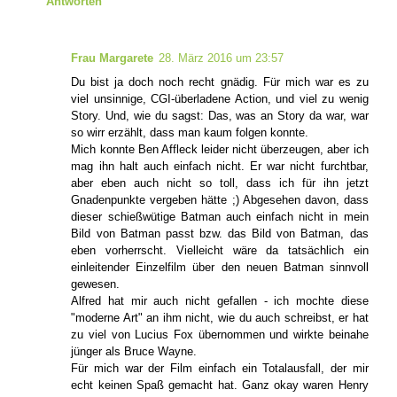
Antworten
Frau Margarete
28. März 2016 um 23:57
Du bist ja doch noch recht gnädig. Für mich war es zu
viel unsinnige, CGI-überladene Action, und viel zu wenig
Story. Und, wie du sagst: Das, was an Story da war, war
so wirr erzählt, dass man kaum folgen konnte.
Mich konnte Ben Affleck leider nicht überzeugen, aber ich
mag ihn halt auch einfach nicht. Er war nicht furchtbar,
aber eben auch nicht so toll, dass ich für ihn jetzt
Gnadenpunkte vergeben hätte ;) Abgesehen davon, dass
dieser schießwütige Batman auch einfach nicht in mein
Bild von Batman passt bzw. das Bild von Batman, das
eben vorherrscht. Vielleicht wäre da tatsächlich ein
einleitender Einzelfilm über den neuen Batman sinnvoll
gewesen.
Alfred hat mir auch nicht gefallen - ich mochte diese
"moderne Art" an ihm nicht, wie du auch schreibst, er hat
zu viel von Lucius Fox übernommen und wirkte beinahe
jünger als Bruce Wayne.
Für mich war der Film einfach ein Totalausfall, der mir
echt keinen Spaß gemacht hat. Ganz okay waren Henry