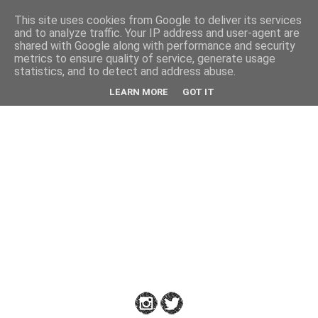
This site uses cookies from Google to deliver its services
Back
and to analyze traffic. Your IP address and user-agent are
shared with Google along with performance and security
metrics to ensure quality of service, generate usage
statistics, and to detect and address abuse.
Down
LEARN MORE
GOT IT
to
Earth