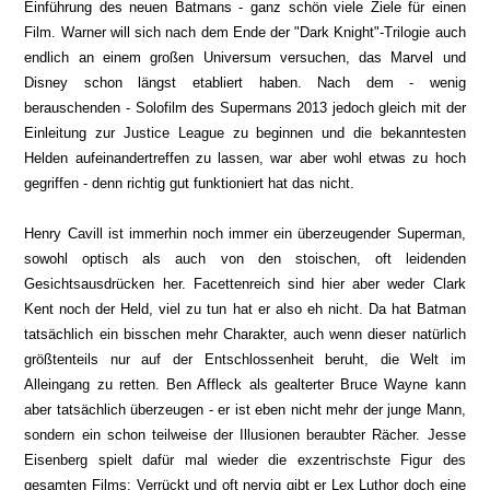
Einführung des neuen Batmans - ganz schön viele Ziele für einen
Film.
Warner will sich nach dem Ende der "Dark Knight"-Trilogie auch
endlich an einem großen Universum versuchen, das Marvel und
Disney schon längst etabliert haben. Nach dem - wenig
berauschenden - Solofilm des Supermans 2013 jedoch gleich mit der
Einleitung zur Justice League zu beginnen und die bekanntesten
Helden aufeinandertreffen zu lassen, war aber wohl etwas zu hoch
gegriffen - denn richtig gut funktioniert hat das nicht.
Henry Cavill ist immerhin noch immer ein überzeugender Superman,
sowohl optisch als auch von den stoischen, oft leidenden
Gesichtsausdrücken her. Facettenreich sind hier aber weder Clark
Kent noch der Held, viel zu tun hat er also eh nicht. Da hat Batman
tatsächlich ein bisschen mehr Charakter, auch wenn dieser natürlich
größtenteils nur auf der Entschlossenheit beruht, die Welt im
Alleingang zu retten. Ben Affleck als gealterter Bruce Wayne kann
aber tatsächlich überzeugen - er ist eben nicht mehr der junge Mann,
sondern ein schon teilweise der Illusionen beraubter Rächer. Jesse
Eisenberg spielt dafür mal wieder die exzentrischste Figur des
gesamten Films: Verrückt und oft nervig gibt er Lex Luthor doch eine