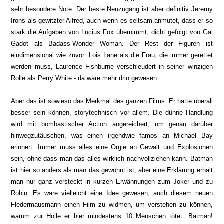
sehr besondere Note. Der beste Neuzugang ist aber definitiv Jeremy
Irons als gewitzter Alfred, auch wenn es seltsam anmutet, dass er so
stark die Aufgaben von Lucius Fox übernimmt; dicht gefolgt von Gal
Gadot als Badass-Wonder Woman. Der Rest der Figuren ist
eindimensional wie zuvor: Lois Lane als die Frau, die immer gerettet
werden muss, Laurence Fishburne verschleudert in seiner winzigen
Rolle als Perry White - da wäre mehr drin gewesen.
Aber das ist sowieso das Merkmal des ganzen Films: Er hätte überall
besser sein können, storytechnisch vor allem. Die dünne Handlung
wird mit bombastischer Action angereichert, um genau darüber
hinwegzutäuschen, was einen irgendwie famos an Michael Bay
erinnert. Immer muss alles eine Orgie an Gewalt und Explosionen
sein, ohne dass man das alles wirklich nachvollziehen kann. Batman
ist hier so anders als man das gewohnt ist, aber eine Erklärung erhält
man nur ganz versteckt in kurzen Erwähnungen zum Joker und zu
Robin. Es wäre vielleicht eine Idee gewesen, auch diesem neuen
Fledermausmann einen Film zu widmen, um verstehen zu können,
warum zur Hölle er hier mindestens 10 Menschen tötet. Batman!