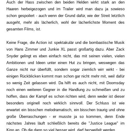
Auch der Hass zwischen den beiden Helden wirkt stark an den
Haaren herbeigezogen und im Trailer wird man dazu ja sowieso
schon gespoilert - auch wenn der Grund dafür, wie der Streit letztlich
ausgeht, mehr als lächerlich, wohl der lächerlichste Moment des
gesamten Films, ist.
Keine Frage, die Action ist spektakulär und die bombastische Musik
von Hans Zimmer und Junkie XL passt großartig dazu. Aber Zack
Snyder gelingt es eben einfach nicht, das mit seinen vielen, vielen
Ambitionen und Ideen unter einen Hut zu bringen, weswegen das
Ganze nicht nur überfüllt, sondern sogar ziemlich wirr wirkt - bei
einigen Rückblicken kommt man schon gar nicht mehr mit, weil dafür
so wenig Zeit gelassen wird. Da hilft es auch nicht, mit Doomsday
noch einen weiteren Gegner in die Handlung zu schmeißen und zu
hoffen, dass der Kampf es schon richten wird, denn weder ist dieser
besonders originell noch wirklich sinnvoll. Der Schluss ist wie
erwartet ein bisschen melodramatisch, ein bisschen traurig und ohne
große Überraschungen - er musste ja so kommen, denn Ende
nächstes Jahres läuft schließlich bereits die "Justice League" im
Kino an. Ob die dann so viel besser wird, darf bezweifelt werden.