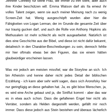
Jennifer Connelly für seine Frau, die immer zu ihm steht, aber auch
ihre Kinder beschützen will. Emma Watson darf als Ila erneut ihr
volles Talent zeigen, wenn sie auch meiner Meinung nach zu wenig
Screen-Zeit hat. Wenig ausgeschöpft wurden aber hier die
Fähigkeiten von Logan Lerman, der im Grunde die gesamte Zeit über
nur traurig gucken darf, und auch die Rolle von Anthony Hopkins als
Methusalem ist mehr schlecht als recht ausgearbeitet. Natürlich ist
dies eine Geschichte aus der Bibel, und diese ist nicht dafür bekannt,
detailreich in den Charakter-Beschreibungen zu sein, dennoch fehlte
mir hier oftmals etwas bei den Figuren, das sie einem hätten
glaubwürdiger erscheinen lassen.
Was mir jedoch am meisten missfiel, war die Storyline an sich. Ich
bin Atheistin und kenne daher nicht jedes Detail der biblischen
Erzählung - ich kann aber sehr wohl sagen, dass sich Aronofsky hier
nur geringfügig an diese gehalten hat. Ja, es gibt böse Menschen, ja,
es wird eine Arche gebaut und ja, die Sintflut kommt - aber das war
es in etwa auch schon. Dass die gefallenen Engel hier nicht als
Verräter, sondern als Helden dargestellt werden, gefä
llt mir noch
immer. Dass diese jedoch aus Stein bestehen und überaus lächerlich