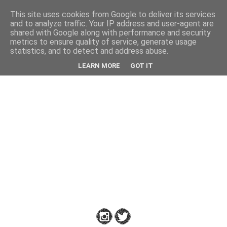
This site uses cookies from Google to deliver its services
Back
and to analyze traffic. Your IP address and user-agent are
shared with Google along with performance and security
metrics to ensure quality of service, generate usage
statistics, and to detect and address abuse.
Down
LEARN MORE
GOT IT
to
Earth