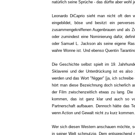
natürlich seine Sprüche - das dürfte aber wohl j
Leonardo DiCaprio sieht man nicht oft den wi
eingebildet, böse und besitzt ein pervers
zusammengekniffenen Augenbrauen und als Zu
oder zumindest eine Nominierung dafür, defin
oder Samuel L. Jackson als seine eigene Ras
wahre Wonne ist. Und ebenso Quentin Tarantino 
Die Geschichte selbst spielt im 19. Jahrhund
Sklaverei und der Unterdrückung ist es also 
werden und das Wort "Nigger" [ja, ich schreibe 
hört man diese Bezeichnung doch sicherlich an d
der Film zwischenzeitlich etwas zu lang. Die
kommen, das ist ganz klar und auch so vo
Partnerschaft aufbauen. Dennoch hätte das
wenn Action und Gewalt nicht zu kurz kommen.
Wer sich diesen Western anschauen möchte, soll
in seiner Welt schmutzig. Dem entsprechend ro