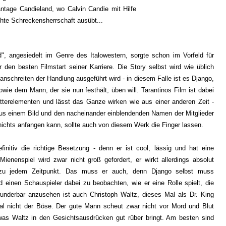
antage Candieland, wo Calvin Candie mit Hilfe
chte Schreckensherrschaft ausübt...
d", angesiedelt im Genre des Italowestern, sorgte schon im Vorfeld für
r den besten Filmstart seiner Karriere. Die Story selbst wird wie üblich
schreiten der Handlung ausgeführt wird - in diesem Falle ist es Django,
owie dem Mann, der sie nun festhält, üben will. Tarantinos Film ist dabei
tterelementen und lässt das Ganze wirken wie aus einer anderen Zeit -
aus einem Bild und den nacheinander einblendenden Namen der Mitglieder
nichts anfangen kann, sollte auch von diesem Werk die Finger lassen.
initiv die richtige Besetzung - denn er ist cool, lässig und hat eine
ienenspiel wird zwar nicht groß gefordert, er wirkt allerdings absolut
e zu jedem Zeitpunkt. Das muss er auch, denn Django selbst muss
d einen Schauspieler dabei zu beobachten, wie er eine Rolle spielt, die
underbar anzusehen ist auch Christoph Waltz, dieses Mal als Dr. King
l nicht der Böse. Der gute Mann scheut zwar nicht vor Mord und Blut
was Waltz in den Gesichtsausdrücken gut rüber bringt. Am besten sind