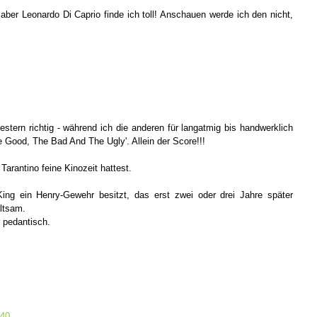
 aber Leonardo Di Caprio finde ich toll! Anschauen werde ich den nicht,
stern richtig - während ich die anderen für langatmig bis handwerklich
he Good, The Bad And The Ugly'. Allein der Score!!!
Tarantino feine Kinozeit hattest.
 King ein Henry-Gewehr besitzt, das erst zwei oder drei Jahre später
altsam.
hr pedantisch.
:40