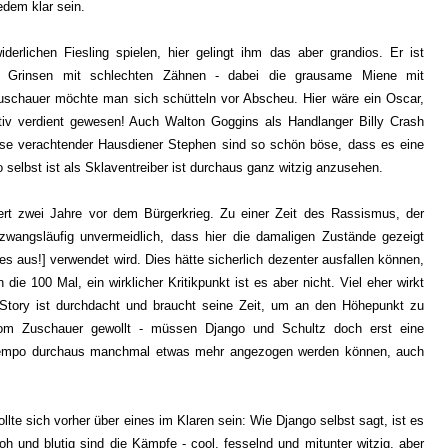
edem klar sein.
derlichen Fiesling spielen, hier gelingt ihm das aber grandios. Er ist
es Grinsen mit schlechten Zähnen - dabei die grausame Miene mit
schauer möchte man sich schütteln vor Abscheu. Hier wäre ein Oscar,
itiv verdient gewesen! Auch Walton Goggins als Handlanger Billy Crash
se verachtender Hausdiener Stephen sind so schön böse, dass es eine
selbst ist als Sklaventreiber ist durchaus ganz witzig anzusehen.
ert zwei Jahre vor dem Bürgerkrieg. Zu einer Zeit des Rassismus, der
zwangsläufig unvermeidlich, dass hier die damaligen Zustände gezeigt
es aus!] verwendet wird. Dies hätte sicherlich dezenter ausfallen können,
ie 100 Mal, ein wirklicher Kritikpunkt ist es aber nicht. Viel eher wirkt
 Story ist durchdacht und braucht seine Zeit, um an den Höhepunkt zu
m Zuschauer gewollt - müssen Django und Schultz doch erst eine
 Tempo durchaus manchmal etwas mehr angezogen werden können, auch
te sich vorher über eines im Klaren sein: Wie Django selbst sagt, ist es
h und blutig sind die Kämpfe - cool, fesselnd und mitunter witzig, aber