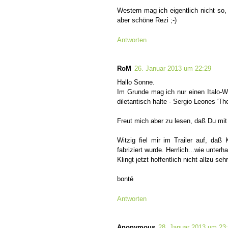
Western mag ich eigentlich nicht so,
aber schöne Rezi ;-)
Antworten
RoM
26. Januar 2013 um 22:29
Hallo Sonne.
Im Grunde mag ich nur einen Italo-We
diletantisch halte - Sergio Leones 'T
Freut mich aber zu lesen, daß Du mit 
Witzig fiel mir im Trailer auf, daß
fabriziert wurde. Herrlich...wie unterh
Klingt jetzt hoffentlich nicht allzu se
bonté
Antworten
Anonymous
28. Januar 2013 um 23