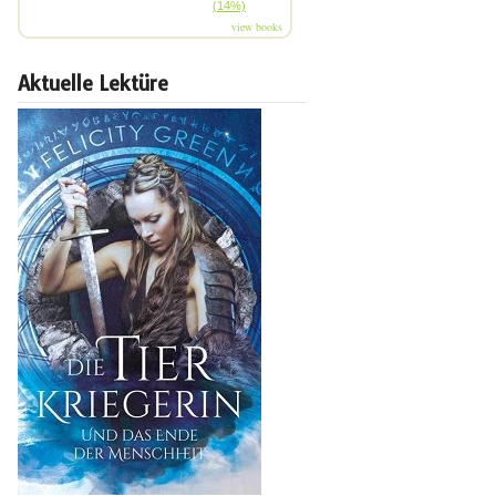
(14%)
view books
Aktuelle Lektüre