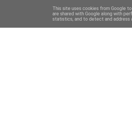
This site uses cookies from Google to 
are shared with Google along with per
statistics, and to detect and address 
Back 