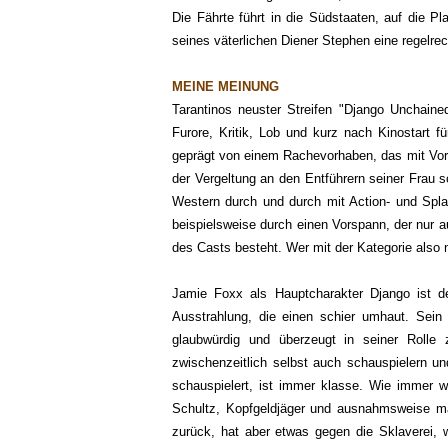
Die Fährte führt in die Südstaaten, auf die Pl
seines väterlichen Diener Stephen eine regelre
MEINE MEINUNG
Tarantinos neuster Streifen "Django Unchaine
Furore, Kritik, Lob und kurz nach Kinostart fü
geprägt von einem Rachevorhaben, das mit Voran
der Vergeltung an den Entführern seiner Frau s
Western durch und durch mit Action- und Spla
beispielsweise durch einen Vorspann, der nur 
des Casts besteht. Wer mit der Kategorie also 
Jamie Foxx als Hauptcharakter Django ist def
Ausstrahlung, die einen schier umhaut. Sein M
glaubwürdig und überzeugt in seiner Roll
zwischenzeitlich selbst auch schauspielern un
schauspielert, ist immer klasse. Wie immer w
Schultz, Kopfgeldjäger und ausnahmsweise ma
zurück, hat aber etwas gegen die Sklaverei, 