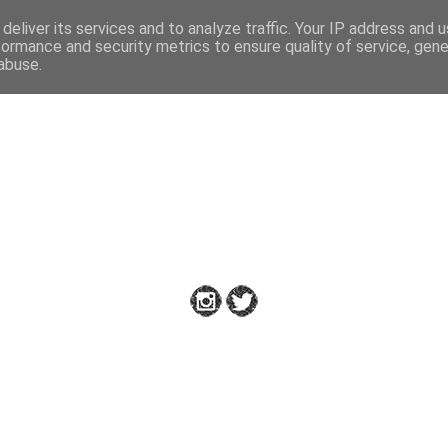
deliver its services and to analyze traffic. Your IP address and 
formance and security metrics to ensure quality of service, gen
abuse.
Down to