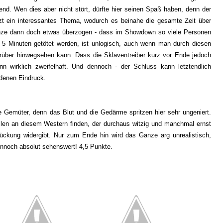
nd. Wen dies aber nicht stört, dürfte hier seinen Spaß haben, denn der
tzt ein interessantes Thema, wodurch es beinahe die gesamte Zeit über
anze dann doch etwas überzogen - dass im Showdown so viele Personen
al 5 Minuten getötet werden, ist unlogisch, auch wenn man durch diesen
rüber hinwegsehen kann. Dass die Sklaventreiber kurz vor Ende jedoch
ann wirklich zweifelhaft. Und dennoch - der Schluss kann letztendlich
edenen Eindruck.
rte Gemüter, denn das Blut und die Gedärme spritzen hier sehr ungeniert.
allen an diesem Western finden, der durchaus witzig und manchmal ernst
ckung widergibt. Nur zum Ende hin wird das Ganze arg unrealistisch,
ennoch absolut sehenswert! 4,5 Punkte.