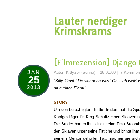
Lauter nerdiger
Krimskrams
[Filmrezension] Django
JAN
Autor:
Kittyzer (Sonne)
|
18:01:00
|
7 Kommen
25
"Billy Crash! Da war doch was! Oh - ich weiß w
2013
an meinen Eiern!"
STORY
Um den berüchtigten Brittle-Brüdern auf die Spu
Kopfgeldjäger Dr. King Schultz einen Sklaven
Die Brüder hatten ihm einst seine Frau Broomh
den Sklaven unter seine Fittiche und bringt 
seinem Mentor geholfen hat, machen sie sic