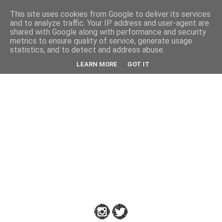
This site uses cookies from Google to deliver its services
Back
and to analyze traffic. Your IP address and user-agent are
shared with Google along with performance and security
metrics to ensure quality of service, generate usage
statistics, and to detect and address abuse.
Down
LEARN MORE
GOT IT
to
Earth