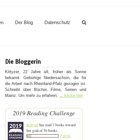
en
Der Blog
Datenschutz
Die Bloggerin
Kittyzer, 22 Jahre alt, früher als Sonne
bekannt. Gebürtige Niedersachsin, die für
die Arbeit nach Rheinland-Pfalz gezogen ist.
Schreibt über Bücher, Filme, Serien und
Mainz. Um mehr zu erfahren,
→ klicke hier
2019 Reading Challenge
Kittyzer
has read 7 books toward
her goal of 50 books.
7 of 50