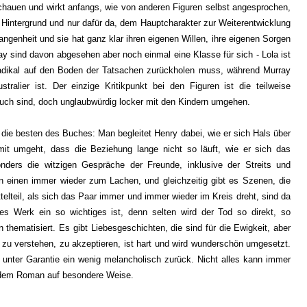
chauen und wirkt anfangs, wie von anderen Figuren selbst angesprochen,
Hintergrund und nur dafür da, dem Hauptcharakter zur Weiterentwicklung
gangenheit und sie hat ganz klar ihren eigenen Willen, ihre eigenen Sorgen
y sind davon abgesehen aber noch einmal eine Klasse für sich - Lola ist
 radikal auf den Boden der Tatsachen zurückholen muss, während Murray
tralier ist. Der einzige Kritikpunkt bei den Figuren ist die teilweise
 auch sind, doch unglaubwürdig locker mit den Kindern umgehen.
d die besten des Buches: Man begleitet Henry dabei, wie er sich Hals über
mit umgeht, dass die Beziehung lange nicht so läuft, wie er sich das
nders die witzigen Gespräche der Freunde, inklusive der Streits und
 einen immer wieder zum Lachen, und gleichzeitig gibt es Szenen, die
ttelteil, als sich das Paar immer und immer wieder im Kreis dreht, sind da
es Werk ein so wichtiges ist, denn selten wird der Tod so direkt, so
hematisiert. Es gibt Liebesgeschichten, die sind für die Ewigkeit, aber
zu verstehen, zu akzeptieren, ist hart und wird wunderschön umgesetzt.
 unter Garantie ein wenig melancholisch zurück. Nicht alles kann immer
gt dem Roman auf besondere Weise.