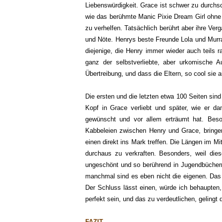
Liebenswürdigkeit. Grace ist schwer zu durchs
wie das berühmte Manic Pixie Dream Girl ohne 
zu verhelfen. Tatsächlich berührt aber ihre Ver
und Nöte. Henrys beste Freunde Lola und Murra
diejenige, die Henry immer wieder auch teils
ganz der selbstverliebte, aber urkomische Aus
Übertreibung, und dass die Eltern, so cool sie
Die ersten und die letzten etwa 100 Seiten sin
Kopf in Grace verliebt und später, wie er da
gewünscht und vor allem erträumt hat. Beso
Kabbeleien zwischen Henry und Grace, bringen
einen direkt ins Mark treffen. Die Längen im Mi
durchaus zu verkraften. Besonders, weil dies
ungeschönt und so berührend in Jugendbüchern t
manchmal sind es eben nicht die eigenen. Das 
Der Schluss lässt einen, würde ich behaupten,
perfekt sein, und das zu verdeutlichen, gelin
FAZIT