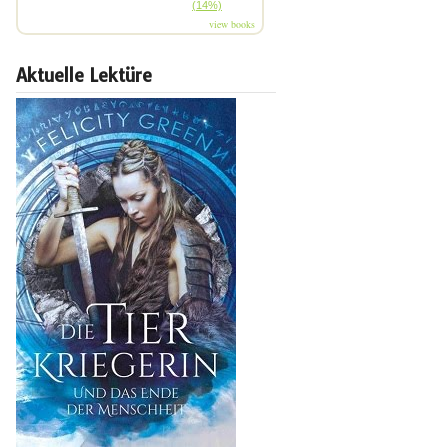
(14%)
view books
Aktuelle Lektüre