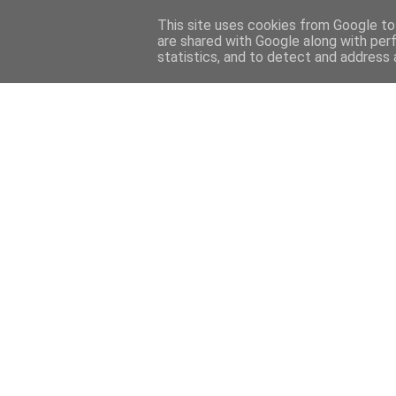
This site uses cookies from Google to 
are shared with Google along with per
statistics, and to detect and address 
Back 