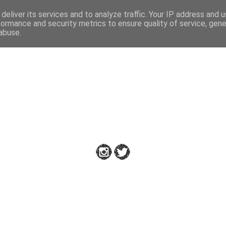
deliver its services and to analyze traffic. Your IP address and 
formance and security metrics to ensure quality of service, gen
abuse.
Down to