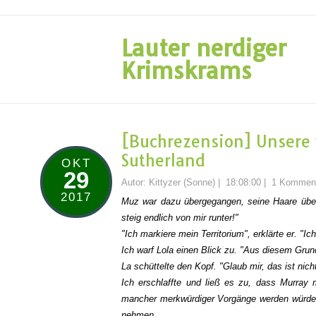
Lauter nerdiger
Krimskrams
[Buchrezension] Unsere 
Sutherland
OKT
29
Autor:
Kittyzer (Sonne)
|
18:08:00
|
1 Kommen
2017
Muz war dazu übergegangen, seine Haare über 
steig endlich von mir runter!"
"Ich markiere mein Territorium", erklärte er. "Ich 
Ich warf Lola einen Blick zu. "Aus diesem Grund
La schüttelte den Kopf. "Glaub mir, das ist nich
Ich erschlaffte und ließ es zu, dass Murray
mancher merkwürdiger Vorgänge werden würde, 
nehmen.