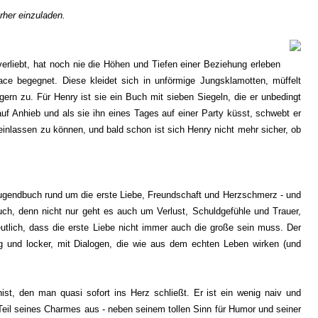
erher einzuladen.
erliebt, hat noch nie die Höhen und Tiefen einer Beziehung erleben
ace begegnet. Diese kleidet sich in unförmige Jungsklamotten, müffelt
rn zu. Für Henry ist sie ein Buch mit sieben Siegeln, die er unbedingt
uf Anhieb und als sie ihn eines Tages auf einer Party küsst, schwebt er
 einlassen zu können, und bald schon ist sich Henry nicht mehr sicher, ob
Jugendbuch rund um die erste Liebe, Freundschaft und Herzschmerz - und
uch, denn nicht nur geht es auch um Verlust, Schuldgefühle und Trauer,
utlich, dass die erste Liebe nicht immer auch die große sein muss. Der
ig und locker, mit Dialogen, die wie aus dem echten Leben wirken (und
ist, den man quasi sofort ins Herz schließt. Er ist ein wenig naiv und
Teil seines Charmes aus - neben seinem tollen Sinn für Humor und seiner