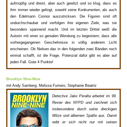
aufmüpfig und dreist, aber auch gewitzt und so klug, dass es
ihm immer wieder gelingt, sowohl seine Konkurrenten, als auch
den Edelmann Connor auszutrick
sen. Die Figuren sind oft
undurchschaubar und verfolgen ihre eigenen Ziele, was s
ie
bes
onders spannend macht.
Un
d im let
zten Drittel weiß die
Autorin mit eine
r
so genialen Wendung zu begeistern, dass alle
vorherge
gangenen Geschehnisse in völlig
a
nderem Licht
erscheinen.
Ob Nielsen das in den folgenden zwei Bänden noch
ein
mal schafft,
ist die Frage, P
otenzial dafür gibt es aber auf
jeden Fall. Gute 4 Pun
kte!
Brooklyn Nine-Nine
mit
Andy Samberg, Melissa Fumero, Stephanie Beatriz
Detective Jake Peralta arbeitet im 99.
Revier des NYPD und
zeichnet sich
insbesondere durch seine dreckigen
Witze und albernen Späße aus. Damit
reibt er sich nicht nur mit seinen