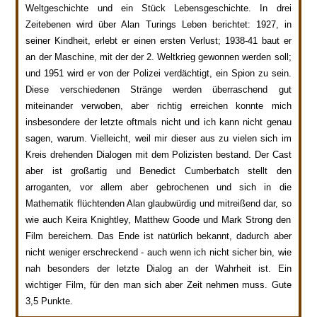
Weltg
eschichte und ein Stück Lebensgeschichte. In drei
Zeitebenen wird über Alan Turings Leben berichtet: 1
927
, in
seiner Kindheit, erlebt er einen erste
n Verlust; 1938-41 baut er
an der Maschine, mit der der 2. Weltkrieg gewonnen werden soll;
und 1951 wird er von der Polizei verdächtigt, ein Spion zu sein.
Diese verschiedenen Stränge werden überraschend gut
miteinander verwoben, aber richtig erreichen konnte mich
insbesondere der letzte oftmals nicht und ich kann nicht genau
sagen, warum.
Vielleicht, weil mir dieser aus zu viele
n sich im
Kreis drehenden Dialogen
mit dem Polizisten bestand. Der Cast
aber ist großartig und Benedict Cumberbatch stellt den
arroganten, vor allem aber gebrochenen und sich in
die
Mathematik flüchtenden Alan glaubwürdig und mitreißend dar, so
wie auch Keira Knightley, Matthew Goode und Mark Strong den
Film bereichern. Das Ende ist natürlich bekannt, dadurch aber
nicht weniger erschreckend - auch wenn ich nicht sicher bin, wie
nah besonders der let
zte Dialog an der Wahrheit ist. Ein
wichtiger Film, fü
r den man sich aber Zeit nehmen muss. Gute
3,5 Punkte.