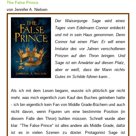
The False Prince
von Jennifer A. Nielsen
Der Waisenjunge Sa
ge wird eines
Tages vom
Edelmann Connor entdeckt
und mit in sein Haus genommen. Denn
Connor hat einen Plan: Er will einen
Imitator des vo
r Jahren verschollenen
Prinzen auf den Thron bringen. Und
Sage ist ein Anwärter auf diesen Platz,
aber er weiß, dass der
Mann ni
chts
Gutes im Schilde führen kann...
Als ich mit dem Lesen begann, wusste ich plö
tzlich gar nicht
mehr, was mich eigentl
ich zum Kauf des Buches getrieben hatte
- ich bin
eigentlich kein Fan von
Middle Grade-B
üchern und auch
nicht davon, wenn Figuren um eine bestimmte Position (in
diesem Falle den Thron) buh
len müssen. Schnell wurde aber
klar
: "The False Prince" ist alles andere als Middle Grade
, dafür
ist es
in vielen Szenen zu düster.
Protagonist Sage ist