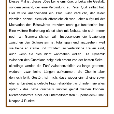
Dieses Mal ist dieses Böse keine ominöse, unbekannte Gestalt,
sondern jemand, der eine Verbindung zu Peter Quill selbst ha
t.
Hier wurde anscheinend ei
n Plot Twist versucht, der leider
ziemlich schnell ziemlich offensichtlich war - aber aufgrund der
Motivation des B
ösewichts trotzdem recht gut funktioniert hat.
E
ine weitere Bedrohung nähert sich mit Nebula, die sich immer
noch an Gamora rächen will. Insbesondere die Beziehung
zwischen den Schwestern ist total spannend anzusehen, weil
sie beide so starke und trotzdem so verletzliche Frauen sind,
auch wenn sie dies nicht wahrhaben wollen. Die Dynamik
zwischen den Guardians
zeigt sich erneut von der b
esten Seite -
allerdings werden die
Fünf zwischenzeitlich zu
lange getre
nnt,
wodurch zwar kei
ne Längen aufkommen, die Chemie aber
dennoch
fehlt.
Gestört hat mich, dass wieder einmal
eine zuvor
eher
ambivalent
angelegte Figur rehabili
tiert wird, indem
sie alles
opfert - das hätte durchaus subtiler gelöst werden kö
nnen.
Nichtsdestotrotz einer der unterhaltsamsten Superhelden-Filme.
Knappe 4 Punkte.