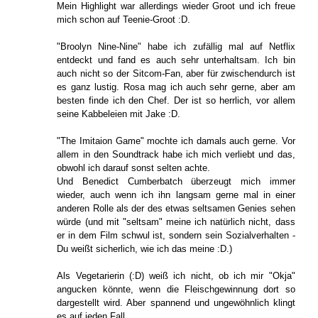
Mein Highlight war allerdings wieder Groot und ich freue
mich schon auf Teenie-Groot :D.
"Broolyn Nine-Nine" habe ich zufällig mal auf Netflix
entdeckt und fand es auch sehr unterhaltsam. Ich bin
auch nicht so der Sitcom-Fan, aber für zwischendurch ist
es ganz lustig. Rosa mag ich auch sehr gerne, aber am
besten finde ich den Chef. Der ist so herrlich, vor allem
seine Kabbeleien mit Jake :D.
"The Imitaion Game" mochte ich damals auch gerne. Vor
allem in den Soundtrack habe ich mich verliebt und das,
obwohl ich darauf sonst selten achte.
Und Benedict Cumberbatch überzeugt mich immer
wieder, auch wenn ich ihn langsam gerne mal in einer
anderen Rolle als der des etwas seltsamen Genies sehen
würde (und mit "seltsam" meine ich natürlich nicht, dass
er in dem Film schwul ist, sondern sein Sozialverhalten -
Du weißt sicherlich, wie ich das meine :D.)
Als Vegetarierin (:D) weiß ich nicht, ob ich mir "Okja"
angucken könnte, wenn die Fleischgewinnung dort so
dargestellt wird. Aber spannend und ungewöhnlich klingt
es auf jeden Fall.