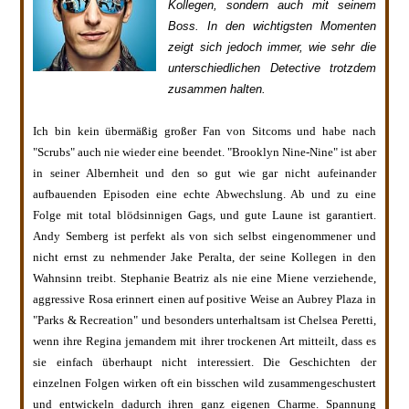
Kollegen, sondern auch mit seinem
Boss. In den wichtigsten Mome
nten
zeigt sich jedoch immer, wie sehr die
unterschiedlichen Detective
trotzdem
zusammen halten.
Ich bin kein übermäßig großer Fan von Sitcoms und habe nach
"Scrubs" auch nie wieder eine beendet. "Brooklyn Nine-Nine" ist aber
in seiner Albernheit und den so gut wie gar nicht aufeinander
aufbauenden Episoden eine echte Abwechslung. Ab und zu eine
Folge mit total blödsinnigen Gags, und gute Laune ist garantiert.
Andy Semberg ist perfekt als von sich selbst eingenommener und
nicht ernst zu nehmender Jake Peralta, der seine Kollegen in den
Wahnsinn treibt. Stephanie Beatriz als nie eine Miene verziehende,
aggressive Rosa erinnert einen auf positive Weise an Aubrey Plaza in
"Parks & Recreation" und besonders unterhaltsam ist Chelsea Peretti,
wenn ihre Regina jemandem mit ihrer trockenen Art mitteilt, dass es
sie einfach überhaupt nicht interessiert. Die Geschichten der
einzelnen Folgen wirken oft ein bisschen wild zusammengeschustert
und entwickeln dadurch ihren ganz eigenen Charme. Spannung