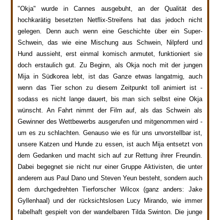
"Okja" wurde in Cannes ausgebuht, an der Qualität des
hochkarätig besetzten Netflix-Streifens hat das je
doch nicht
gele
gen
. Denn auch wenn eine Geschichte über
e
in Sup
er-
Schwein, das wie eine Mischung aus Schwein,
Nilpferd und
Hund aussieht
, erst einmal komisch anmutet, funktioniert
sie
doch erstaulich gut.
Zu Beginn, als Okja noch mit der jungen
Mija in Südkorea lebt, ist das Ganze etwas langatmig, auch
wenn das Tie
r schon zu diesem Zeitpunkt toll animiert ist
-
sodass es nicht lange dauert, bis man sich selbst eine O
kja
wünscht.
An Fahrt nimmt der Film auf, als das Schwein als
Gewinner des Wettbewerbs ausgerufen und mitgenommen wird -
um es zu schlachten. Genauso wie es für uns unvorstellbar ist,
unsere Katzen und Hunde zu essen, ist auch Mija entsetzt von
dem Gedanken und macht sich auf zur Rettung ihrer Freundin.
Dabei begegnet sie nicht nur einer Gruppe Aktivisten, die
unter
anderem aus Paul Dano und Steven Yeun besteht, sondern auch
dem durchgedrehten Tierf
orscher Wilcox (ganz anders: Jake
Gyllenhaal) und der rücksichtslosen Lucy Mirando, wie immer
fabelhaft gespielt von der wandelbaren Tilda Swinton. Die junge