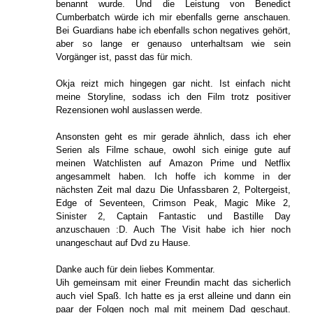
benannt wurde. Und die Leistung von Benedict
Cumberbatch würde ich mir ebenfalls gerne anschauen.
Bei Guardians habe ich ebenfalls schon negatives gehört,
aber so lange er genauso unterhaltsam wie sein
Vorgänger ist, passt das für mich.
Okja reizt mich hingegen gar nicht. Ist einfach nicht
meine Storyline, sodass ich den Film trotz positiver
Rezensionen wohl auslassen werde.
Ansonsten geht es mir gerade ähnlich, dass ich eher
Serien als Filme schaue, owohl sich einige gute auf
meinen Watchlisten auf Amazon Prime und Netflix
angesammelt haben. Ich hoffe ich komme in der
nächsten Zeit mal dazu Die Unfassbaren 2, Poltergeist,
Edge of Seventeen, Crimson Peak, Magic Mike 2,
Sinister 2, Captain Fantastic und Bastille Day
anzuschauen :D. Auch The Visit habe ich hier noch
unangeschaut auf Dvd zu Hause.
Danke auch für dein liebes Kommentar.
Uih gemeinsam mit einer Freundin macht das sicherlich
auch viel Spaß. Ich hatte es ja erst alleine und dann ein
paar der Folgen noch mal mit meinem Dad geschaut.