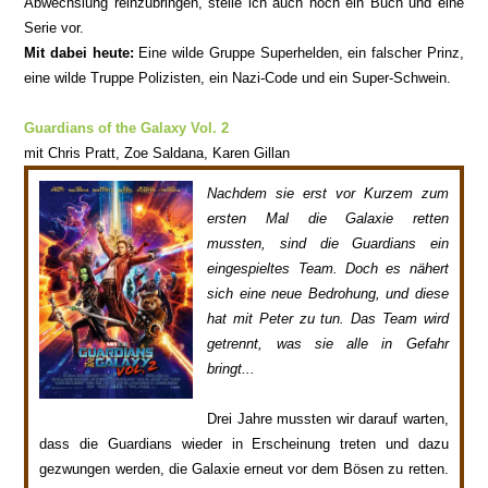
Abwechslung reinzubringen, stelle ich auch noch ein Buch und
eine
Serie vor.
Mit dabei heute:
Ein
e wilde Gruppe Superhelden, ein falscher Prinz,
eine wilde Truppe Polizisten, ein
Nazi-Code und ein Super-Schwein.
Guardians of the Galaxy Vol. 2
mit
Chr
is Pratt, Zoe Saldana, Karen Gillan
Nachdem sie erst vor Kurzem zum
ersten Mal die Galaxie
ret
ten
mussten, sind die Guardians ein
eingespieltes Team. Doch es nähe
rt
sich eine neue Bedrohung, und diese
hat mit Peter zu tun. Das Team wird
getrennt, was sie alle in Gefahr
bringt...
Drei Jahre mussten wir
darauf warten,
dass die Guardians wieder in Erscheinung
treten und dazu
gezwungen werden, die Galaxie
erneut
vor dem Bösen zu retten.