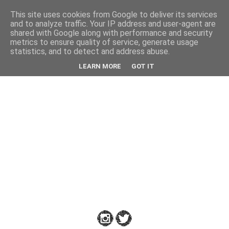
This site uses cookies from Google to deliver its services
Back
and to analyze traffic. Your IP address and user-agent are
shared with Google along with performance and security
metrics to ensure quality of service, generate usage
statistics, and to detect and address abuse.
Down
LEARN MORE
GOT IT
to
Earth