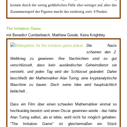
kommt durch die wenig gefährlichen Fälle eher weniger auf, aber das
Zusammenspiel der Figuren macht das eindeutig wett. 4 Punkte.
The Imitation Game
mit
Benedict C
umberbatch, Matthew Goode, Keir
a Knightley
Die Nazis
scheinen den 2.
Weltkrieg zu gewinnen
. Ihre Nachrichten sind so gut
verschlüsselt, dass kein auslän
discher Geheimdienst sie
versteht, u
nd jeden Tag wird der
Schlüssel
geändert. Daher
beschließt der Mathematiker Alan Turing, eine kryptanalytische
Maschine zu bauen. Doch seine Idee wird
hauptsächlich
belächelt...
D
ass ein Film üb
er einen schwulen Mathematiker
einmal so
hochkarätig besetzt und einen Oscar gewinnen würde - das hätte
Alan Turing selbst, als er lebte, wohl nicht für möglich gehalten.
"The Imitation
Game" ist gleicherma
ßen ein Stück