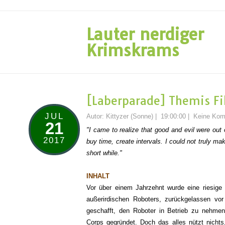
Lauter nerdiger
Krimskrams
[Laberparade] Themis Fi
JUL
Autor:
Kittyzer (Sonne)
|
19:00:00
|
Keine Kom
21
"I came to realize that good and evil were out 
2017
buy time, create intervals. I could not truly mak
short while."
INHALT
Vor
über einem Jahrzehnt wurde eine riesig
außerirdischen Roboters, zurückgelassen vor
geschafft, den Roboter i
n Betrieb zu nehme
Corps gegründet. Doch das alles nü
tzt nicht