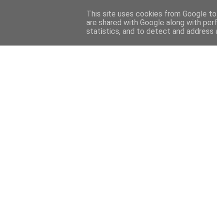
This site uses cookies from Google to 
are shared with Google along with per
statistics, and to detect and address 
Back 