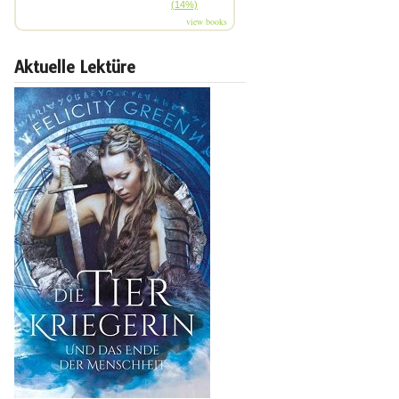
(14%)
view books
Aktuelle Lektüre