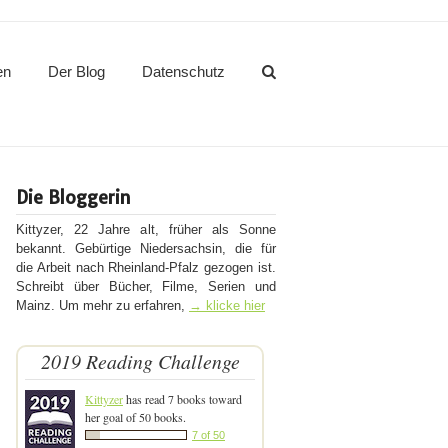
en
Der Blog
Datenschutz
Die Bloggerin
Kittyzer, 22 Jahre alt, früher als Sonne
bekannt. Gebürtige Niedersachsin, die für
die Arbeit nach Rheinland-Pfalz gezogen ist.
Schreibt über Bücher, Filme, Serien und
Mainz. Um mehr zu erfahren,
→ klicke hier
2019 Reading Challenge
Kittyzer
has read 7 books toward
her goal of 50 books.
7 of 50