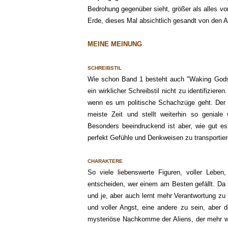
Bedrohung gegenüber
sieht, größer als alles v
Erde, dieses Mal absichtlich gesandt von den A
MEINE MEINUNG
SCHREIBSTIL
Wie schon Band 1 besteht auch "Waking
Gods
e
in wirklicher Schreibstil nicht zu identifizieren.
wenn es um politische Schachzüge geht. Der 
meiste Zeit und stellt weiterhin so geniale
Besonders beeindruckend ist aber, wie gut e
perfekt Gefühle und Denkweisen zu transpor
tie
CHARAKTERE
So viele liebenswerte Figuren, voller
Leben,
entscheiden, wer einem am
Besten gefällt. Da
und je, aber auch
lernt mehr
Verantwortung
zu
und voller Angst, eine andere zu sein, aber 
mysteriöse Nachkomme der Aliens, der mehr 