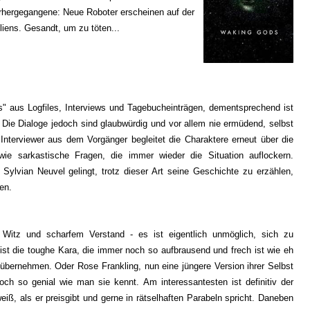
orhergegangene: Neue Roboter erscheinen auf der
liens. Gesandt, um zu töten...
" aus Logfiles, Interviews und Tagebucheinträgen
, dementsprechend ist
 Di
e Dialoge jedoch sind glaubwürdig und vor allem nie ermüdend, selbst
Interviewer aus dem Vorgänger begleitet
die Charaktere erneut über die
 wie sarka
stische Fragen, die immer wieder die
Situation auflockern.
s
Sylvian Neuvel gelingt, trotz dieser Art seine Geschichte zu erzählen,
ren.
 Witz und sch
arfem Verstand - es ist eigentlich unm
öglich, sich zu
 ist die toughe Kara, die immer noch so aufbrausend und fre
ch ist wie eh
 übernehmen
. Oder Rose Frankling,
nun eine jüngere Version ihrer Selbst
doch so genial wie man sie kennt.
Am interessantesten ist definitiv der
weiß
, als er preisgibt und gerne in rätselhaften
Parabeln spricht. Daneben