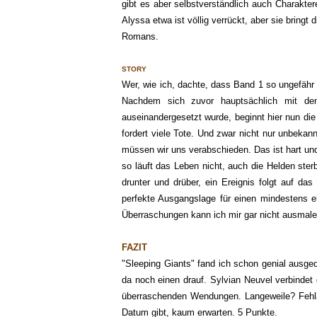
gibt es aber selbstverständlich auch Charakte
Alyssa etwa ist völlig verrückt, aber sie bringt
Romans.
STORY
Wer
, wie ich, dachte
, dass Band 1 so ungefähr 
Nachdem sich zuvor hauptsächlich mit d
auseinander
gesetzt wurde, beginnt hier nun di
fordert viele T
ote.
Und
zwar nicht nur unbekan
müssen wir uns verabschieden. Das ist hart u
so läuft das Leben nicht, auch die Helden ster
drunter und drüber, ein Ereignis folgt au
f das
perfekte Ausgangslage für einen mindestens 
Überraschungen kann ich mir gar nicht ausmale
FAZIT
"Sleeping Giants" fand ich schon genial ausge
da noch einen drauf. Sylvian Neuvel verbindet
überraschenden Wendungen. Langeweile? Fehla
Datu
m gibt
,
kaum erwarte
n. 5 Punkte.