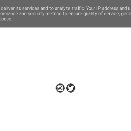
deliver its services and to analyze traffic. Your IP address and 
formance and security metrics to ensure quality of service, gen
abuse.
Down to