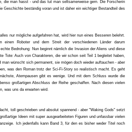
re, die man hasst -
und das tut man seltsamerweise gern
. Die Forscherin
 die Geschichte beständig voran und ist daher ein wichtiger Bestandteil des
alles nur mögliche aufgefahren hat, wird
hier nun eines Besseren belehrt.
em einen Roboter und de
m Streit der verschiedenen Länder darum
e echte Bedrohung:
Nun beginnt nämlich die Invasion der Aliens und diese
nte Tote: Auch von Cha
rakteren, d
ie wir schon seit Teil 1 begleitet haben,
nd man wünscht sich permanent, sie mögen doch wieder auftauchen - aber
ben, was den Roman trotz der Sci-Fi-Story so reali
stisch macht. Es geht
 nächs
te, Atempausen gibt es wenige. Und mit dem Schluss
wurde die
ebenso großartigen Abschluss der
Reihe geschaffen.
Nach diesen vielen
n, was uns da erwarten wird.
dacht, toll geschrieben und absolut spannend - aber "Waking Gods" setzt
 großartige Ideen mit
s
uper ausgearbeiteten Figuren und unfassbar vielen
nzeige. Ich j
edenfalls kann Band 3
, für den es bisher weder Titel noch