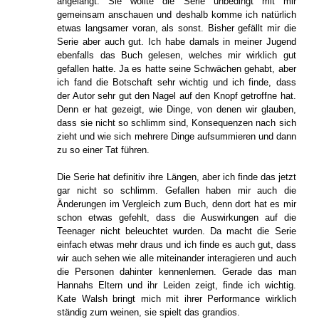
angelangt. Sie wollte die Serie unbedingt mit mir
gemeinsam anschauen und deshalb komme ich natürlich
etwas langsamer voran, als sonst. Bisher gefällt mir die
Serie aber auch gut. Ich habe damals in meiner Jugend
ebenfalls das Buch gelesen, welches mir wirklich gut
gefallen hatte. Ja es hatte seine Schwächen gehabt, aber
ich fand die Botschaft sehr wichtig und ich finde, dass
der Autor sehr gut den Nagel auf den Knopf getroffne hat.
Denn er hat gezeigt, wie Dinge, von denen wir glauben,
dass sie nicht so schlimm sind, Konsequenzen nach sich
zieht und wie sich mehrere Dinge aufsummieren und dann
zu so einer Tat führen.
Die Serie hat definitiv ihre Längen, aber ich finde das jetzt
gar nicht so schlimm. Gefallen haben mir auch die
Änderungen im Vergleich zum Buch, denn dort hat es mir
schon etwas gefehlt, dass die Auswirkungen auf die
Teenager nicht beleuchtet wurden. Da macht die Serie
einfach etwas mehr draus und ich finde es auch gut, dass
wir auch sehen wie alle miteinander interagieren und auch
die Personen dahinter kennenlernen. Gerade das man
Hannahs Eltern und ihr Leiden zeigt, finde ich wichtig.
Kate Walsh bringt mich mit ihrer Performance wirklich
ständig zum weinen, sie spielt das grandios.