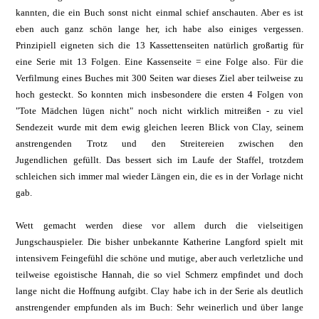
kannten, die ein Buch sonst nicht einmal schief anschauten. Aber es ist
eben auch ganz schön lange her, ich habe also einiges vergessen.
Prinzipiell eigneten sich die 13 Kassettenseiten natürlich großartig für
eine Serie mit 13 Folgen. Eine Kassenseite = eine Folge also. Für die
Verfilmung eines Buches mit 300 Seiten war dieses Ziel aber teilweise zu
hoch gesteckt. So konnten mich insbesondere die ersten 4 Folgen von
"Tote Mädchen lügen nicht" noch nicht wirklich mitreißen - zu viel
Sendezeit wurde mit dem ewig gleichen leeren Blick von Clay, seinem
anstrengenden Trotz und den Streitereien zwischen den
Jugendlichen gefüllt. Das bessert sich im Laufe der Staffel, trotzdem
schleichen sich immer mal wieder Längen ein, die es in der Vorlage nicht
gab.
Wett gemacht werden diese vor allem durch die vielseitigen
Jungschauspieler.
Die bisher unbekannte Katherine Langford spielt mit
intensivem Feingefühl die schöne und mutige, aber auch verletzliche und
teilweise egoistische Hannah, die so viel Schmerz empfindet und doch
lange nicht die Hoffnung aufgibt. Clay habe ich in der Serie als deutlich
anstrengender empfunden als im Buch: Sehr weinerlich und über lange