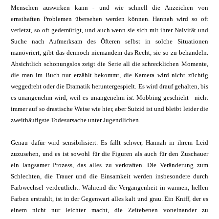
Menschen auswirken kann - und wie schnell die Anzeichen von
ernsthaften Problemen übersehen werden können. Hannah wird so oft
verletzt, so oft gedemütigt, und auch wenn sie sich mit ihrer Naivität und
Suche nach Aufmerksam des Öfteren selbst in solche Situationen
manövriert, gibt das dennoch niemandem das Recht, sie so zu behandeln.
Absichtlich schonungslos zeigt die Serie all die schrecklichen Momente,
die man im Buch nur erzählt bekommt, die Kamera wird nicht züchtig
weggedreht oder die Dramatik heruntergespielt. Es wird drauf gehalten, bis
es unangenehm wird, weil es unangenehm
ist
. Mobbing geschieht - nicht
immer auf so drastische Weise wie hier, aber Suizid ist und bleibt leider die
zweithäufigste Todesursache unter Jugendlichen.
Genau dafür wird sensibilisiert. Es fällt schwer, Hannah in ihrem Leid
zuzusehen, und es ist sowohl für die Figuren als auch für den Zuschauer
ein langsamer Prozess, das alles zu verkraften. Die Veränderung zum
Schlechten, die Trauer und die Einsamkeit werden insbesondere durch
Farbwechsel verdeutlicht: Während die Vergangenheit in warmen, hellen
Farben erstrahlt, ist in der Gegenwart alles kalt und grau. Ein Kniff, der es
einem nicht nur leichter macht, die Zeitebenen voneinander zu