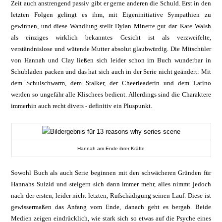
Zeit auch anstrengend passiv gibt er gerne anderen die Schuld. Erst in den
letzten Folgen gelingt es ihm, mit Eigeninitiative Sympathien zu
gewinnen, und diese Wandlung stellt Dylan Minette gut dar. Kate Walsh
als einziges wirklich bekanntes Gesicht ist als verzweifelte,
verständnislose und wütende Mutter absolut glaubwürdig. Die Mitschüler
von Hannah und Clay ließen sich leider schon im Buch wunderbar in
Schubladen packen und das hat sich auch in der Serie nicht geändert: Mit
dem Schulschwarm, dem Stalker, der Cheerleaderin und dem Latino
werden so ungefähr alle Klischees bedient. Allerdings sind die Charaktere
immerhin auch recht divers - definitiv ein Pluspunkt.
Hannah am Ende ihrer Kräfte
Sowohl Buch als auch Serie beginnen mit den schwächeren Gründen für
Hannahs Suizid und steigern sich dann immer mehr, alles nimmt jedoch
nach der ersten, leider nicht letzten, Rufschädigung seinen Lauf. Diese ist
gewissermaßen das Anfang vom Ende, danach geht es bergab. Beide
Medien zeigen eindrücklich, wie stark sich so etwas auf die Psyche eines