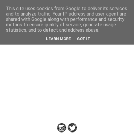
This site uses cookies from Google to deliver its services
Back
and to analyze traffic. Your IP address and user-agent are
shared with Google along with performance and security
metrics to ensure quality of service, generate usage
statistics, and to detect and address abuse.
Down
LEARN MORE
GOT IT
to
Earth