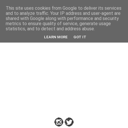
This site uses cookies from Google to deliver its services
Back
and to analyze traffic. Your IP address and user-agent are
shared with Google along with performance and security
metrics to ensure quality of service, generate usage
statistics, and to detect and address abuse.
Down
LEARN MORE
GOT IT
to
Earth