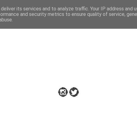
deliver its services and to analyze traffic. Your IP address and 
formance and security metrics to ensure quality of service, gen
abuse.
Down to