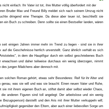
 nicht einfach: Ihr Vater ist tot, ihre Mutter völlig überfordert mit der
geren Bruder Max und Freund Billy meldet sich nach seinem Umzug nicht
äuchte dringend eine Therapie. Da diese aber teuer ist, beschließt sie
gen ein Buch zu schreiben. Denn sollte sie einen Bestseller landen, wären
seit einigen Jahren immer mehr im Trend zu liegen - sind sie in ihrer
k auf die Geschehnisse herrlich unverstellt. Ganz ähnlich verhält es sich
ristoteles", in dem die Hauptfigur durch ein selbst geschriebenes Buch
sehr erwachsen und daher teilweise durchaus ein wenig überzogen, nimmt
me des jungen Mädchens aber dennoch mit.
einen solchen Roman gehört, etwas sehr Besonderes: Reif für ihr Alter und
h genau, was sie will und was sie braucht: Einen neuen Vater und Ruhe,
t sie mit ihrem eigenen Buch an, stiftet damit aber selbst wieder Chaos,
ie anderen Figuren sind toll angelegt: Der arbeitslose und ein wenig
Bezugsperson) darstellt und den Aris mit ihrer Mutter verkuppeln will;
 Aufmüpfigkeit gegenüber den Eltern, aber auch einer liebevollen Sorge um