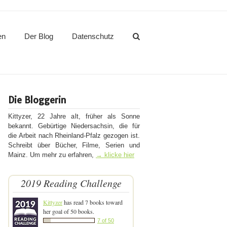
en
Der Blog
Datenschutz
Die Bloggerin
Kittyzer, 22 Jahre alt, früher als Sonne
bekannt. Gebürtige Niedersachsin, die für
die Arbeit nach Rheinland-Pfalz gezogen ist.
Schreibt über Bücher, Filme, Serien und
Mainz. Um mehr zu erfahren,
→ klicke hier
2019 Reading Challenge
Kittyzer
has read 7 books toward
her goal of 50 books.
7 of 50