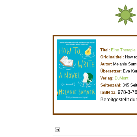
Titel:
Eine Therapie f
Originaltitel:
How to
Autor:
Melanie Sum
Übersetzer:
Eva Ke
Verlag:
DuMont
Seitenzahl:
345 Sei
978-3-7
ISBN-13:
Bereitgestellt du