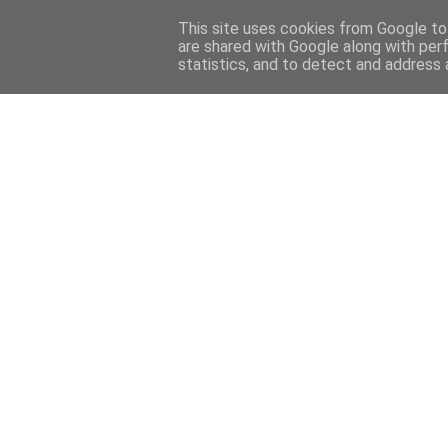
This site uses cookies from Google to 
are shared with Google along with per
statistics, and to detect and address 
Back 