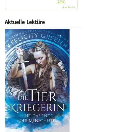
(14%)
view books
Aktuelle Lektüre