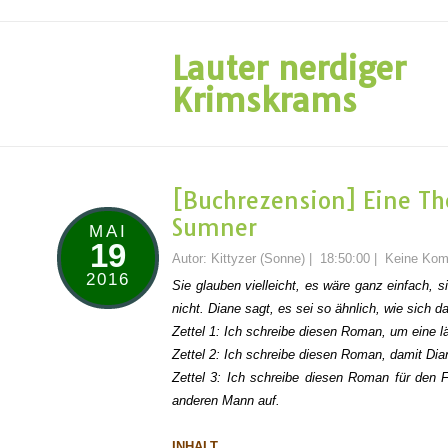
Lauter nerdiger
Krimskrams
[Buchrezension] Eine The
Sumner
MAI
19
Autor:
Kittyzer (Sonne)
|
18:50:00
|
Keine Kom
2016
Sie glauben vielleicht, es wäre ganz einfach, 
nicht. Diane sagt, es sei so ähnlich, wie sich 
Zettel 1: Ich schreibe diesen Roman, um eine l
Zettel 2: Ich schreibe diesen Roman, damit Dian
Zettel 3: Ich schreibe diesen Roman für den Fa
anderen Mann auf.
INHALT