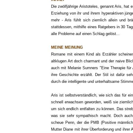
Die zwölfjährige Aristoteles, genannt Aris, hat es
Erziehung von ihr und ihrem hyperaktiven jün
mehr - Aris fühlt sich ziemlich allein und br
stattdessen, mithilfe eines Ratgebers in 30 Ta
alle Probleme auf einen Schlag gelöst...
MEINE MEINUNG
Romane mit einem Kind als Erzähler scheinen 
altklugen Art doch charmant und der naive Blic
auch mit Melanie Sumners "Eine Therapie für A
ihre Geschichte erzählt. Der Stil ist dafür 
durch die intelligente und unterhaltsame Stim
Aris ist selbstverständlich, wie sich das für 
schnell erwachsen geworden, weiß sie ziemlic
um sich endlich entfalten zu können. Das streb
was sie sehr sympathisch macht. Doch auch d
scheue Penn, der die PMB (Positive männliche 
Mutter Diane mit ihrer Überforderung und ihrer