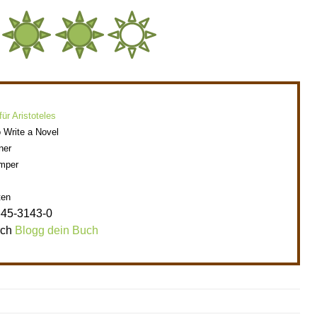
ür Aristoteles
 Write a Novel
ner
mper
ten
645-3143-0
rch
Blogg dein Buch