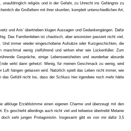
 unaufdringlich religiös und in der Gefahr, zu Unrecht ins Gefängnis zu
nlich die Großeltern mit ihrer skurrilen, komplett unterschiedlichen Art,
switz und Aris' übertrieben klugen Aussagen und Gedankengängen. Dafür
uhig.
Das Familienleben ist chaotisch, aber ansonsten passiert nicht viel,
. U
nd immer wieder eingeschobene Aufsätze oder Kurzgeschichten, die
en manchmal wenig zielführend und wirken eher wie Lückenfüller. Zum
erührende Gespräche, einige Lebensweisheiten und wunderbar absurde
 Ende wirkt dann gehetzt: Wenig, für meinen Geschmack zu wenig, wird
r Luft hängen gelassen wird. Natürlich spielt das Leben nicht immer, wie
 das Gefühl nicht los, dass der Schluss hier irgendwie noch
mehr
hätte
e altkluge Erzählstimme einen eigenen Charme und überzeugt mit den
t
. Es geschieht allerdings auch nicht viel und teilweise übertreibt Melanie
 doch sehr jungen Protagonistin. Insgesamt gibt es von mir dafür 3,5