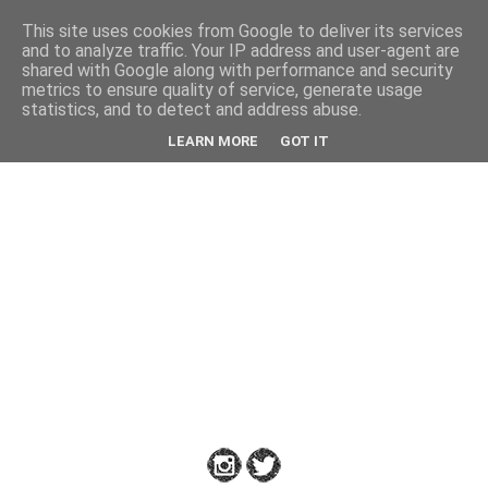
This site uses cookies from Google to deliver its services
Back
and to analyze traffic. Your IP address and user-agent are
shared with Google along with performance and security
metrics to ensure quality of service, generate usage
statistics, and to detect and address abuse.
Down
LEARN MORE
GOT IT
to
Earth