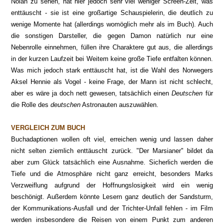
Nolan zu sehen, hat hier jedoch sehr viel weniger Screen-Zeit, was
enttäuscht - sie ist eine großartige Schauspielerin, die deutlich zu
wenige Momente hat (allerdings womöglich mehr als im Buch). Auch
die sonstigen Darsteller, die gegen Damon natürlich nur eine
Nebenrolle einnehmen, füllen ihre Charaktere gut aus, die allerdings
in der kurzen Laufzeit bei Weitem keine große Tiefe entfalten können.
Was mich jedoch stark enttäuscht hat, ist die Wahl des Norwegers
Aksel Hennie als Vogel - keine Frage, der Mann ist nicht schlecht,
aber es wäre ja doch nett gewesen, tatsächlich einen
Deutschen
für
die Rolle des
deutschen
Astronauten auszuwählen.
VERGLEICH ZUM BUCH
Buchadaptionen wollen oft viel, erreichen wenig und lassen daher
nicht selten ziemlich enttäuscht zurück. "Der Marsianer" bildet da
aber zum Glück tatsächlich eine Ausnahme. Sicherlich werden die
Tiefe und die Atmosphäre nicht ganz erreicht, besonders Marks
Verzweiflung aufgrund der Hoffnungslosigkeit wird ein wenig
beschönigt. Außerdem könnte Lesern ganz deutlich der Sandsturm,
der Kommunikations-Ausfall und der Trichter-Unfall fehlen - im Film
werden insbesondere die Reisen von einem Punkt zum anderen