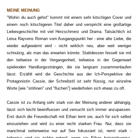
MEINE MEINUNG
"Wohin du auch gehst" kommt mit einem sehr kitschigen Cover und
einem noch kitschigeren Titel daher und verspricht eine großartige
Liebesgeschichte mit viel Herzschmerz und Drama. Tatsächlich ist
Leisa Rayvens Roman vom Ausgangspunkt her - eine alte Liebe, die
wieder aufgewärmt wird - nicht wirklich neu, aber weit weniger
schnulzig, als man das erwarten könnte. Stattdessen fesselt sie mit
den teilweise in der Vergangenheit, teilweise in der Gegenwart
spielenden Handlungssträngen, die sie langsam zusammenlaufen
lässt. Erzählt wird die Geschichte aus der Ich-Perspektive der
Protagonistin Cassie, der Schreibstil ist sehr flüssig, nur einzelne
Worte [wie "stöhnen" und "fluchen"] wiederholen sich etwas zu oft.
Cassie ist zu Anfang sehr stark von der Meinung anderer abhängig,
lässt sich leicht beeinflussen und versucht sich immer anzupassen.
Erst durch die Freundschaft mit Ethan lernt sie, auch für sich selbst
einzustehen und wird zu einer recht starken Frau. Nur, dass sie
manchmal seitenweise nur auf Sex fokussiert ist, nervt stark -
teilweise wird sie richtig notgeil, wenn sie Ethan beispielsweise,