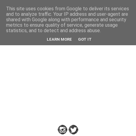
This site uses cookies from Google to deliver its services
Back
and to analyze traffic. Your IP address and user-agent are
shared with Google along with performance and security
metrics to ensure quality of service, generate usage
statistics, and to detect and address abuse.
Down
LEARN MORE
GOT IT
to
Earth