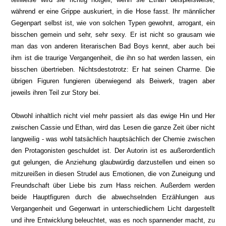
während er eine Grippe auskuriert, in die Hose fasst. Ihr männlicher
Gegenpart selbst ist, wie von solchen Typen gewohnt, arrogant, ein
bisschen gemein und sehr, sehr sexy. Er ist nicht so grausam wie
man das von anderen literarischen Bad Boys kennt, aber auch bei
ihm ist die traurige Vergangenheit, die ihn so hat werden lassen, ein
bisschen übertrieben. Nichtsdestotrotz: Er hat seinen Charme. Die
übrigen Figuren fungieren überwiegend als Beiwerk, tragen aber
jeweils ihren Teil zur Story bei.
Obwohl inhaltlich nicht viel mehr passiert als das ewige Hin und Her
zwischen Cassie und Ethan, wird das Lesen die ganze Zeit über nicht
langweilig - was wohl tatsächlich hauptsächlich der Chemie zwischen
den Protagonisten geschuldet ist. Der Autorin ist es außerordentlich
gut gelungen, die Anziehung glaubwürdig darzustellen und einen so
mitzureißen in diesen Strudel aus Emotionen, die von Zuneigung und
Freundschaft über Liebe bis zum Hass reichen. Außerdem werden
beide Hauptfiguren durch die abwechselnden Erzählungen aus
Vergangenheit und Gegenwart in unterschiedlichem Licht dargestellt
und ihre Entwicklung beleuchtet, was es noch spannender macht, zu