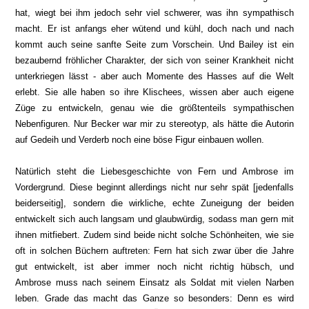
hat, wiegt bei ihm jedoch sehr viel schwerer, was ihn sympathisch
macht. Er ist anfangs eher wütend und kühl, doch nach und nach
kommt auch seine sanfte Seite zum Vorschein. Und Bailey ist ein
bezaubernd fröhlicher Charakter, der sich von seiner Krankheit nicht
unterkriegen lässt - aber auch Momente des Hasses auf die Welt
erlebt. Sie alle haben so ihre Klischees, wissen aber auch eigene
Züge zu entwickeln, genau wie die größtenteils sympathischen
Nebenfiguren. Nur Becker war mir zu stereotyp, als hätte die Autorin
auf Gedeih und Verderb noch eine böse Figur einbauen wollen.
Natürlich steht die Liebesgeschichte von Fern und Ambrose im
Vordergrund. Diese beginnt allerdings nicht nur sehr spät [jedenfalls
beiderseitig], sondern die wirkliche, echte Zuneigung der beiden
entwickelt sich auch langsam und glaubwürdig, sodass man gern mit
ihnen mitfiebert. Zudem sind beide nicht solche Schönheiten, wie sie
oft in solchen Büchern auftreten: Fern hat sich zwar über die Jahre
gut entwickelt, ist aber immer noch nicht richtig hübsch, und
Ambrose muss nach seinem Einsatz als Soldat mit vielen Narben
leben. Grade das macht das Ganze so besonders: Denn es wird