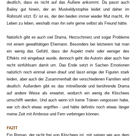
deutlich, dass es nicht auf das Äußere ankommt. Da passt auch
Bailey gut hinein, der an Muskeldystophie leidet und daher im
Rollstuhl sitzt. Er ist es, der den beiden immer wieder Mut macht, ihr
Leben zu leben, weshalb man ihn sehr gerne selbst als Freund hätte.
Natürlich gibt es auch viel Drama, Herzschmerz und sogar Probleme
mit einem gewalttätigen Ehemann. Besonders bei letzterem hat man
ein wenig das Gefühl, dass der Aspekt mehr oder weniger des
Effekts mit eingebaut wurde, dennoch geht die Autorin aber auch hier
recht einfühlsam damit um. Das Ende setzt in Sachen Emotionen
natürlich noch einmal einen drauf und lässt einige der Figuren stark
leiden, aber auch der Zusammenhalt der verschiedenen Familien wird
deutlich. Außerdem gibt es das mitreißende und berührende Drama
auf andere Weise als erwartet, wodurch ein wenig die Klischees
umschifft werden. Und auch wenn ich keine Tränen vergossen habe,
war ich doch etwas ergriffen - und hätte definitiv noch etwas länger
meine Zeit mit Ambrose und Fern verbringen können.
FAZIT
Ein Roman, der nicht frei von Klischees ist, mit seinen wie aus dem