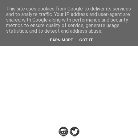
This site uses cookies from Google to deliver its services
Back
and to analyze traffic. Your IP address and user-agent are
shared with Google along with performance and security
metrics to ensure quality of service, generate usage
statistics, and to detect and address abuse.
Down
LEARN MORE
GOT IT
to
Earth