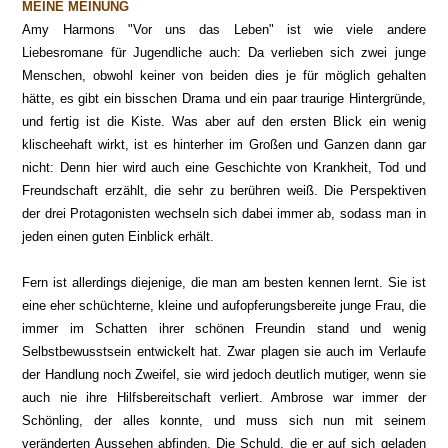
MEINE MEINUNG
Amy Harmons "Vor uns das Leben" ist wie viele andere
Liebesromane für Jugendliche auch: Da verlieben sich zwei junge
Menschen, obwohl keiner von beiden dies je für möglich gehalten
hätte, es gibt ein bisschen Drama und ein paar traurige Hintergründe,
und fertig ist die Kiste. Was aber auf den ersten Blick ein wenig
klischeehaft wirkt, ist es hinterher im Großen und Ganzen dann gar
nicht: Denn hier wird auch eine Geschichte von Krankheit, Tod und
Freundschaft erzählt, die sehr zu berühren weiß. Die Perspektiven
der drei Protagonisten wechseln sich dabei immer ab, sodass man in
jeden einen guten Einblick erhält.
Fern ist allerdings diejenige, die man am besten kennen lernt. Sie ist
eine eher schüchterne, kleine und aufopferungsbereite junge Frau, die
immer im Schatten ihrer schönen Freundin stand und wenig
Selbstbewusstsein entwickelt hat. Zwar plagen sie auch im Verlaufe
der Handlung noch Zweifel, sie wird jedoch deutlich mutiger, wenn sie
auch nie ihre Hilfsbereitschaft verliert. Ambrose war immer der
Schönling, der alles konnte, und muss sich nun mit seinem
veränderten Aussehen abfinden. Die Schuld, die er auf sich geladen