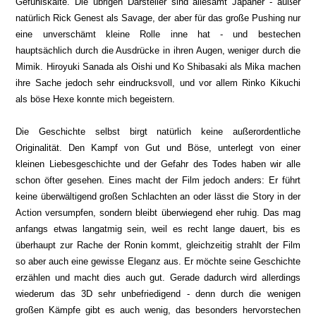
Gefühlskälte. Die übrigen Darsteller sind allesamt Japaner - außer
natürlich Rick Genest als Savage, der aber für das große Pushing nur
eine unverschämt kleine Rolle inne hat - und bestechen
hauptsächlich durch die Ausdrücke in ihren Augen, weniger durch die
Mimik. Hiroyuki Sanada als Oishi und Ko Shibasaki als Mika machen
ihre Sache jedoch sehr eindrucksvoll, und vor allem Rinko Kikuchi
als böse Hexe konnte mich begeistern.
Die Geschichte selbst birgt natürlich keine außerordentliche
Originalität. Den Kampf von Gut und Böse, unterlegt von einer
kleinen Liebesgeschichte und der Gefahr des Todes haben wir alle
schon öfter gesehen. Eines macht der Film jedoch anders: Er führt
keine überwältigend großen Schlachten an oder lässt die Story in der
Action versumpfen, sondern bleibt überwiegend eher ruhig. Das mag
anfangs etwas langatmig sein, weil es recht lange dauert, bis es
überhaupt zur Rache der Ronin kommt, gleichzeitig strahlt der Film
so aber auch eine gewisse Eleganz aus. Er möchte seine Geschichte
erzählen und macht dies auch gut. Gerade dadurch wird allerdings
wiederum das 3D sehr unbefriedigend - denn durch die wenigen
großen Kämpfe gibt es auch wenig, das besonders hervorstechen