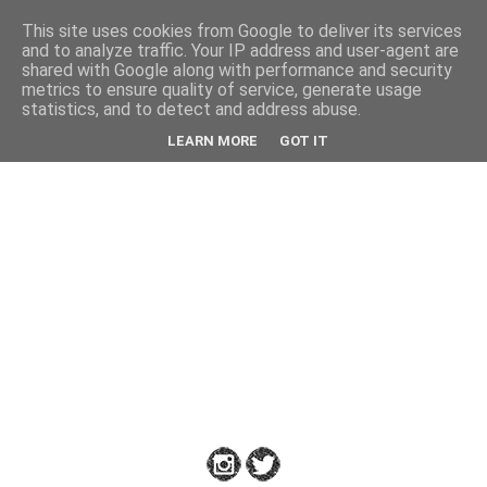
This site uses cookies from Google to deliver its services
Back
and to analyze traffic. Your IP address and user-agent are
shared with Google along with performance and security
metrics to ensure quality of service, generate usage
statistics, and to detect and address abuse.
Down
LEARN MORE
GOT IT
to
Earth