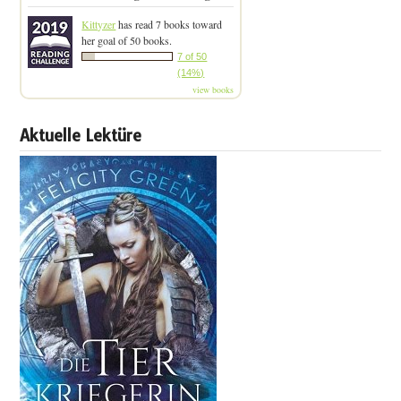
Kittyzer
has read 7 books toward
her goal of 50 books.
7 of 50
(14%)
view books
Aktuelle Lektüre