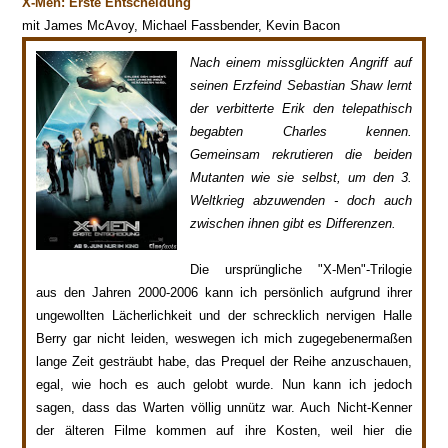
X-Men: Erste Entscheidung
mit James McAvoy, Michael Fassbender, Kevin Bacon
Nach einem missglückten Angriff auf
seinen Erzfeind Sebastian Shaw lernt
der verbitterte Erik den telepathisch
begabten Charles kennen.
Gemeinsam rekrutieren die beiden
Mutanten wie sie selbst, um den 3.
Weltkrieg abzuwenden - doch auch
zwischen ihnen gibt es Differenzen.
Die ursprüngliche "X-Men"-Trilogie
aus den Jahren 2000-2006 kann ich persönlich aufgrund ihrer
ungewollten Lächerlichkeit und der schrecklich nervigen Halle
Berry gar nicht leiden, weswegen ich mich zugegebenermaßen
lange Zeit gesträubt habe, das Prequel der Reihe anzuschauen,
egal, wie hoch es auch gelobt wurde. Nun kann ich jedoch
sagen, dass das Warten völlig unnütz war. Auch Nicht-Kenner
der älteren Filme kommen auf ihre Kosten, weil hier die