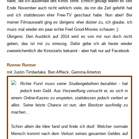
habe, die ich außerhalb des Kinos sehe. Ehrlich gesagt waren es seit
Ende November auch nicht wirklich viele, da mir die Zeit gefehlt hat
und ich stattdessen eher Free-TV geschaut habe. Nun aber! Bei
meiner Filmauswahl ging es übrigens eher düster zu, ich glaube, ich
muss mal wieder ein paar echte Feel Good-Movies schauen ;)
Übrigens: Den Ausblick auf 2014 wird es von mir nun doch nicht
geben, das ist mir zu stressig. Dafür gebe ich ab heute wieder
zweiwöchentlich die Kinostarts bekannt - aber halt nur auf Facebook.
Runner Runner
mit Justin Timberlake, Ben Affleck, Gemma Arterton
Richie Furst muss seine Studiengebühren bezahlen - hat
jedoch kein Geld. Aus Verzweiflung versucht er, es sich in
einem Online-Kasino zu erspielen, stattdessen jedoch verliert er
alles. Seine letzte Chance ist nun, den Besitzer ausfindig zu
machen...
Schon allein die Idee fand und finde ich doof: Welcher normale
Mensch kommt nach dem Verlust seines gesamten Geldes auf