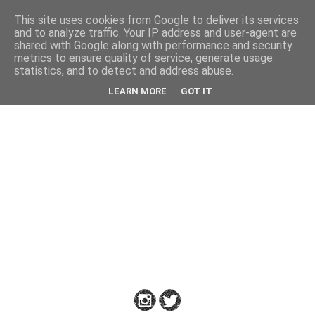
This site uses cookies from Google to deliver its services
Back
and to analyze traffic. Your IP address and user-agent are
shared with Google along with performance and security
metrics to ensure quality of service, generate usage
statistics, and to detect and address abuse.
Down
LEARN MORE
GOT IT
to
Earth