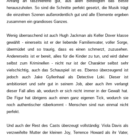
Anfang an faszinierend gut, aus allen Beteiligten das Beste
herauszuholen. So sind die Schnitte perfekt gesetzt, die Musik trägt
die einzelnen Szenen außerordentlich gut und alle Elemente ergeben
zusammen ein grandioses Ganzes.
Wenig überraschend ist auch Hugh Jackman als Keller Dover klasse
gewählt - einerseits ist er der liebende Familienvater, voller Sorge,
übermüdet und so traurig, dass es einen schmerzt, zuzusehen.
Andererseits ist er bereit, alles für die Kinder zu tun, und wird daher
selbst zum Kriminellen - nicht nur ist der Charakter selbst sehr
vielschichtig, auch das Schauspiel ist es. Ebenso überzeugend ist
jedoch auch Jake Gyllenhaal als Detective Loki. Dieser ist
ambitioniert und sehr gut in seinem Job, aber auch ihm verlangt
dieser Fall alles ab, wodurch er sich nicht immer in der Gewalt hat.
Die Figur hat übrigens auch einen ganz eigenen Tick, wodurch sie
noch authentischer rüberkommt - Menschen sind nun einmal nicht
perfekt.
Und auch der Rest des Casts überzeugt vollständig: Viola Davis als
verzweifelte Mutter der kleinen Joy, Terrence Howard als ihr Vater,