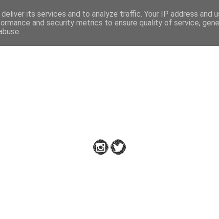
deliver its services and to analyze traffic. Your IP address and 
formance and security metrics to ensure quality of service, gen
abuse.
Down to