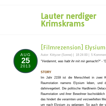
Lauter nerdiger
Krimskrams
[Filmrezension] Elysium
AUG
Autor:
Kittyzer (Sonne)
|
18:24:00
|
5 Kommen
25
"Verdammt, was habt ihr mit mir gemacht?" - "D
2013
STORY
Im Jahr 2159 ist die Menschheit in zwei Kl
Raumstation namens Elysium leben, und de
dahinvegetiert. Die politische Hardlinerin Dela
Raumstation und ihrer Bewohner buchstäblich ü
das hindert die verarmten und verzweifelten 
um nach Elysium zu gelangen. So auch der ve