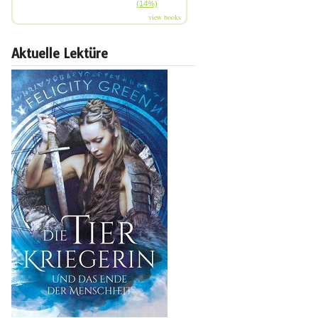
(14%)
view books
Aktuelle Lektüre