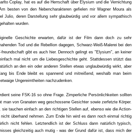
arlto Coplay, hat es auf die Herrschaft über Elysium und die Vernichtung
m besten von den Nebencharakteren gefielen mir Wagner Moura als
el Julio, deren Darstellung sehr glaubwürdig und vor allem sympathisch
gehalten wurden.
riginelle Geschichte erwarten, dafür ist der Film dann doch zu sehr
 nahenden Tod und die Rebellion dagegen, Schwarz-Weiß-Malerei bei den
freundschaft gibt es auch hier. Dennoch gelingt es "Elysium", an keiner
 einfach mal nicht um die Liebesgeschichte geht. Stattdessen stützt das
ürlich an den ein oder anderen Stellen etwas unglaubwürdig wirkt, aber
nfang bis Ende bleibt es spannend und mitreißend, weshalb man beim
r etwaige Ungereimtheiten nachzudenken.
rdient seine FSK-16 so ohne Frage. Zimperliche Persönlichkeiten sollten
eht man von Granaten weg geschossene Gesichter sowie zerfetzte Körper.
, sie tauchen einfach an den richtigen Stellen auf, ebenso wie die Action-
ch nicht überhand nehmen. Zum Ende hin wird es dann noch einmal richtig
ich nicht fehlen. Letztendlich ist der Schluss dann natürlich typisch,
sses gleichzeitig auch mutig - was der Grund dafür ist, dass mich der