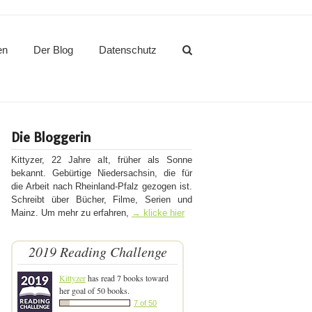
en
Der Blog
Datenschutz
Die Bloggerin
Kittyzer, 22 Jahre alt, früher als Sonne
bekannt. Gebürtige Niedersachsin, die für
die Arbeit nach Rheinland-Pfalz gezogen ist.
Schreibt über Bücher, Filme, Serien und
Mainz. Um mehr zu erfahren,
→ klicke hier
2019 Reading Challenge
Kittyzer
has read 7 books toward
her goal of 50 books.
7 of 50