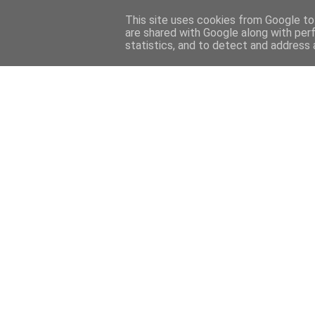
This site uses cookies from Google to 
are shared with Google along with per
statistics, and to detect and address 
Back 