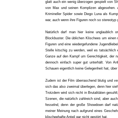
glatt auch ein wenig überzogen gespielt von Sh
von Max und seinen Komplizen abgesehen. A
Krimineller Spider sowie Diego Luna als Kump
war, auch wenn ihre Figuren noch so stereotyp 
Natürlich darf man hier keine unglaublich o
Blockbuster. Die üblichen Klischees um einen
Figuren und eine wiedergefundene Jugendliebe/-
Stelle kitschig zu werden, weil es tatsächlich
Ganze auf den Kampf um Gerechtigkeit, der nat
dennoch einfach super gut unterhält. Von A
Schauen eigentlich keine Gelegenheit hat, übe
Zudem ist der Film überraschend blutig und ve
sich das also zweimal überlegen, denn hier si
Trotzdem wird sich nicht in Brutalitäten gesuhlt
Szenen, die natürlich zahlreich sind, aber au
fesselnd, denn der große Showdown darf natürl
meiner Meinung nach aufgrund eines Geschehni
klischeehafte Anteil gar nicht gestört hat.