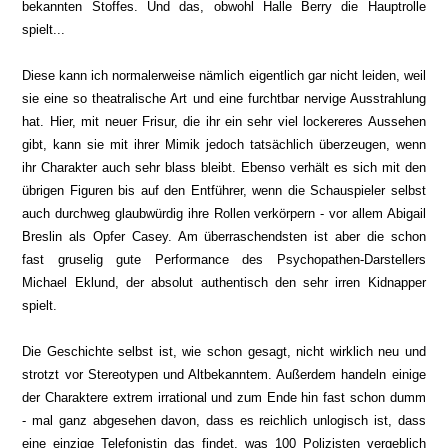
bekannten Stoffes. Und das, obwohl Halle Berry die Hauptrolle
spielt...
Diese kann ich normalerweise nämlich eigentlich gar nicht leiden, weil
sie eine so theatralische Art und eine furchtbar nervige Ausstrahlung
hat. Hier, mit neuer Frisur, die ihr ein sehr viel lockereres Aussehen
gibt, kann sie mit ihrer Mimik jedoch tatsächlich überzeugen, wenn
ihr Charakter auch sehr blass bleibt. Ebenso verhält es sich mit den
übrigen Figuren bis auf den Entführer, wenn die Schauspieler selbst
auch durchweg glaubwürdig ihre Rollen verkörpern - vor allem Abigail
Breslin als Opfer Casey. Am überraschendsten ist aber die schon
fast gruselig gute Performance des Psychopathen-Darstellers
Michael Eklund, der absolut authentisch den sehr irren Kidnapper
spielt.
Die Geschichte selbst ist, wie schon gesagt, nicht wirklich neu und
strotzt vor Stereotypen und Altbekanntem. Außerdem handeln einige
der Charaktere extrem irrational und zum Ende hin fast schon dumm
- mal ganz abgesehen davon, dass es reichlich unlogisch ist, dass
eine einzige Telefonistin das findet, was 100 Polizisten vergeblich