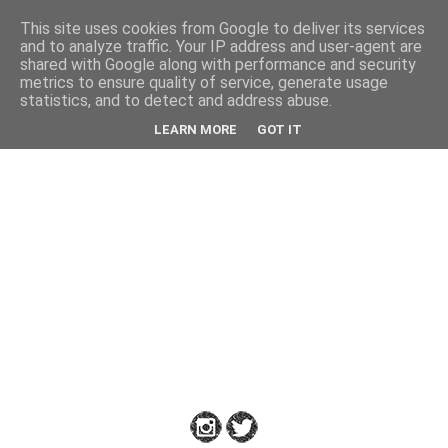
This site uses cookies from Google to deliver its services
Back
and to analyze traffic. Your IP address and user-agent are
shared with Google along with performance and security
metrics to ensure quality of service, generate usage
statistics, and to detect and address abuse.
Down
LEARN MORE
GOT IT
to
Earth