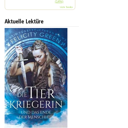
(14%)
view books
Aktuelle Lektüre