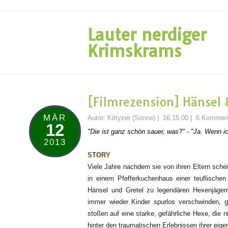
Lauter nerdiger
Krimskrams
[Filmrezension] Hänsel 
MÄR
Autor:
Kittyzer (Sonne)
|
16:15:00
|
6 Kommen
12
"Die ist ganz schön sauer, was?" - "Ja. Wenn i
2013
STORY
Viele Jahre nachdem sie von ihren Eltern sche
in einem Pfefferkuchenhaus einer teuflische
Hänsel und Gretel zu legendären Hexenjägern
immer wieder Kinder spurlos verschwinden, 
stoßen auf eine starke, gefährliche Hexe, die n
hinter den traumatischen Erlebnissen ihrer eige