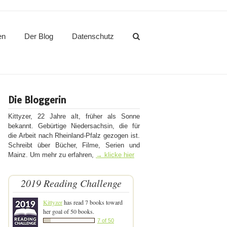
en
Der Blog
Datenschutz
Die Bloggerin
Kittyzer, 22 Jahre alt, früher als Sonne
bekannt. Gebürtige Niedersachsin, die für
die Arbeit nach Rheinland-Pfalz gezogen ist.
Schreibt über Bücher, Filme, Serien und
Mainz. Um mehr zu erfahren,
→ klicke hier
2019 Reading Challenge
Kittyzer
has read 7 books toward
her goal of 50 books.
7 of 50