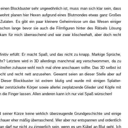
r einen Blockbuster sehr ungewöhnlich ist, muss man sich klar sein, dass
 gewohnt planen hier Hexen aufgrund eines Blutmondes etwas ganz Großes
 Zutaten. Es gibt ein paar kleinere Geheimnisse um das Wesen einiger
 schon lange bevor sie auch die Filmfiguren hinter des Rätsels Lösung
am für mich überraschend und war zwar klischeehaft, aber doch recht
finitiv erfüllt: Er macht Spaß, und das nicht zu knapp. Markige Sprüche,
mehr? Letztere wird in 3D allerdings manchmal arg verschwommen, da zu
treifen zuhause wohl noch mal ohne anschauen sollte. Das 3D selbst ist
cht und recht nett anzusehen. Gewarnt seien an dieser Stelle aber auf
 Dieser Blockbuster ist
extrem
blutig und wurde mit einigen Splatter-
r zerstückelte Körper sowie allerlei zerplatzende Glieder und Köpfe mit
on die Finger lassen. Allen anderen kann ich nur viel Spaß wünschen!
nd seiner Kürze keine wirklich überzeugende Grundgeschichte und einige
chauer eher mäßig überraschend. Wer aber nur entspannen und ordentlich
man darf nur nicht zu zimperlich sein, wenn es um Kübel an Blut geht. Ich