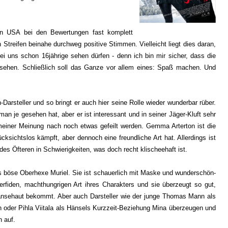
en USA bei den Bewertungen fast komplett
n Streifen beinahe durchweg positive Stimmen. Vielleicht liegt dies daran,
ei uns schon 16jährige sehen dürfen - denn ich bin mir sicher, dass die
gsehen. Schließlich soll das Ganze vor allem eines: Spaß machen. Und
-Darsteller und so bringt er auch hier seine Rolle wieder wunderbar rüber.
an je gesehen hat, aber er ist interessant und in seiner Jäger-Kluft sehr
einer Meinung nach noch etwas gefeilt werden. Gemma Arterton ist die
cksichtslos kämpft, aber dennoch eine freundliche Art hat. Allerdings ist
 des Öfteren in Schwierigkeiten, was doch recht klischeehaft ist.
s böse Oberhexe Muriel. Sie ist schauerlich mit Maske und wunderschön-
erfiden, machthungrigen Art ihres Charakters und sie überzeugt so gut,
nsehaut bekommt. Aber auch Darsteller wie der junge Thomas Mann als
en oder Pihla Viitala als Hänsels Kurzzeit-Beziehung Mina überzeugen und
 auf.