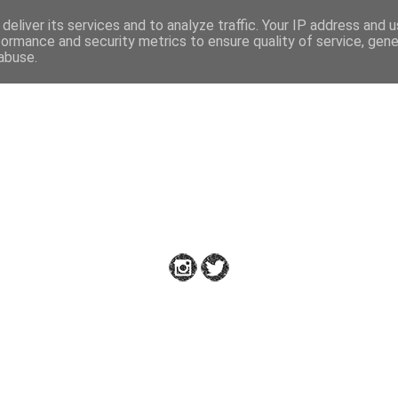
deliver its services and to analyze traffic. Your IP address and 
formance and security metrics to ensure quality of service, gen
abuse.
Down to