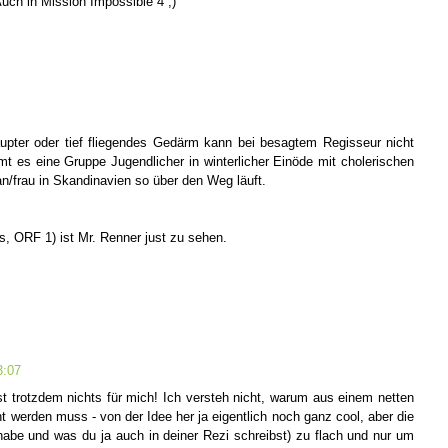
uch in Mission Impossible 4 ;)
pter oder tief fliegendes Gedärm kann bei besagtem Regisseur nicht
 es eine Gruppe Jugendlicher in winterlicher Einöde mit cholerischen
frau in Skandinavien so über den Weg läuft.
s, ORF 1) ist Mr. Renner just zu sehen.
3:07
st trotzdem nichts für mich! Ich versteh nicht, warum aus einem netten
werden muss - von der Idee her ja eigentlich noch ganz cool, aber die
habe und was du ja auch in deiner Rezi schreibst) zu flach und nur um