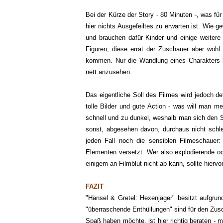
Bei der Kürze der Story - 80 Minuten -, was fü
hier nichts Ausgefeiltes zu erwarten ist. Wie
und brauchen dafür Kinder und einige weitere
Figuren, diese errät der Zuschauer aber wohl
kommen. Nur die Wandlung eines Charakters k
nett anzusehen.
Das eigentliche Soll des Filmes wird jedoch de
tolle Bilder und gute Action - was will man 
schnell und zu dunkel, weshalb man sich den S
sonst, abgesehen davon, durchaus nicht schle
jeden Fall noch die sensiblen Filmeschauer:
Elementen versetzt. Wer also explodierende ode
einigem an Filmblut nicht ab kann, sollte hierv
FAZIT
"Hänsel & Gretel: Hexenjäger" besitzt aufgru
"überraschende Enthüllungen" sind für den Zus
Spaß haben möchte, ist hier richtig beraten - 