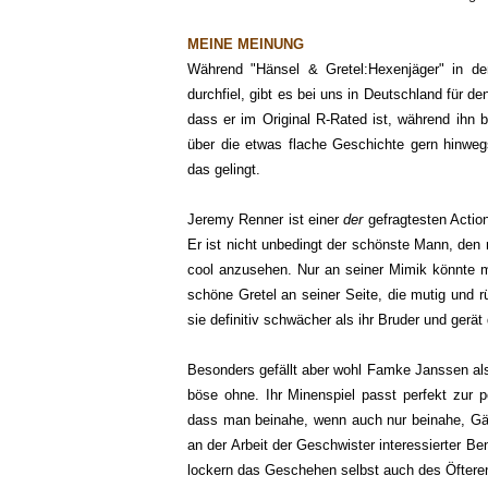
MEINE MEINUNG
Während "Hänsel & Gretel:Hexenjäger" in d
durchfiel, gibt es bei uns in Deutschland für de
dass er im Original R-Rated ist, während ihn b
über die etwas flache Geschichte gern hinwe
das gelingt.
Jeremy Renner ist einer
der
gefragtesten Action
Er ist nicht unbedingt der schönste Mann, den m
cool anzusehen. Nur an seiner Mimik könnte m
schöne Gretel an seiner Seite, die mutig und rü
sie definitiv schwächer als ihr Bruder und gerät
Besonders gefällt aber wohl Famke Janssen al
böse ohne. Ihr Minenspiel passt perfekt zur p
dass man beinahe, wenn auch nur beinahe, Gä
an der Arbeit der Geschwister interessierter B
lockern das Geschehen selbst auch des Öfteren