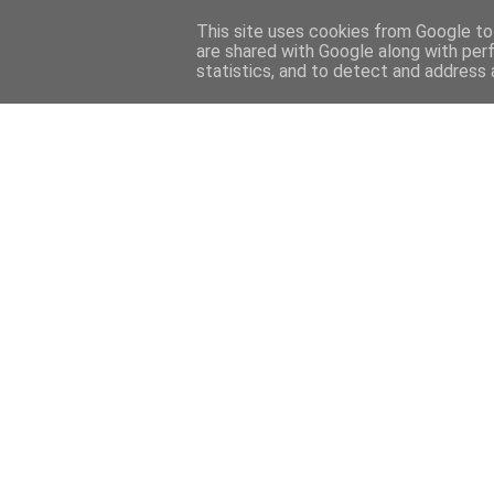
This site uses cookies from Google to 
are shared with Google along with per
statistics, and to detect and address 
Back 