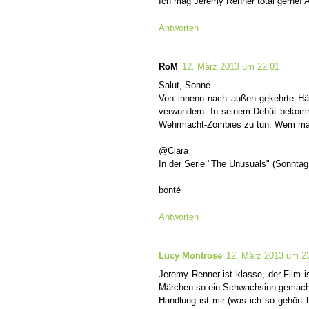
Ich mag Jeremy Renner total gerne! A
Antworten
RoM
12. März 2013 um 22:01
Salut, Sonne.
Von innenn nach außen gekehrte Häu
verwundern. In seinem Debüt bekommt
Wehrmacht-Zombies zu tun. Wem man/
@Clara
In der Serie "The Unusuals" (Sonntag
bonté
Antworten
Lucy Montrose
12. März 2013 um 2
Jeremy Renner ist klasse, der Film i
Märchen so ein Schwachsinn gemacht 
Handlung ist mir (was ich so gehört 