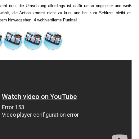
cht neu, die Umsetzung allerdings ist dafür umso origineller und weiß
ewählt, die Action kommt nicht zu kurz und bis zum Schluss bleibt es
ern hinwegsehen. 4 wohlverdiente Punkte!