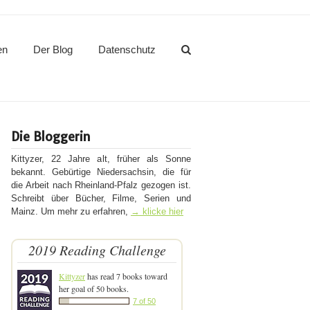
en
Der Blog
Datenschutz
Die Bloggerin
Kittyzer, 22 Jahre alt, früher als Sonne
bekannt. Gebürtige Niedersachsin, die für
die Arbeit nach Rheinland-Pfalz gezogen ist.
Schreibt über Bücher, Filme, Serien und
Mainz. Um mehr zu erfahren,
→ klicke hier
2019 Reading Challenge
Kittyzer
has read 7 books toward
her goal of 50 books.
7 of 50