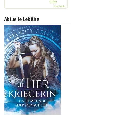
(14%)
view books
Aktuelle Lektüre