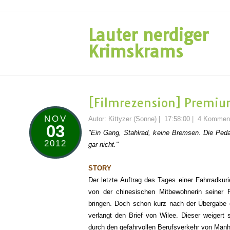
Lauter nerdiger
Krimskrams
[Filmrezension] Premiu
NOV
Autor:
Kittyzer (Sonne)
|
17:58:00
|
4 Kommen
03
"Ein Gang, Stahlrad, keine Bremsen. Die Pedal
2012
gar nicht."
STORY
Der letzte Auftrag des Tages einer Fahrradkuri
von der chinesischen Mitbewohnerin seiner 
bringen. Doch schon kurz nach der Übergabe 
verlangt den Brief von Wilee. Dieser weigert 
durch den gefahrvollen Berufsverkehr von Manh