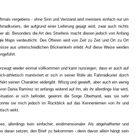
 oftmals vergebens - ohne Sinn und Verstand wird meistens einfach nur um
hrradkuriers, der aufgrund einer Lieferung gejagt wird, zwar auch nichts
aber ab. Besonders die Art des Streifens macht diesen jedoch von Anfang
 Maps verdeutlicht. Des Öfteren wird von Zeit zu Zeit und Ort zu Ort
isse aus unterschiedlichen Blickwinkeln erlebt. Auf diese Weise werden
ngeführt.
berzeugt wieder einmal vollkommen und kann nunzeigen, dass er auch auf
ich-athletisch manövriert er sich in seiner Rolle als Fahrradkurier durch
rfekt seinen Charakter widergibt: Witzig und gewieft, aber auch ein wenig
n Dania Ramirez ist anfangs wütend auf ihn, als ihr allerdings klar wird,
ituation er sich befindet, gewinnt die Sorge Oberhand, was sie sehr
nnte sie mich jedoch im Rückblick auf das Kennenlernen von ihr und
isch wirkt.
, allerdings kein einfacher, eindimensionaler. Als abgehalfterter und
s daran setzen, den Brief zu bekommen - denn davon allein hängt sein