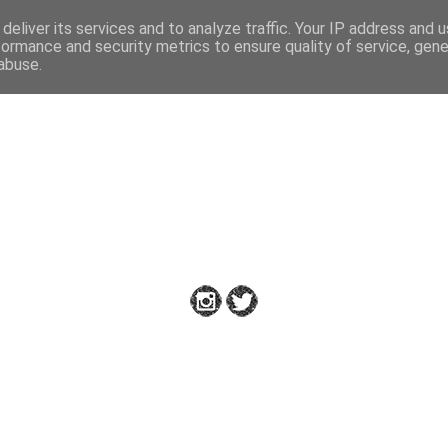
deliver its services and to analyze traffic. Your IP address and 
formance and security metrics to ensure quality of service, gen
abuse.
Down to