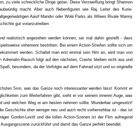
en, zu viele schreckliche Dinge getan. Diese Verzweiflung bringt Shannon
aubwürdig macht. Aber auch Nebenfiguren wie Raj, Leiter des Kurie-
 allgegenwärtigen Aasif Mandvi oder Wolé Parks als Wilees Rivale Manny
chichte gut voranzutreiben.
nd realistisch angesehen werden können, sei mal dahin gestellt - dass
spielsweise vehement bestritten. Bei einem Action-Streifen sollte sich um
g gekümmert werden. Schaltet man erst einmal sein Hirn an, wird man von
n Adrenalin-Rausch folgt auf den nächsten, Crashs bleiben nicht aus und
Spaß, besonders, da der Verfolgte auf dem Fahrrad sitzt und so originelle
chsten Sinn, was das Ganze noch interessanter werden lässt: Kommt er
lichkeiten zum Weiterfahren gibt, sieht er vor seinem inneren Auge, was
ird und welchen Weg er am besten nehmen sollte. Wunderbar umgesetzt!
e Geschichte eher weniger neu und auch recht vorhersehbar ist - das ist
räger Gordon-Levitt und die tollen Action-Szenen ist der Film aufregend
e Ausgangsszene zurückführt und damit das Ganze perfekt beendet.