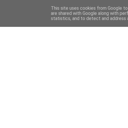
This site uses cookies from Google to 
are shared with Google along with per
statistics, and to detect and address 
Back 