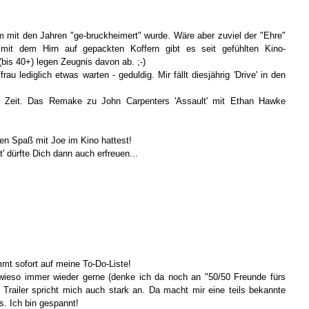
m mit den Jahren "ge-bruckheimert" wurde. Wäre aber zuviel der "Ehre"
 mit dem Hirn auf gepackten Koffern gibt es seit gefühlten Kino-
bis 40+) legen Zeugnis davon ab. ;-)
au lediglich etwas warten - geduldig. Mir fällt diesjährig 'Drive' in den
er Zeit. Das Remake zu John Carpenters 'Assault' mit Ethan Hawke
nen Spaß mit Joe im Kino hattest!
' dürfte Dich dann auch erfreuen...
mmt sofort auf meine To-Do-Liste!
wieso immer wieder gerne (denke ich da noch an "50/50 Freunde fürs
er Trailer spricht mich auch stark an. Da macht mir eine teils bekannte
s. Ich bin gespannt!