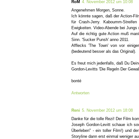
RoM
4. November 2012 um 10:08
Angenehmen Morgen, Sonne.
Ich könnte sagen, daß der Action-Fil
für Crash-Jerry. Kaboumm-Streifen
Ewigkeiten. Video-Abende bei Jungs (
Auf die richtig gute Action muß man/fr
Sinn. 'Sucker Punsh' anno 2011.
Afflecks 'The Town' von vor einig
(bedeutend besser als das Original).
Es freut mich jedenfalls, daß Du Dei
Gordon-Levitts 'Die Regeln Der Gewalt
bonté
Antworten
Reni
5. November 2012 um 18:08
Danke für die tolle Rezi! Der Film ko
Joseph Gordon-Levitt schaue ich so
Überleben" - ein toller Film!) und d
Storyline dann erst einmal weniger au