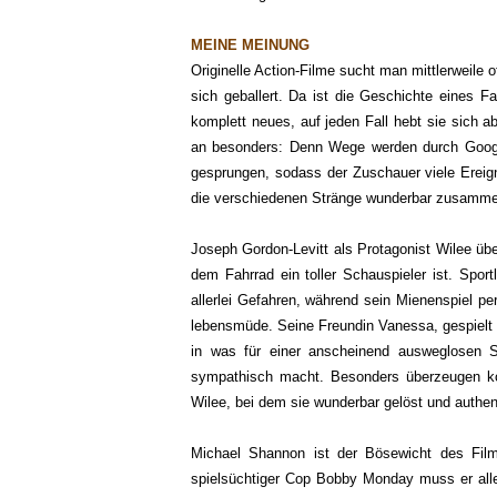
MEINE MEINUNG
Originelle Action-Filme sucht man mittlerweile
sich geballert. Da ist die Geschichte eines Fa
komplett neues, auf jeden Fall hebt sie sich 
an besonders: Denn Wege werden durch Google
gesprungen, sodass der Zuschauer viele Ereign
die verschiedenen Stränge wunderbar zusamme
Joseph Gordon-Levitt als Protagonist Wilee ü
dem Fahrrad ein toller Schauspieler ist. Sportl
allerlei Gefahren, während sein Mienenspiel pe
lebensmüde. Seine Freundin Vanessa, gespielt vo
in was für einer anscheinend ausweglosen S
sympathisch macht. Besonders überzeugen ko
Wilee, bei dem sie wunderbar gelöst und authent
Michael Shannon ist der Bösewicht des Filmes
spielsüchtiger Cop Bobby Monday muss er alle