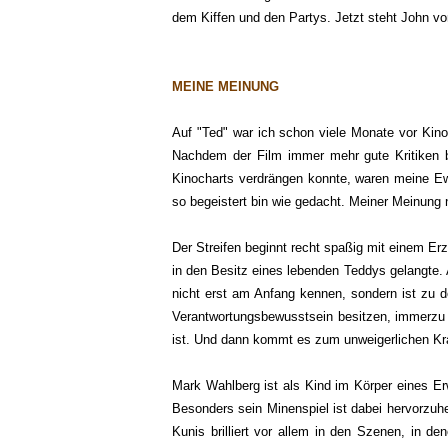
dem Kiffen und den Partys. Jetzt steht John v
MEINE MEINUNG
Auf "Ted" war ich schon viele Monate vor Kinos
Nachdem der Film immer mehr gute Kritiken 
Kinocharts verdrängen konnte, waren meine Ewar
so begeistert bin wie gedacht. Meiner Meinung n
Der Streifen beginnt recht spaßig mit einem Er
in den Besitz eines lebenden Teddys gelangte. 
nicht erst am Anfang kennen, sondern ist zu
Verantwortungsbewusstsein besitzen, immerzu k
ist. Und dann kommt es zum unweigerlichen Kr
Mark Wahlberg ist als Kind im Körper eines E
Besonders sein Minenspiel ist dabei hervorzuh
Kunis brilliert vor allem in den Szenen, in de