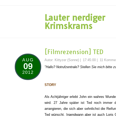
Lauter nerdiger
Krimskrams
[Filmrezension] TED
AUG
Autor:
Kittyzer (Sonne)
|
17:45:00
|
11 Kommen
09
"Hallo? Notrufzentrale? Stellen Sie mich bitte z
2012
STORY
Als Achtjähriger erlebt John ein wahres Wund
wird. 27 Jahre später ist Ted noch immer 
arrangieren, die sich aber sehnlichst die Re
Ted wünscht. Irgendwann aber ist auch Loris 