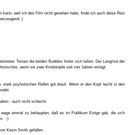
n kann, weil ich den Film nicht gesehen habe, finde ich auch diese Rezi
berzeugend ;)
rwüstetes Terrain die beiden Buddies hinter sich laßen. Der Langmut der
stisches, wenn sie zwei Kindsköpfe seit vier Jahren erträgt.
bis stark psyhotischen Rollen gut drauf. Wenn er den Kopf leicht in den
redet.
lten - auch nicht schlecht.
h wage einmal zu behaupten, daß es im Publikum Einige gab, die sich
n. :-)
 von Kevin Smith gefallen.