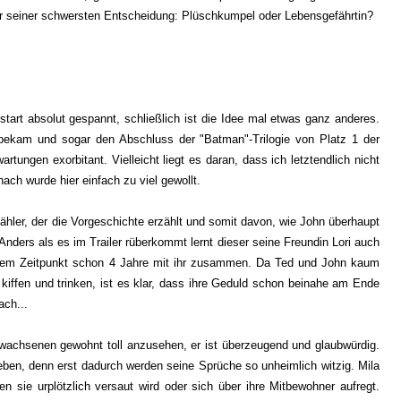
or seiner schwersten Entscheidung: Plüschkumpel oder Lebensgefährtin?
tart absolut gespannt, schließlich ist die Idee mal etwas ganz anderes.
bekam und sogar den Abschluss der "Batman"-Trilogie von Platz 1 der
tungen exorbitant. Vielleicht liegt es daran, dass ich letztendlich nicht
ach wurde hier einfach zu viel gewollt.
zähler, der die Vorgeschichte erzählt und somit davon, wie John überhaupt
Anders als es im Trailer rüberkommt lernt dieser seine Freundin Lori auch
 dem Zeitpunkt schon 4 Jahre mit ihr zusammen. Da Ted und John kaum
iffen und trinken, ist es klar, dass ihre Geduld schon beinahe am Ende
ach...
rwachsenen gewohnt toll anzusehen, er ist überzeugend und glaubwürdig.
eben, denn erst dadurch werden seine Sprüche so unheimlich witzig. Mila
nen sie urplötzlich versaut wird oder sich über ihre Mitbewohner aufregt.