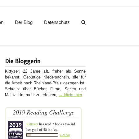
en
Der Blog
Datenschutz
Die Bloggerin
Kittyzer, 22 Jahre alt, früher als Sonne
bekannt. Gebürtige Niedersachsin, die für
die Arbeit nach Rheinland-Pfalz gezogen ist.
Schreibt über Bücher, Filme, Serien und
Mainz. Um mehr zu erfahren,
→ klicke hier
2019 Reading Challenge
Kittyzer
has read 7 books toward
her goal of 50 books.
7 of 50