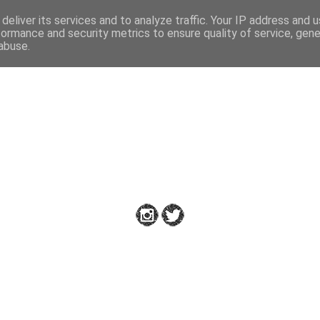
deliver its services and to analyze traffic. Your IP address and 
formance and security metrics to ensure quality of service, gen
abuse.
Down to