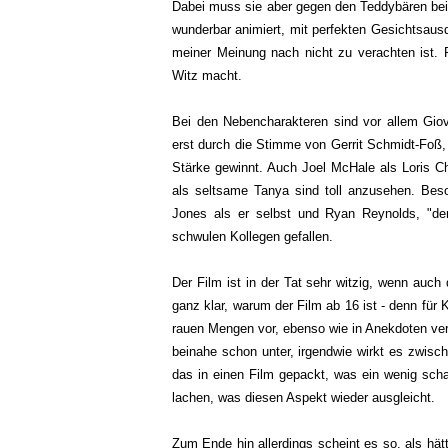
Dabei muss sie aber gegen den Teddybären bein
wunderbar animiert, mit perfekten Gesichtsau
meiner Meinung nach nicht zu verachten ist. 
Witz macht.
Bei den Nebencharakteren sind vor allem Giov
erst durch die Stimme von Gerrit Schmidt-Foß, 
Stärke gewinnt. Auch Joel McHale als Loris Ch
als seltsame Tanya sind toll anzusehen. Bes
Jones als er selbst und Ryan Reynolds, "d
schwulen Kollegen gefallen.
Der Film ist in der Tat sehr witzig, wenn auch
ganz klar, warum der Film ab 16 ist - denn für 
rauen Mengen vor, ebenso wie in Anekdoten verp
beinahe schon unter, irgendwie wirkt es zwisch
das in einen Film gepackt, was ein wenig scha
lachen, was diesen Aspekt wieder ausgleicht.
Zum Ende hin allerdings scheint es so, als hät