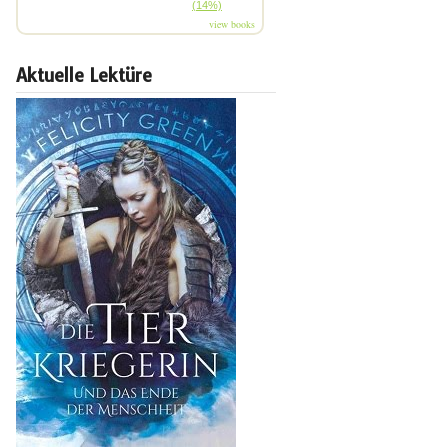
(14%)
view books
Aktuelle Lektüre