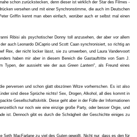
ahe schon zurückstecken, denn dieser ist wirklich der Star des Filmes -
sdrücken versehen und mit einer Synchronstimme, die auch im Deutschen
Peter Griffin kennt man eben einfach, worüber auch er selbst mal einen
anni Ribisi als psychotischer Donny toll anzusehen, der aber vor allem
der auch Leonardo DiCaprio und Scott Caan synchronisiert, so richtig an
ef Rex, der nicht locker lässt, sie zu umwerben, und Laura Vandervoort
onders haben mir aber in diesem Bereich die Gastauftritte von Sam J.
em Typen, der aussieht wie der aus
Green Lantern
", als Freund eines
 die perversen und schon glatt obszönen Witze vorherrschen. Es ist also
Kinder sind diese Sprüche nichts! Sex, Drogen, Alkohol, all dies kommt in
ackte Gesellschaftskritik. Diese geht aber in der Fülle der Informationen
enzeitlich nur noch wie eine einzige große Party, oder besser Orgie, und
de ist. Dennoch gibt es durch die Schrägheit der Geschichte einiges zu
te Seth MacFarlane zu viel des Guten gewollt. Nicht nur, dass es den für