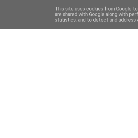
This site uses cookies from Google to 
are shared with Google along with per
statistics, and to detect and address 
Back 