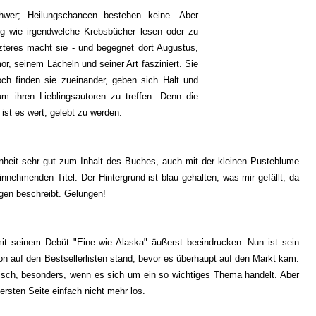
hwer; Heilungschancen bestehen keine. Aber
nig wie irgendwelche Krebsbücher lesen oder zu
zteres macht sie - und begegnet dort Augustus,
, seinem Lächeln und seiner Art fasziniert. Sie
och finden sie zueinander, geben sich Halt und
 ihren Lieblingsautoren zu treffen. Denn die
ist es wert, gelebt zu werden.
nheit sehr gut zum Inhalt des Buches, auch mit der kleinen Pusteblume
nehmenden Titel. Der Hintergrund ist blau gehalten, was mir gefällt, da
en beschreibt. Gelungen!
it seinem Debüt "Eine wie Alaska" äußerst beeindrucken. Nun ist sein
n auf den Bestsellerlisten stand, bevor es überhaupt auf den Markt kam.
tisch, besonders, wenn es sich um ein so wichtiges Thema handelt. Aber
ersten Seite einfach nicht mehr los.