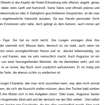
. Obwohl er den Aspekt der Krebs-Erkrankung sehr offensiv angeht, genau
r dabei stets sanft und humorvoll. Seine Sätze sind oftmals präzise und
ndwurmsätzen oder in Dialogform geschriebenen Gesprächen, an die man
ungeheuerliche Intensität ausüben. Da aus Hazels personaler Sicht
re Emotionen sehr nahe, doch gelingt es dem Autoren, auch immer auf
 Figur. Sie hat es nicht leicht; ihre Lungen versagen ohne ihre
der sammelt sich Wasser darin, dennoch ist sie stark, auch wenn sie
tzt einen unvergleichlichen Humor und ist absolut liebenswürdig, sie
cken und Kanten, was sie sehr menschlich macht. Auch Augustus ist ein
von einer herzergreifenden Weisheit, die nie übertrieben wirkt, und mit
t er es immer, das Buch noch zusätzlich aufzulockern. Er ist mutig und
che Seite, die ebenso schön zu entdecken ist.
zigen Charakter, den man nicht ausstehen kann, was aber nicht einmal
ern, die sich der Aussicht stellen müssen, dass ihre Tochter bald sterben
nd ihre Mutter sich in ihre Aufgaben stürzt. Oder Isaac, Augustus' bester
h Augenkrebs blind wird und der dennoch nie den Mut verliert. Und selbst
t, besitzt eine Geschichte, die das alles verständlich macht. Aber auch