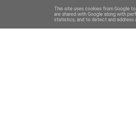
This site uses cookies from Google to 
are shared with Google along with per
statistics, and to detect and address 
Back 