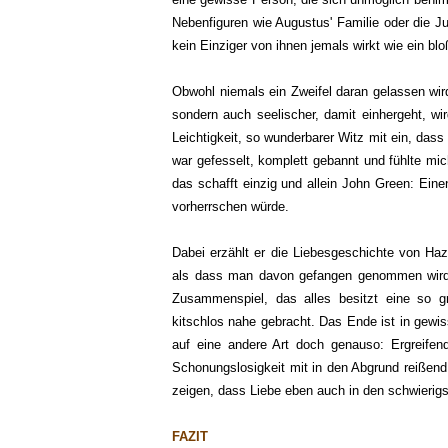
Nebenfiguren wie Augustus' Familie oder die J
kein Einziger von ihnen jemals wirkt wie ein blo
Obwohl niemals ein Zweifel daran gelassen wird
sondern auch seelischer, damit einhergeht, w
Leichtigkeit, so wunderbarer Witz mit ein, das
war gefesselt, komplett gebannt und fühlte mi
das schafft einzig und allein John Green: Eine
vorherrschen würde.
Dabei erzählt er die Liebesgeschichte von Haz
als dass man davon gefangen genommen wird. 
Zusammenspiel, das alles besitzt eine so 
kitschlos nahe gebracht. Das Ende ist in gewi
auf eine andere Art doch genauso: Ergreifend
Schonungslosigkeit mit in den Abgrund reißen
zeigen, dass Liebe eben auch in den schwieri
FAZIT