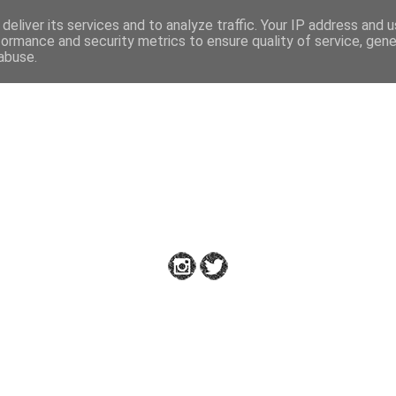
deliver its services and to analyze traffic. Your IP address and 
formance and security metrics to ensure quality of service, gen
abuse.
Down to