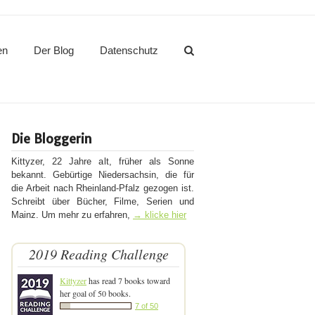
en
Der Blog
Datenschutz
Die Bloggerin
Kittyzer, 22 Jahre alt, früher als Sonne
bekannt. Gebürtige Niedersachsin, die für
die Arbeit nach Rheinland-Pfalz gezogen ist.
Schreibt über Bücher, Filme, Serien und
Mainz. Um mehr zu erfahren,
→ klicke hier
2019 Reading Challenge
Kittyzer
has read 7 books toward
her goal of 50 books.
7 of 50