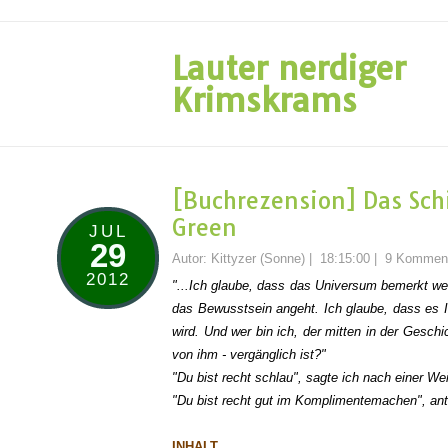
Lauter nerdiger
Krimskrams
[Buchrezension] Das Schi
Green
JUL
29
Autor:
Kittyzer (Sonne)
|
18:15:00
|
9 Kommen
2012
"...Ich glaube, dass das Universum bemerkt wer
das Bewusstsein angeht. Ich glaube, dass es I
wird. Und wer bin ich, der mitten in der Ges
von ihm - vergänglich ist?"
"Du bist recht schlau", sagte ich nach einer Wei
"Du bist recht gut im Komplimentemachen", ant
INHALT