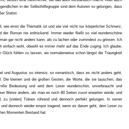
ugendlichen in der Selbsthilfegruppe sind dem Autoren so gelungen, dass
ßer Statist.
, wie ernst die Thematik ist und wie viel nicht nur körperlicher Schmerz,
ird der Roman nie erdrückend. Immer wieder fließt so viel wunderschöne
s man gar nicht anders kann, als zu lachen oder zumindest zu grinsen. Ich
ch einfach wohl, obwohl es immer mehr auf das Ende zuging. Ich glaube,
n Glück fühlen zu lassen, wo normalerweise schon längst die Traurigkeit
el und Augustus so intensiv, so romantisch, dass es nicht anders geht,
Die kleinen und die großen Gesten, die Worte, die sie tauschen, das
große Bedeutung und wird dem Leser wunderschön, unverbraucht und
sser Weise anders, als man es noch 80 Seiten zuvor erwarten würde, und
, zu [vielen] Tränen rührend und dennoch perfekt gelungen. In seiner
d und dennoch wieder empor tragend, wenn es darum geht, dem Leser zu
gsten Momenten Bestand hat.