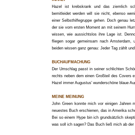
Hazel ist krebskrank und das ziemlich sc
bemitleidet werden will sie nicht, ebenso we
einer Selbsthilfegruppe gehen. Doch genau let
der sie vom ersten Moment an mit seinem Humor
wissen, wie aussichtslos ihre Lage ist. Denn
fliegen sogar gemeinsam nach Amsterdam, um
beiden wissen ganz genau: Jeder Tag zählt und 
BUCHAUFMACHUNG
Der Umschlag passt in seiner schlichten Schö
rechts neben dem einen Großteil des Covers ein
Hazel immer Augustus' wunderschöne blaue Aug
MEINE MEINUNG
John Green konnte mich vor einigen Jahren m
neuestes Buch erschienen, das in Amerika scho
Bei so einem Hype bin ich grundsätzlich skep
was soll ich sagen? Das Buch ließ mich ab der 