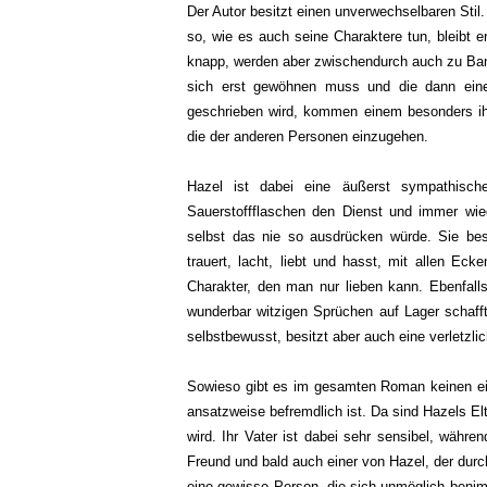
Der Autor besitzt einen unverwechselbaren Stil
so, wie es auch seine Charaktere tun, bleibt e
knapp, werden aber zwischendurch auch zu Ba
sich erst gewöhnen muss und die dann eine 
geschrieben wird, kommen einem besonders ih
die der anderen Personen einzugehen.
Hazel ist dabei eine äußerst sympathische
Sauerstoffflaschen den Dienst und immer wie
selbst das nie so ausdrücken würde. Sie besi
trauert, lacht, liebt und hasst, mit allen E
Charakter, den man nur lieben kann. Ebenfalls 
wunderbar witzigen Sprüchen auf Lager schaff
selbstbewusst, besitzt aber auch eine verletzli
Sowieso gibt es im gesamten Roman keinen ein
ansatzweise befremdlich ist. Da sind Hazels Elt
wird. Ihr Vater ist dabei sehr sensibel, währe
Freund und bald auch einer von Hazel, der durc
eine gewisse Person, die sich unmöglich benimm