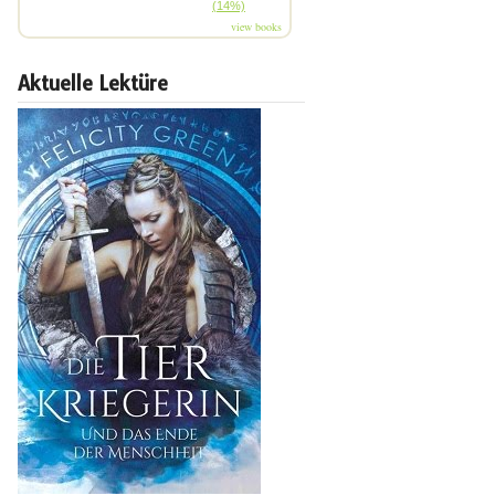
(14%)
view books
Aktuelle Lektüre