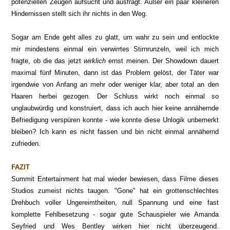
potenziellen Zeugen aufsucht und ausfragt. Außer ein paar kleineren
Hindernissen stellt sich ihr nichts in den Weg.
Sogar am Ende geht alles zu glatt, um wahr zu sein und entlockte
mir mindestens einmal ein verwirrtes Stirnrunzeln, weil ich mich
fragte, ob die das jetzt
wirklich
ernst meinen. Der Showdown dauert
maximal fünf Minuten, dann ist das Problem gelöst, der Täter war
irgendwie von Anfang an mehr oder weniger klar, aber total an den
Haaren herbei gezogen. Der Schluss wirkt noch einmal so
unglaubwürdig und konstruiert, dass ich auch hier keine annähernde
Befriedigung verspüren konnte - wie konnte diese Unlogik unbemerkt
bleiben? Ich kann es nicht fassen und bin nicht einmal annähernd
zufrieden.
FAZIT
Summit Entertainment hat mal wieder bewiesen, dass Filme dieses
Studios zumeist nichts taugen. "Gone" hat ein grottenschlechtes
Drehbuch voller Ungereimtheiten, null Spannung und eine fast
komplette Fehlbesetzung - sogar gute Schauspieler wie Amanda
Seyfried und Wes Bentley wirken hier nicht überzeugend.