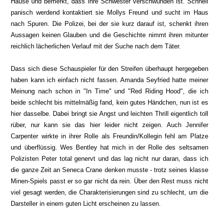
Hause und bemerkt, dass ihre Schwester verschwunden ist. Schnell
panisch werdend kontaktiert sie Mollys Freund und sucht im Haus
nach Spuren. Die Polizei, bei der sie kurz darauf ist, schenkt ihren
Aussagen keinen Glauben und die Geschichte nimmt ihren mitunter
reichlich lächerlichen Verlauf mit der Suche nach dem Täter.
Dass sich diese Schauspieler für den Streifen überhaupt hergegeben
haben kann ich einfach nicht fassen. Amanda Seyfried hatte meiner
Meinung nach schon in "In Time" und "Red Riding Hood", die ich
beide schlecht bis mittelmäßig fand, kein gutes Händchen, nun ist es
hier dasselbe. Dabei bringt sie Angst und leichten Thrill eigentlich toll
rüber, nur kann sie das hier leider nicht zeigen. Auch Jennifer
Carpenter wirkte in ihrer Rolle als Freundin/Kollegin fehl am Platze
und überflüssig. Wes Bentley hat mich in der Rolle des seltsamen
Polizisten Peter total genervt und das lag nicht nur daran, dass ich
die ganze Zeit an Seneca Crane denken musste - trotz seines klasse
Minen-Spiels passt er so gar nicht da rein. Über den Rest muss nicht
viel gesagt werden, die Charakterisierungen sind zu schlecht, um die
Darsteller in einem guten Licht erscheinen zu lassen.