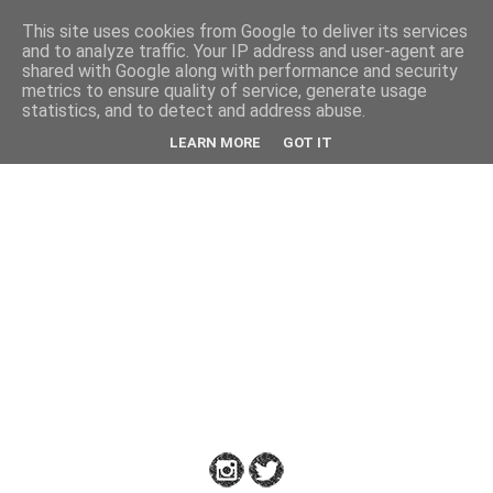
This site uses cookies from Google to deliver its services
Back
and to analyze traffic. Your IP address and user-agent are
shared with Google along with performance and security
metrics to ensure quality of service, generate usage
statistics, and to detect and address abuse.
Down
LEARN MORE
GOT IT
to
Earth