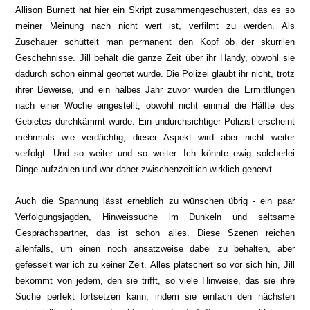
Allison Burnett hat hier ein Skript zusammengeschustert, das es so
meiner Meinung nach nicht wert ist, verfilmt zu werden. Als
Zuschauer schüttelt man permanent den Kopf ob der skurrilen
Geschehnisse. Jill behält die ganze Zeit über ihr Handy, obwohl sie
dadurch schon einmal geortet wurde. Die Polizei glaubt ihr nicht, trotz
ihrer Beweise, und ein halbes Jahr zuvor wurden die Ermittlungen
nach einer Woche eingestellt, obwohl nicht einmal die Hälfte des
Gebietes durchkämmt wurde. Ein undurchsichtiger Polizist erscheint
mehrmals wie verdächtig, dieser Aspekt wird aber nicht weiter
verfolgt. Und so weiter und so weiter. Ich könnte ewig solcherlei
Dinge aufzählen und war daher zwischenzeitlich wirklich genervt.
Auch die Spannung lässt erheblich zu wünschen übrig - ein paar
Verfolgungsjagden, Hinweissuche im Dunkeln und seltsame
Gesprächspartner, das ist schon alles. Diese Szenen reichen
allenfalls, um einen noch ansatzweise dabei zu behalten, aber
gefesselt war ich zu keiner Zeit. Alles plätschert so vor sich hin, Jill
bekommt von jedem, den sie trifft, so viele Hinweise, das sie ihre
Suche perfekt fortsetzen kann, indem sie einfach den nächsten