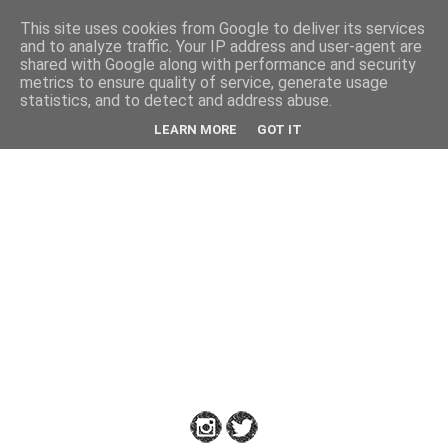
This site uses cookies from Google to deliver its services
Back
and to analyze traffic. Your IP address and user-agent are
shared with Google along with performance and security
metrics to ensure quality of service, generate usage
statistics, and to detect and address abuse.
Down
LEARN MORE
GOT IT
to
Earth