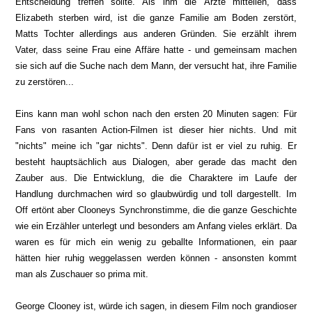
Entscheidung treffen sollte. Als ihm die Ärzte mitteilen, dass
Elizabeth sterben wird, ist die ganze Familie am Boden zerstört,
Matts Tochter allerdings aus anderen Gründen. Sie erzählt ihrem
Vater, dass seine Frau eine Affäre hatte - und gemeinsam machen
sie sich auf die Suche nach dem Mann, der versucht hat, ihre Familie
zu zerstören...
Eins kann man wohl schon nach den ersten 20 Minuten sagen: Für
Fans von rasanten Action-Filmen ist dieser hier nichts. Und mit
"nichts" meine ich "gar nichts". Denn dafür ist er viel zu ruhig. Er
besteht hauptsächlich aus Dialogen, aber gerade das macht den
Zauber aus. Die Entwicklung, die die Charaktere im Laufe der
Handlung durchmachen wird so glaubwürdig und toll dargestellt. Im
Off ertönt aber Clooneys Synchronstimme, die die ganze Geschichte
wie ein Erzähler unterlegt und besonders am Anfang vieles erklärt. Da
waren es für mich ein wenig zu geballte Informationen, ein paar
hätten hier ruhig weggelassen werden können - ansonsten kommt
man als Zuschauer so prima mit.
George Clooney ist, würde ich sagen, in diesem Film noch grandioser