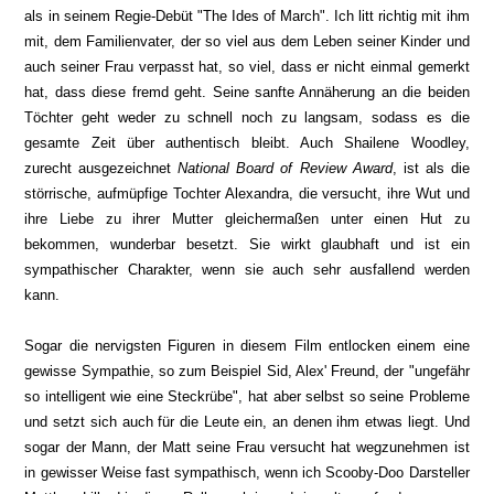
als in seinem Regie-Debüt "The Ides of March". Ich litt richtig mit ihm
mit, dem Familienvater, der so viel aus dem Leben seiner Kinder und
auch seiner Frau verpasst hat, so viel, dass er nicht einmal gemerkt
hat, dass diese fremd geht. Seine sanfte Annäherung an die beiden
Töchter geht weder zu schnell noch zu langsam, sodass es die
gesamte Zeit über authentisch bleibt. Auch Shailene Woodley,
zurecht ausgezeichnet
National Board of Review Award
, ist als die
störrische, aufmüpfige Tochter Alexandra, die versucht, ihre Wut und
ihre Liebe zu ihrer Mutter gleichermaßen unter einen Hut zu
bekommen, wunderbar besetzt. Sie wirkt glaubhaft und ist ein
sympathischer Charakter, wenn sie auch sehr ausfallend werden
kann.
Sogar die nervigsten Figuren in diesem Film entlocken einem eine
gewisse Sympathie, so zum Beispiel Sid, Alex' Freund, der "ungefähr
so intelligent wie eine Steckrübe", hat aber selbst so seine Probleme
und setzt sich auch für die Leute ein, an denen ihm etwas liegt. Und
sogar der Mann, der Matt seine Frau versucht hat wegzunehmen ist
in gewisser Weise fast sympathisch, wenn ich Scooby-Doo Darsteller