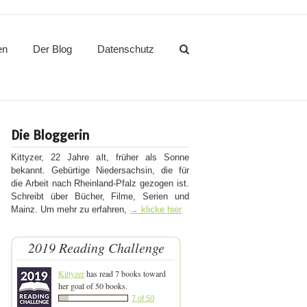
en
Der Blog
Datenschutz
Die Bloggerin
Kittyzer, 22 Jahre alt, früher als Sonne
bekannt. Gebürtige Niedersachsin, die für
die Arbeit nach Rheinland-Pfalz gezogen ist.
Schreibt über Bücher, Filme, Serien und
Mainz. Um mehr zu erfahren,
→ klicke hier
2019 Reading Challenge
Kittyzer
has read 7 books toward
her goal of 50 books.
7 of 50