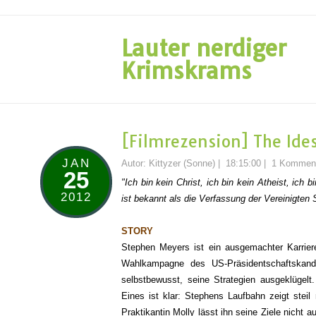
Lauter nerdiger
Krimskrams
[Filmrezension] The Ide
JAN
Autor:
Kittyzer (Sonne)
|
18:15:00
|
1 Kommen
25
"Ich bin kein Christ, ich bin kein Atheist, ich
2012
ist bekannt als die Verfassung der Vereinigten
STORY
Stephen Meyers ist ein ausgemachter Karriere
Wahlkampagne des US-Präsidentschaftskandi
selbstbewusst, seine Strategien ausgeklügelt. L
Eines ist klar: Stephens Laufbahn zeigt steil
Praktikantin Molly lässt ihn seine Ziele nicht a