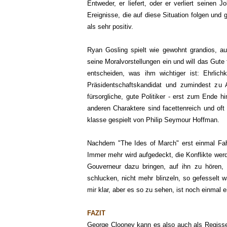
Entweder, er liefert, oder er verliert seinen
Ereignisse, die auf diese Situation folgen und
als sehr positiv.
Ryan Gosling spielt wie gewohnt grandios, auth
seine Moralvorstellungen ein und will das Gute
entscheiden, was ihm wichtiger ist: Ehrlic
Präsidentschaftskandidat und zumindest zu
fürsorgliche, gute Politiker - erst zum Ende h
anderen Charaktere sind facettenreich und oft
klasse gespielt von Philip Seymour Hoffman.
Nachdem "The Ides of March" erst einmal Fahr
Immer mehr wird aufgedeckt, die Konflikte we
Gouverneur dazu bringen, auf ihn zu hören,
schlucken, nicht mehr blinzeln, so gefesselt w
mir klar, aber es so zu sehen, ist noch einmal
FAZIT
George Clooney kann es also auch als Regisseur