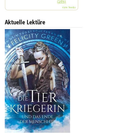
(14%)
view books
Aktuelle Lektüre