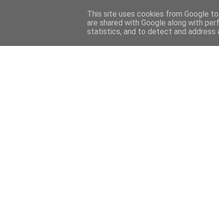
This site uses cookies from Google to 
are shared with Google along with per
statistics, and to detect and address 
Back 