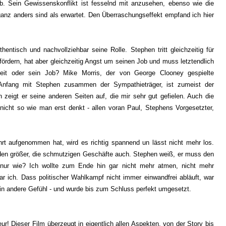
 Job. Sein Gewissenskonflikt ist fesselnd mit anzusehen, ebenso wie die
 ganz anders sind als erwartet. Den Überraschungseffekt empfand ich hier
entisch und nachvollziehbar seine Rolle. Stephen tritt gleichzeitig für
 fördern, hat aber gleichzeitig Angst um seinen Job und muss letztendlich
hkeit oder sein Job? Mike Morris, der von George Clooney gespielte
 Anfang mit Stephen zusammen der Sympathieträger, ist zumeist der
in zeigt er seine anderen Seiten auf, die mir sehr gut gefielen. Auch die
 nicht so wie man erst denkt - allen voran Paul, Stephens Vorgesetzter,
t aufgenommen hat, wird es richtig spannend un lässt nicht mehr los.
rden größer, die schmutzigen Geschäfte auch. Stephen weiß, er muss den
 nur wie? Ich wollte zum Ende hin gar nicht mehr atmen, nicht mehr
ar ich. Dass politischer Wahlkampf nicht immer einwandfrei abläuft, war
 ein andere Gefühl - und wurde bis zum Schluss perfekt umgesetzt.
! Dieser Film überzeugt in eigentlich allen Aspekten, von der Story bis