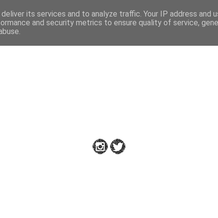
deliver its services and to analyze traffic. Your IP address and 
formance and security metrics to ensure quality of service, gen
abuse.
Down to