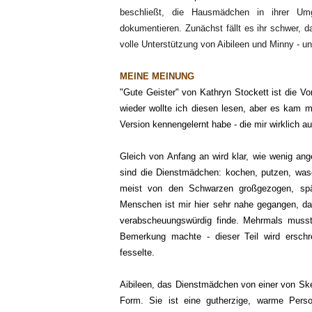
beschließt, die Hausmädchen in ihrer Um
dokumentieren. Zunächst fällt es ihr schwer, da
volle Unterstützung von Aibileen und Minny - un
MEINE MEINUNG
"Gute Geister" von Kathryn Stockett ist die Vo
wieder wollte ich diesen lesen, aber es kam m
Version kennengelernt habe - die mir wirklich au
Gleich von Anfang an wird klar, wie wenig an
sind die Dienstmädchen: kochen, putzen, wa
meist von den Schwarzen großgezogen, späte
Menschen ist mir hier sehr nahe gegangen, da
verabscheuungswürdig finde. Mehrmals musst
Bemerkung machte - dieser Teil wird ersch
fesselte.
Aibileen, das Dienstmädchen von einer von Skee
Form. Sie ist eine gutherzige, warme Pers