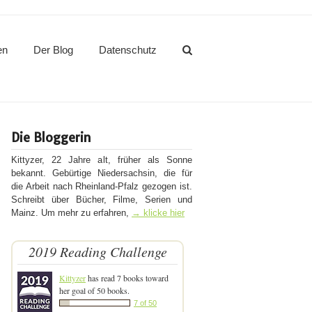
en
Der Blog
Datenschutz
Die Bloggerin
Kittyzer, 22 Jahre alt, früher als Sonne
bekannt. Gebürtige Niedersachsin, die für
die Arbeit nach Rheinland-Pfalz gezogen ist.
Schreibt über Bücher, Filme, Serien und
Mainz. Um mehr zu erfahren,
→ klicke hier
2019 Reading Challenge
Kittyzer
has read 7 books toward
her goal of 50 books.
7 of 50