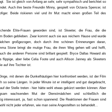
gt. Sie ist gleich von Anfang an sehr, sehr sympathisch und berichtet so
indet. Auch ihre beste Freundin Minny, gespielt von Octavia Spencer, ist
pfiger. Beide riskieren viel und ihr Mut macht einen großen Teil des
chende Elite-Frauen geworden sind, ist Skeeter, die Frau, die die
dem Boden geblieben. Zwar kommt auch sie aus reichem Hause und wurde
ädchen großgezogen, doch durch ihre schönen Erinnerungen daran,
ma Stone bringt die mutige Frau, die ihren Weg gehen will und hofft,
uch die anderen Persone sind brillant gespielt: Bryce Dallas Howard als
ls flippige, aber liebe Celia Foote und auch Allison Janney als Skeeters
e auf ihre Tochter ist.
ge, mit denen die Dunkelhäutigen hier konfrontiert werden, ist der Film
 so seine Längen. In jeder Minute ist er intelligent und gut dargebracht,
auf der Stelle treten - hier hätte wohl etwas gekürzt werden können. Aber
gsam wachsenden Mut der Dienstmädchen und schließlich die
tig interessant, ja, fast schon spannend. Die Reaktionen der Frauen sind
 wohl nicht jeder erfahren, wie man seine Angestellten so behandelt...