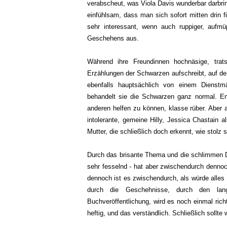
verabscheut, was Viola Davis wunderbar darbrin
einfühlsam, dass man sich sofort mitten drin f
sehr interessant, wenn auch ruppiger, aufmü
Geschehens aus.
Während ihre Freundinnen hochnäsige, trats
Erzählungen der Schwarzen aufschreibt, auf 
ebenfalls hauptsächlich von einem Dienstm
behandelt sie die Schwarzen ganz normal. Em
anderen helfen zu können, klasse rüber. Aber a
intolerante, gemeine Hilly, Jessica Chastain a
Mutter, die schließlich doch erkennt, wie stolz si
Durch das brisante Thema und die schlimmen Din
sehr fesselnd - hat aber zwischendurch dennoch
dennoch ist es zwischendurch, als würde alles 
durch die Geschehnisse, durch den lan
Buchveröffentlichung, wird es noch einmal rich
heftig, und das verständlich. Schließlich sollte