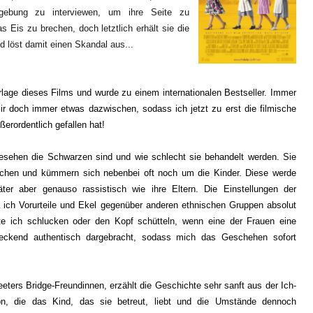
gebung zu interviewen, um ihre Seite zu
s Eis zu brechen, doch letztlich erhält sie die
d löst damit einen Skandal aus...
rlage dieses Films und wurde zu einem internationalen Bestseller. Immer
ir doch immer etwas dazwischen, sodass ich jetzt zu erst die filmische
ßerordentlich gefallen hat!
gesehen die Schwarzen sind und wie schlecht sie behandelt werden. Sie
schen und kümmern sich nebenbei oft noch um die Kinder. Diese werde
r aber genauso rassistisch wie ihre Eltern. Die Einstellungen der
 ich Vorurteile und Ekel gegenüber anderen ethnischen Gruppen absolut
e ich schlucken oder den Kopf schütteln, wenn eine der Frauen eine
reckend authentisch dargebracht, sodass mich das Geschehen sofort
ters Bridge-Freundinnen, erzählt die Geschichte sehr sanft aus der Ich-
on, die das Kind, das sie betreut, liebt und die Umstände dennoch