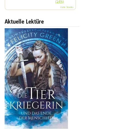
(14%)
view books
Aktuelle Lektüre