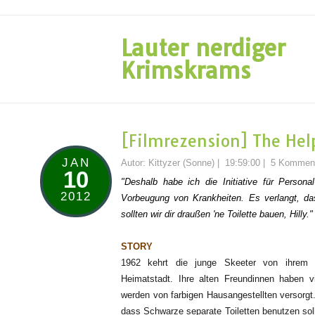
Lauter nerdiger
Krimskrams
[Filmrezension] The Hel
JAN
Autor:
Kittyzer (Sonne)
|
19:59:00
|
5 Kommen
10
"Deshalb habe ich die Initiative für Persona
2012
Vorbeugung von Krankheiten. Es verlangt, dass 
sollten wir dir draußen 'ne Toilette bauen, Hilly."
STORY
1962 kehrt die junge Skeeter von ihrem C
Heimatstadt. Ihre alten Freundinnen haben v
werden von farbigen Hausangestellten versorgt.
dass Schwarze separate Toiletten benutzen sol