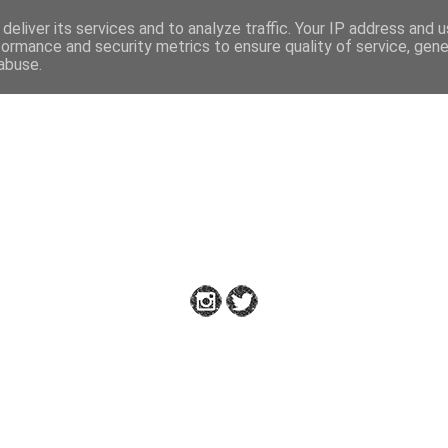
deliver its services and to analyze traffic. Your IP address and 
formance and security metrics to ensure quality of service, gen
abuse.
Down to