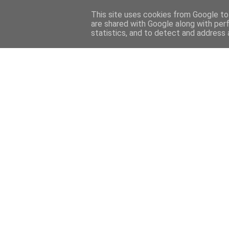
This site uses cookies from Google to 
are shared with Google along with per
statistics, and to detect and address 
Back 