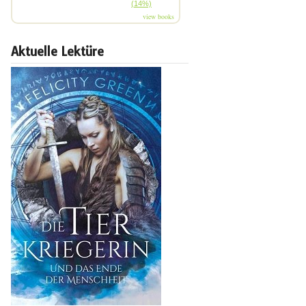
(14%)
view books
Aktuelle Lektüre