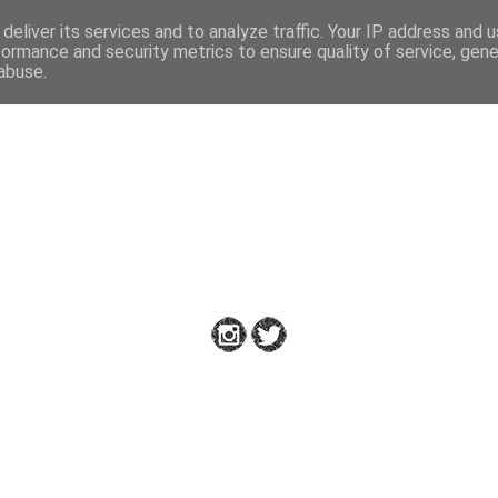
deliver its services and to analyze traffic. Your IP address and 
formance and security metrics to ensure quality of service, gen
abuse.
Down to