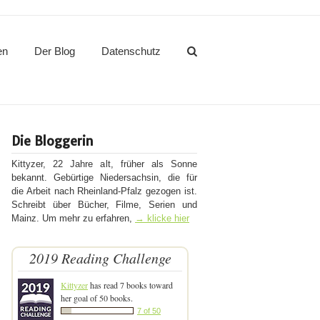
en
Der Blog
Datenschutz
Die Bloggerin
Kittyzer, 22 Jahre alt, früher als Sonne
bekannt. Gebürtige Niedersachsin, die für
die Arbeit nach Rheinland-Pfalz gezogen ist.
Schreibt über Bücher, Filme, Serien und
Mainz. Um mehr zu erfahren,
→ klicke hier
2019 Reading Challenge
Kittyzer
has read 7 books toward
her goal of 50 books.
7 of 50