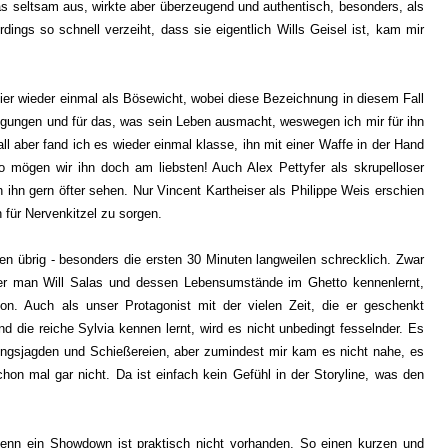
as seltsam aus, wirkte aber überzeugend und authentisch, besonders, als
erdings so schnell verzeiht, dass sie eigentlich Wills Geisel ist, kam mir
ier wieder einmal als Bösewicht, wobei diese Bezeichnung in diesem Fall
ugungen und für das, was sein Leben ausmacht, weswegen ich mir für ihn
l aber fand ich es wieder einmal klasse, ihn mit einer Waffe in der Hand
 mögen wir ihn doch am liebsten! Auch Alex Pettyfer als skrupelloser
ch ihn gern öfter sehen. Nur Vincent Kartheiser als Philippe Weis erschien
 für Nervenkitzel zu sorgen.
en übrig - besonders die ersten 30 Minuten langweilen schrecklich. Zwar
der man Will Salas und dessen Lebensumstände im Ghetto kennenlernt,
ion. Auch als unser Protagonist mit der vielen Zeit, die er geschenkt
d die reiche Sylvia kennen lernt, wird es nicht unbedingt fesselnder. Es
ungsjagden und Schießereien, aber zumindest mir kam es nicht nahe, es
on mal gar nicht. Da ist einfach kein Gefühl in der Storyline, was den
enn ein Showdown ist praktisch nicht vorhanden. So einen kurzen und