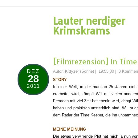
Lauter nerdiger
Krimskrams
[Filmrezension] In Time
DEZ
Autor:
Kittyzer (Sonne)
|
19:55:00
|
3 Kommen
28
STORY
2011
In einer Welt, in der man ab 25 Jahren nicht
erarbeitet wird, kämpft Will mit vielen ande
Fremden mit viel Zeit beschenkt wird, dringt Wi
haben und praktisch unsterblich sind. Will suc
dem Radar der Time Keeper, die ihn unbarmherz
MEINE MEINUNG
Der etwas verwirrende Plot hat mich ja nun vo