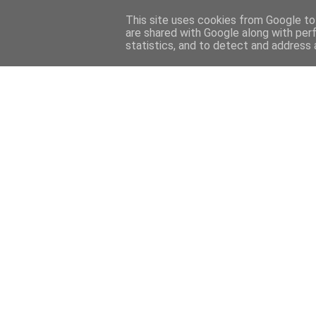
This site uses cookies from Google to 
are shared with Google along with per
statistics, and to detect and address 
Back 