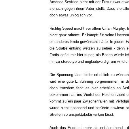
Amanda Seyfried sieht mit der Frisur zwar etw
sie sich gegen ihren Vater stellt. Dass sie all
doch etwas unlogisch vor.
Richtig Speed macht vor allem Cilian Murphy, h
nicht ganz stimmt. Er kämpft für seine Überze
ein anderes Ende gewünscht hätte. In jedem Fal
die Straße entlang wetzen zu sehen - denn so
Fortis gefiel mir hier super, als Bösen würde i
mir zu stereotyp und unglaubwürdig, um wirklich
Die Spannung lässt leider erheblich zu wünsch
wird eine gute Einführung vorgenommen, in 
doch trotzdem fehlt es hier erheblich an Act
bekommen hat, ins Viertel der Reichen zieht un
kommt zu ein paar Zwischenfällen mit Verfolg
wurde nicht spannend und berührte sowieso sch
Streifen so unspektakulär wirken lässt.
Auch das Ende ist mehr als enttäuschend - d