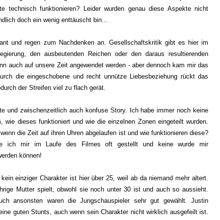
te technisch funktionieren? Leider wurden genau diese Aspekte nicht
dlich doch ein wenig enttäuscht bin...
sant und regen zum Nachdenken an. Gesellschaftskritik gibt es hier im
gierung, den ausbeutenden Reichen oder den daraus resultierenden
nn auch auf unsere Zeit angewendet werden - aber dennoch kam mir das
 Durch die eingeschobene und recht unnütze Liebesbeziehung rückt das
durch der Streifen viel zu flach gerät.
rte und zwischenzeitlich auch konfuse Story. Ich habe immer noch keine
ie dieses funktioniert und wie die einzelnen Zonen eingeteilt wurden.
enn die Zeit auf ihren Uhren abgelaufen ist und wie funktionieren diese?
e ich mir im Laufe des Filmes oft gestellt und keine wurde mir
 werden können!
kein einziger Charakter ist hier über 25, weil ab da niemand mehr altert.
hrige Mutter spielt, obwohl sie noch unter 30 ist und auch so aussieht.
auch ansonsten waren die Jungschauspieler sehr gut gewählt. Justin
ne guten Stunts, auch wenn sein Charakter nicht wirklich ausgefeilt ist.